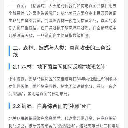
——真菌。《枯萎病：大灭绝时代我们如何与真菌共存》用五
个触目惊心的案例告诉我们：从北美洞穴里夺走上百万只蝙蝠
生命的白鼻综合征，到澳洲森林一夜之间枯黄殆尽，真菌的杀
伤力被严重低估。它们通过孢子随风漂洋过海，在全新环境中
几乎没有天敌，一旦锁定宿主便呈指数级扩张。
二、森林、蝙蝠与人类：真菌攻击的三条战
线
2.1 森林：地下菌丝网如何反噬“地球之肺”
书中披露，巴拿马运河区的肉桂疫霉在30年内让超过50种树木
功能性灭绝。菌丝堵塞导管，树木无法运输水分，看似一夜之
间“枯萎”，实则是真菌的长期布局。
2.2 蝙蝠：白鼻综合征的“冰雕”死亡
北美冬眠蝙蝠感染白鼻真菌后，代谢率异常升高，在寒冬提前
耗尽脂肪，被研究者形容为“活活饿死”。这场灾难已让三种蝙蝠