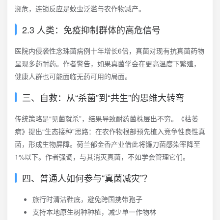
濒危，连锁反应是蚊虫泛滥与农作物减产。
2.3 人类：免疫抑制群体的高危信号
医院内侵袭性念珠菌病例十年增长6倍，真菌对现有抗真菌药物
呈现多药耐药。作者警告，如果真菌学会在更高温度下繁殖，
健康人群也可能面临无药可用的局面。
三、自救：从“杀菌”到“共生”的思维大转弯
传统策略是“见菌就杀”，结果导致耐药菌株层出不穷。《枯萎
病》提出“生态接种”思路：在农作物根部预先植入竞争性良性真
菌，形成生物屏障。荷兰郁金香产业借此将镰刀菌感染率降至
1%以下。作者强调，与其消灭真菌，不如学会管理它们。
四、普通人如何参与“真菌减灾”？
旅行时清洁鞋底，避免跨国携带孢子
支持本地原生树种种植，减少单一作物林