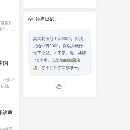
个画面都
要应对一
人惊叹的
的世界。
观众还是
片采用了
舔狗日记
ote
以紧张刺
烈，还是
nt="点此下
情仇，将
众带来了
素，让观
非常到
其实我每月工资6000，但我
，那么这
和狡诈演
只给你转2000，你以为我给
后，莱诺
氛围贯穿
你了全部。才不是，我一共舔
要应对一
情节和出
了3个啦，
我要舔的雨露均
的世界。
生国
作场面影
片采用了
沾
，才不会把你当成唯一。
脉贲张。
烈，还是
感深度除
，豆瓣评
众带来了
间的恩怨
，讲述了
非常到
，让观众
暗生情
和狡诈演
章，不仅
影简介故
氛围贯穿
你是罪证
片通过
情节和出
也会被影
历史。主
代环绕声
作场面影
09"
生情愫。
脉贲张。
九儿的未
感深度除
】内封简