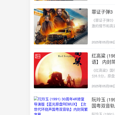
content="点此
为2025年的
终于找到了阿
清晰细腻，无
系列复杂的局
罪证子弹3
2025-05-08
视觉效果。内
莱诺和阿列斯
港澳台地区的
《罪证子弹3
1080p的
icon="fa-down
激的情节和高
人物表情的微
载"/}
在这一集中达
一场视觉上的
众在紧张刺激
位，将角色的
2025年05月08
部最终章绝对
绎得入木三分
终于找到了阿
始终，从开头
系列复杂的局
红高粱 (1
人意料的转折
2025-05-08
莱诺和阿列斯
片中的动作场
语】 内封简
1080p的
尤其是莱诺与
《红高粱》国
人物表情的微
了紧张刺激的
分8.5分，原
一场视觉上的
情仇，不仅仅
九儿（巩俐饰
位，将角色的
在紧张的观影
2025年05月08
愫，最终共同
绎得入木三分
在剧情和视觉
事背景《红高
始终，从开头
子弹系列的粉
九儿和余占鳌
阮玲玉 (1
人意料的转折
片的精彩所吸引。{ano
2025-05-08
要角色九儿（
片中的动作场
国粤双音轨
type="error"
余占鳌（姜文
尤其是莱诺与
阮玲玉 (19