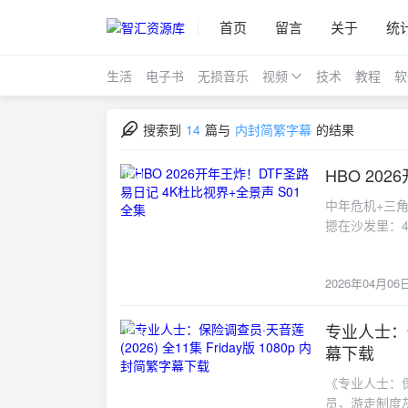
首页
留言
关于
统
生活
电子书
无损音乐
视频
技术
教程
软
搜索到
14
篇与
内封简繁字幕
的结果
HBO 20
2026-04-06
中年危机+三角
摁在沙发里：
自某位Hive
比圣路易的夏
2026年04月06
某位大佬把《D
声，一个都不
接抬走一个，
专业人士：保险
2026-03-20
全景声把心跳
幕下载
起自己。💡 4
《专业人士：保
灯扫过，亮部不爆
员，游走制度
局，雨点打在