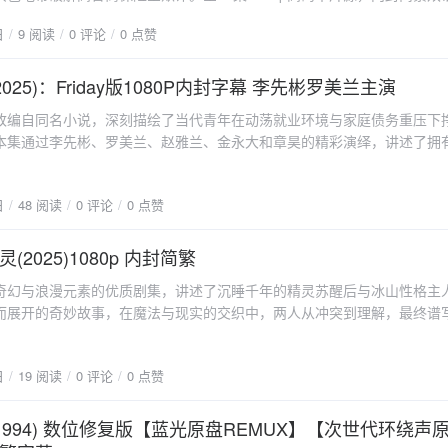
，演技对决火花四溅，堪称年度职场悬疑黑马。文末附夸克网盘高速下载
，随时切换，再也不用外挂字幕被播放器削边。无广告原盘：HBO Max
日
9 阅读
0 评论
0 点赞
天音莲的灰色战场没人会把"保险调查员"与惊险挂钩，直到天音莲出现。
告”被干净切除，一集衔接一集，爽到起飞。🍿 周末测试片单首选！
，因一次逮捕失误背负骂名离开警界。如今，他穿着风衣、拎着旧公文包
undbar才知道什么叫“毛孔级”沉浸别再把这部神剧丢在手机小屏里浪费——6
深山民宿，只为回答一个问题：这份理赔，究竟是意外，还是完美犯罪？
2025)：Friday版1080P内封字幕 李先彬罗美兰主演
压到0.0005nits，女黑警夜里翻相册那场戏，屏幕几乎跟关机一样黑，只
的调查手法正规流程？他嫌慢。 电子数据？他会改。 天音的绝活是"即
我直接寒毛倒立。Soundbar开全景声模式，车顶雨声从头顶倾泻，邻
改编自同名小说，深刻描绘了当代青年在动荡就业环境与家庭债务重压下
一秒化身快递员、一秒变亡者好友，甚至装成理赔部新人，把骗子逼到自乱
想快速验收家庭影院？放第五集24分30秒，车内争执+车外雷鸣，一静一
本集通过李先彬、罗美兰、赵雅兰、金永大和章昊的精彩演绎，讲述了拥
他微表情：抬眉0.5厘米，就代表嗅到谎言。观众戏称"玉木宏连睫毛都会演
，如果你的电视能撑住不崩，恭喜，钱花值了。⚠️ 格式答疑&老司机搬运
活所迫开启非凡旅程的故事。Friday版本提供1080P高清画质，内嵌简
让人倒吸凉气的欺诈"深夜坠桥"案——受益人哭到晕厥，却在社交媒体点
率平均80Mbps，峰值飙到120Mbps，老电脑核显可能卡顿，建议用
现细腻的情感表达与社会现实思考。剧情深度解析《去月球吧》首集以锐
踪的登山家"案——妻子索赔1.2亿日元，天音在雪线找到带血的冲锋衣，却
+LAV+MadVR或者直接 Shield TV硬解。整季8集≈92.7GB，夸克网盘满速拉
日
48 阅读
0 评论
0 点赞
的经济困境，通过多维角色塑造展现年轻人的生存困境。剧中主角们不仅
。"养老院连环病逝"案——死亡率低于全国均值的小镇，半年内三位老人"
分钟完事。记得先转存到自己网盘，HBO的版权机器人指不定哪天就扫到—
来的工作不稳定，还要应对职场中普遍存在的不公正现象。这些压力与日
却出现同款异常波段。每桩案件都在质问：当金钱可以计量生命，人性还剩
限定资源，错过等重制版就血亏。{anote icon="fa-download"
交织，构成了一个难以挣脱的经济牢笼。编剧巧妙地将经济压力转化为戏
(2025)1080p 内封简繁
y版独有看点：1080p高码率+影院级配乐相比电视播出版，Friday流媒体版
/pan.quark.cn/s/644fb0496901" type="info" content="点此下载"/}
表着不同阶层青年面临的共同挑战。李先彬饰演的角色体现了应届毕业生
夜景噪点近乎零；配乐请来《浪客剑心》作曲佐藤直纪，电子低音与弦乐交
奇幻与浪漫元素的优质剧集，讲述了沉睡千年的精灵苏醒后与冰山性格主
罗美兰则演绎了职场女性在家庭与事业间的艰难平衡。这些角色并非虚构
碎瞬间拍出谍战质感。内封简繁字幕采用台本直译，金融术语精准，对话
而展开的奇妙故事，在魔法与现实的交织中，两人从冲突到理解，最终谱
年轻人的真实写照。社会现实与艺术表达剧集没有停留在简单呈现社会问
追剧无隔阂。为什么值得一次刷完11集？节奏爽：每集45分钟，"案件+人
年精灵的意外苏醒在时光的长河中沉睡了整整千年的精灵，终于在一个偶
"特别旅行"这一叙事设定，为沉重的话题注入了希望与温情。当角色们决
进，收尾埋次回钩子。演技爽：玉木宏×菜菜绪×小日向文世，三足鼎立，
双眼。这个世界对它而言既熟悉又陌生，科技的进步、人类生活方式的变
时，实际上是在寻找突破现实困境的出口。这种叙事手法既保留了原小说
话题爽：保险金欺诈上过五次微博热搜，弹幕里全是"学法律的我看得拳头
日
19 阅读
0 评论
0 点赞
好奇与困惑。然而，命运似乎早已为它安排好了新的归宿——它遇到了一
影视作品的观赏价值。导演在视觉呈现上注重细节刻画，从办公室的压抑
守护与制度漏洞，天平两端没有标准答案，只剩屏幕外的长叹。写在最后
的新主人，嘉盈。嘉盈是一个典型的现代都市女性，独立、坚强且不轻易
感，都通过精心设计的镜头语言得以强化。1080P的高清画质让观众能够
天音说："保险是夜晚的路灯，坏人想打碎灯泡，我要做的就是拧紧灯座。" 
生活被工作、责任和一种难以言喻的孤独感所填满。当这个来自远古的精
(1994) 数位修复版【蓝光原盘REMUX】【次世代环绕声
变化，增强了故事的代入感和情感冲击力。演员阵容与表演特色主演阵容
谓调查不是抓骗子那么简单，而是替每一个按时缴费、相信未来的普通人
，她的第一反应并非惊喜，而是困扰与抗拒。两个截然不同的灵魂，就这