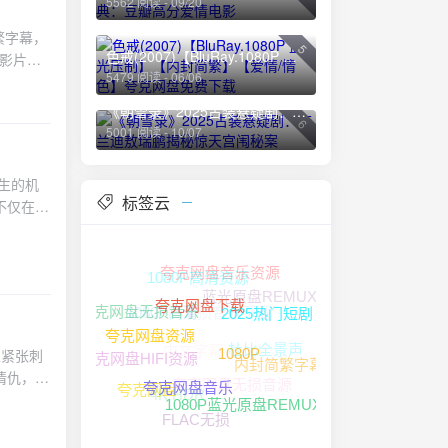
逆境中的
5562 阅读 - 09/20
意味着可
。赵雅
繁字幕，
头。嘉盈
的故事世
5
色戒(2007)【BluRay.1080P 蓝光压制】【内封简繁】【爱情/情色】夸克网盘免费下载
的影片，
变生活。
微的表情
5479 阅读 - 06/06
第四房姨
过程充满
作与观看
“临幸”
的方式实
的简繁中
《朝雪录》2025古装悬疑剧：李兰迪敖瑞鹏揭秘惊天宫闱秘案
妻妾成
6
似古怪的
情感色
5001 阅读 - 10/07
。影片通
后，嘉盈
也不乏轻
会的残酷
量。这个
，在关键
生的机
第三部作
流露出一
标签云
不仅在视
个从天真
变化。最
界资
受观众和
人类的情
的未来，
94年数
相处充满
末日来临
1080P高清资源
更加清
夸克网盘音乐资源
则用她的
会了人类
蓝光原盘REMUX
，仿佛身
无损音乐下载
都意识
1080P高清
夸克网盘无损音乐
器人来保
2025热门短剧
中文还是
夸克网盘下载
，精灵》
中文字幕
类的复杂
杜比全景声
fa-
的魔法不
夸克网盘资源
以紧张刺
夸克网盘HIFI资源
的画质
内封简繁字幕
/}
1080P
设定，故
夸克网盘无损音源
情仇，将
，提升观
4K HDR
人。从最
夸克网盘
素，让观
夸克网盘音乐
。下载资
1080P蓝光原盘REMUX
细腻而真
FLAC无损
，那么这
"
听盛宴作
后，莱诺