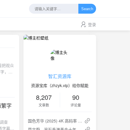
Search
登录
接把观众
文字，来
智汇资源库
主？这节奏
才发现是
资源宝库（zhzyk.vip）给你赋能
杜比全景
8,207
90
第一集直
耳机里的
封简繁字
文章数
评论量
D都对不
，夜色里车
国色芳华 (2025) 4K 高码率 S01完结 32集全：女性逆袭与家国情怀的盛唐传奇
险调查
.4布
语字幕，
、繁体、
莫文蔚 - 滾石香港黃金十年 - 莫文蔚精選 2003 - ALAC