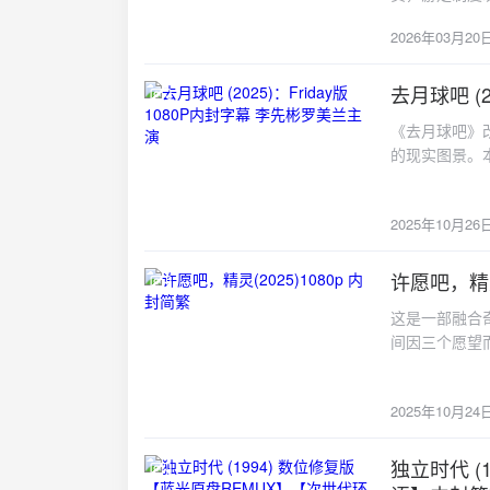
悬疑节奏紧凑
英文三条PGS
2026年03月20
到保险猎人：
头那30秒“预
一课王牌的他
OLED+So
医院、工厂、
去月球吧 (
OLED把黑位
2025-10-26
里的猎犬：不被规则束缚
动的那点微光，
《去月球吧》
兴演技"——
为我家漏水。
的现实图景。
镜头常常对准
反差拉到极限
想的年轻人因生
件速写：三起
封装MKV，码
幕，为观众呈
极视频。"失
PotPlayer
2025年10月26
切入当代社会
键的一枚纽扣
宽带实测15
规雇佣制度带
亡"，心电图
“第一集就杀人”的
家庭债务相互
许愿吧，精灵
两？Frida
href="https:/
2025-10-24
每个角色都代
高达4GB，
这是一部融合
场中的迷茫，
档、跟踪的琐
间因三个愿望
实生活中无数
东京腔诙谐，
人的恋曲。千
面，而是通过
线"双螺旋推
下重新睁开了
段非常规旅程
决火花四溅。
2025年10月24
都让它充满了
性，又增强了
思考爽：制度
同冰山般冷冽
庭空间的局促
背后的温度剧里
开心扉。她的
独立时代 
员细腻的表情
2025-05-13
你才会懂，所
入她的生活时