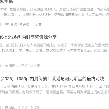
力派与新生代演员。李先彬以她特有的坚韧气质完美诠释了当代年轻人在
繁字幕
，注定要掀起一场波澜壮阔的情感风暴。三个愿望的奇妙旅程精灵的存在
美兰则凭借其丰富的表演经验，将角色内心的矛盾与挣扎表现得淋漓尽致
你太久。{anote icon="fa-download"
1994年数位修复版，蓝光原盘REMUX，次世代环绕声原生国语，内封简
的三个愿望。这个听起来美好的设定，却成为了嘉盈与精灵之间冲突的源
章昊等演员也都贡献了令人印象深刻的表演，共同构建了一个真实而动人
/pan.quark.cn/s/80690f75675b" type="info" content="点此下载"/}
无可出品”提供，豆瓣评分高达8.8分。这部改编自苏童小说《妻妾成群》
上的人，她不相信魔法，更不认为自己需要依靠什么虚无缥缈的愿望来改
一提的是，演员们对角色的理解深度超出了简单的情节演绎，他们通过细
讲述了大学刚读半年的颂莲被贪钱的母亲逼迫嫁进陈家大院，成了老爷的
着千年的传统，认为实现主人的愿望是它存在的意义。第一个愿望的提出
传达了剧本字面之外的情感层次，使得整个故事更加丰满和立体。技术制
日
101 阅读
0 评论
0 点赞
规矩，姨太太们傍晚时分要站在自己的屋子前，等待下人送来的意味被老爷
盈带着几分试探和几分期许，半开玩笑地许下了愿望。当愿望以超出想象
y版本的技术制作保持了高标准，1080P分辨率确保了画面的清晰度，而内封
影片背景《独立时代》是导演张艺谋的代表作之一，改编自苏童的小说《
了。这种超自然现象彻底颠覆了她的世界观，也让她开始重新审视这个看
了不同地区华语观众的观看需求。字幕翻译准确传达了台词的文化内涵和
影不仅在艺术上取得了巨大成功，还获得了国内外多个奖项的提名和获奖
 4K杜比视界 内封简繁资源分享
愿望则展现了两人关系的微妙变化。在共同经历了第一个愿望带来的混乱
生硬的直译问题。剧集的节奏控制得当，在展现社会现实沉重面的同时，
，展现了旧时代大家族中女性的生存状态和心理变化，深刻揭示了封建社
精灵的处境和想法。她的愿望不再是轻率的试探，而是带着深思熟虑的考
，这种平衡使得观看过程不会过于压抑。配乐的选择与画面情绪高度契合
5》是一部探讨机器人与人类情感的电影，讲述了一个为保护造物主的爱犬而
。主演介绍巩俐巩俐在《独立时代》中饰演颂莲，这是她与张艺谋合作的
满了波折，但也让两人之间的隔阂开始融化，嘉盈冰山般的外表下，渐渐
烘托作用。{anote icon="fa-download"
后的地球上，学习生活、爱情、友谊以及作为人类意味着什么。这部电影
其出色的演技，将颂莲的内心世界演绎得淋漓尽致。她不仅成功塑造了一
中的情感升温随着愿望的逐一实现，嘉盈与精灵之间的关系也在悄然发生
/pan.quark.cn/s/566caf50743c" type="info" content="点此下载"/}
撼，更在情感上触动人心。今天，我将为大家分享这部高质量的4K杜比视
熟的女性形象，还展现了女性在封建家庭中的挣扎和抗争。巩俐的表演深
解，在一次次的磨合中转化为理解与信任。精灵开始适应现代生活，学习
字幕，让你在家中也能享受影院级的观影体验。电影简介故事背景在不远
，被誉为“中国电影的代表人物之一”。影片亮点数位修复版《独立时代》19
而嘉盈则在精灵的影响下，重新审视自己的生活方式和情感需求。他们的
日
72 阅读
0 评论
0 点赞
重的环境灾难，人类文明几乎毁灭。芬奇是一个技术高超的科学家，他在
用蓝光原盘REMUX技术，保留了影片的原始画质和音效，为观众带来了
。精灵用它的纯真和对世界的好奇，慢慢融化了嘉盈内心的冰山；而嘉盈
一个机器人来保护他的爱犬。这个机器人不仅具备高度的智能，还逐渐学
影体验。次世代环绕声原生国语，让观众在家中就能享受到影院级的音效
帮助精灵在这个陌生的世界中找到了归属感。在第三个愿望的临近，两人
观。角色介绍芬奇：一个聪明的科学家，末日后的幸存者，创造了一个机
（2025）1080p 内封简繁：莱诺与阿列斯基的最终对决
简繁字幕影片内封简繁字幕，方便不同语言背景的观众观看。无论是简体
个愿望实现后，他们的关系将何去何从。魔法与现实的动人恋曲《许愿吧
机器人：芬奇创造的智能机器人，具备学习和情感的能力，逐渐理解了人
，都能无障碍地理解影片内容，感受电影的魅力。下载方式{anote icon="
元素与现实情感融合在一起，创造出一个既魔幻又真实的故事世界。剧中
》是系列的最终章，莱诺发下毒誓，非找到阿列斯基与他对决不可。本片
奇的爱犬，是芬奇和机器人之间情感的纽带。电影亮点4K杜比视界：极致
f="https://pan.quark.cn/s/d2f4b78f99cf" type="error" content="点此下载"
望的工具，更是推动情节发展和人物关系变化的催化剂。通过三个愿望的
清晰度的画面，为观众呈现了一场视觉盛宴。莱诺与阿列斯基之间的恩怨
仿佛置身于电影场景之中。内封简繁字幕：方便不同语言背景的观众观看
爱、成长、选择和牺牲的永恒主题。嘉盈与精灵之间的感情发展自然而动
到高潮。影片不仅延续了前作的精彩故事线，还加入了更多悬疑和动作元
的主题：探讨了机器人与人类的情感联系，以及在末日环境中生存的意义
冲突，到逐渐理解和支持，再到最后的相互依赖和深爱，每一步都刻画得
的氛围中体验到无与伦比的观影感受。如果你是罪证子弹系列的忠实粉丝
"fa-download" href="https://pan.quark.cn/s/fb2c89675040" type="error
情超越了种族和时代的界限，成为了一段真正的灵魂之恋。制作精良的视
日
35 阅读
0 评论
0 点赞
不容错过。电影概述剧情简介《罪证子弹3》的故事发生在前两部的几年