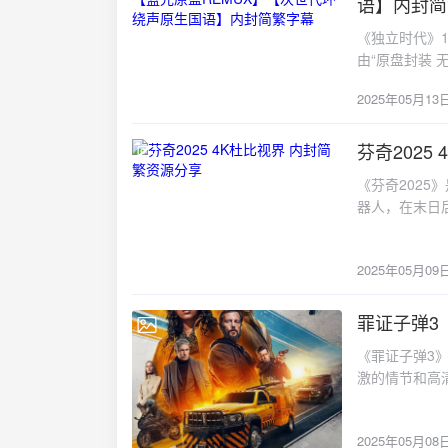
国影视界的实
语】内封简
盏灯。 准备好跟随天音莲一起，在谎言迷宫里冲刺了吗？1080p全11集资源已整理好，文末网
的安排下相遇
成长轨迹；罗
盘自取，别让真相等
《独立时代》
以实现持有者
兰、金永大和
href="https:/
由“原盘封装 
是一个理性至
界。特别值得
由巩俐主演，
而精灵则坚守
和肢体语言，
2025年05月13
太。陈府有老
了戏剧性。嘉
体验Frida
的大红灯笼。
现时，她震惊
文字幕则照顾
群》。这部电
芬奇2025
精灵。第二个
彩，没有出现
2025-05-09
过颂莲的视角
开始尝试理解
松幽默的瞬间
《芬奇202
和人性的复杂
愿望的过程充
情节处起到了很好的
器人，在末日
品。巩俐凭借
丝柔软。冲突
href="https:/
觉上给人以震
烂漫到逐渐成
初的冲突和误
源，内封简繁
影评人的好评
感表达方式；
2025年05月09
地球经历了严
位修复版，采
了欢笑与泪水
之前，创造了
晰、细腻的观
坚强和智慧，
的情感和价值
罪证子弹3
临其境。内封
到，当最后一
2025-05-08
护他的爱犬。
繁体中文的观众
巧妙地将奇幻
《罪证子弹3
情感。狗：芬
download" hre
仅仅是实现愿
激的情节和高
和音效，让你
事探讨了关于
在这一集中达
影体验。深刻
初的不信任和
众在紧张刺激
源{anote icon=
实。他们的爱
2025年05月08
部最终章绝对