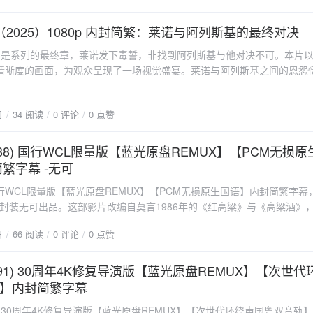
下载"/}
新剧，《许愿吧，精灵》在制作上可谓精益求精。1080p的高清画质让每一
列斯基的下落。在这场对决中，莱诺不仅要面对阿列斯基的冷酷无情，还
论是精灵施展魔法时的奇幻特效，还是现代都市的繁华景象，都呈现出令
面。影片通过紧张的剧情和精彩的对白，将观众带入一个充满悬疑和紧张
（2025）1080p 内封简繁：莱诺与阿列斯基的最终对决
嵌的简繁双语字幕也让更多观众能够无障碍地欣赏这部作品。无论是大陆
基之间的对决不仅仅是力量的较量，更是智慧和意志的对抗。视觉效果影
观众，都能根据自己的语言习惯选择合适的字幕，大大提升了观看体验。{an
》是系列的最终章，莱诺发下毒誓，非找到阿列斯基与他对决不可。本片
高清画质，内封简繁字幕，使得每一个细节都清晰可见。无论是枪战场景的激
load" href="https://pan.quark.cn/s/50bcbd148141" type="info" conte
清晰度的画面，为观众呈现了一场视觉盛宴。莱诺与阿列斯基之间的恩怨
妙变化，都得到了完美的呈现。影片的摄影和剪辑技术也相当出色，为观
到高潮。影片不仅延续了前作的精彩故事线，还加入了更多悬疑和动作元
盛宴。演员表现影片中的演员表现可圈可点，莱诺的扮演者在情感表达上
的氛围中体验到无与伦比的观影感受。如果你是罪证子弹系列的忠实粉丝
复杂性和内心的挣扎展现得淋漓尽致。阿列斯基的扮演者则将角色的冷酷
日
34 阅读
0 评论
0 点赞
不容错过。电影概述剧情简介《罪证子弹3》的故事发生在前两部的几年
，使得整个对决更加紧张刺激。观影体验悬疑氛围《罪证子弹3》的悬疑
列斯基的下落。在这场对决中，莱诺不仅要面对阿列斯基的冷酷无情，还
的紧张气氛到最终的对决，每一个环节都扣人心弦。影片通过精心设计的
面。影片通过紧张的剧情和精彩的对白，将观众带入一个充满悬疑和紧张
988) 国行WCL限量版【蓝光原盘REMUX】【PCM无损原
，让观众始终保持高度的紧张感，仿佛自己也置身于电影的情境之中。动
基之间的对决不仅仅是力量的较量，更是智慧和意志的对抗。视觉效果影
面设计精良，枪战、追逐、打斗等场景都经过精心编排，每一幕都令人血
繁字幕 -无可
高清画质，内封简繁字幕，使得每一个细节都清晰可见。无论是枪战场景的激
阿列斯基的最终对决，更是影片的高潮部分，将观众的情绪推向顶点。情
行WCL限量版【蓝光原盘REMUX】【PCM无损原生国语】内封简繁字幕
妙变化，都得到了完美的呈现。影片的摄影和剪辑技术也相当出色，为观
动作场面，影片还探讨了人性的复杂性和道德的边界。莱诺和阿列斯基之
盘封装无可出品。这部影片改编自莫言1986年的《红高粱》与《高粱酒》
盛宴。演员表现影片中的演员表现可圈可点，莱诺的扮演者在情感表达上
是个人的斗争，更是对正义与邪恶的深刻思考。影片通过细腻的情感描写
）被父母许配给50岁患麻风病的酒坊主人，途中与轿夫余占鳌（姜文饰）
复杂性和内心的挣扎展现得淋漓尽致。阿列斯基的扮演者则将角色的冷酷
过程中也能感受到人物的内心世界。结语《罪证子弹3》作为系列的最终
日
66 阅读
0 评论
0 点赞
撑起李家烧酒作坊，并在抗日战争中谱写了一段悲壮激昂的传奇故事。电
，使得整个对决更加紧张刺激。观影体验悬疑氛围《罪证子弹3》的悬疑
效果上达到了新的高度，还在情感深度上给观众带来了更多的思考。如果
粱》改编自莫言1986年的同名小说，由张艺谋执导，巩俐和姜文主演。影
的紧张气氛到最终的对决，每一个环节都扣人心弦。影片通过精心设计的
丝，那么这部影片绝对值得一看。即使你是第一次接触这个系列，相信你
的爱情故事，展现了中国北方农村的风土人情，以及抗日战争期间的悲壮
991) 30周年4K修复导演版【蓝光原盘REMUX】【次世
，让观众始终保持高度的紧张感，仿佛自己也置身于电影的情境之中。动
te icon="fa-download" href="https://pan.quark.cn/s/39ec078f9b
巩俐饰）：被父母许配给50岁患麻风病的酒坊主人，途中与轿夫余占鳌暗
面设计精良，枪战、追逐、打斗等场景都经过精心编排，每一幕都令人血
】内封简繁字幕
 content="点此下载"/}
饰）：九儿的轿夫，勇敢且有正义感，最终成为九儿的丈夫。酒坊主人：
阿列斯基的最终对决，更是影片的高潮部分，将观众的情绪推向顶点。情
91) 30周年4K修复导演版【蓝光原盘REMUX】【次世代环绕声国粤双音轨