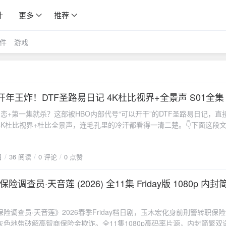
计
更多
推荐
件
游戏
26开年王炸！DTF圣路易日记 4K杜比视界+全景声 S01全集
恋+第一集就杀？这部被HBO内部代号“可以开干”的DTF圣路易日记，直
4K杜比视界+杜比全景声，连毛孔里的冷汗都看得一清二楚。👇下面这段
Web骨灰级“夜猫子”熬夜搬运的压箱底收藏，别眨眼——🔥 第一集就死男
夜还闷热凌晨两点，我在贴吧刷到一条“HBO可以开干”的暗号帖，点进去
日
36 阅读
0 评论
0 点赞
TF圣路易日记》整季4K原盘拖回来了——DV+HDR双版本+内封简繁+
少。故事嘛，说白了就仨字：杀疯了。三位中年社畜被三角恋逼到墙角，
镜头怼着女黑警翻那张旧写真，汗珠顺着杜比视界的超高亮度往下滴，我
调查员·天音莲 (2026) 全11集 Friday版 1080p 内
低音炮到太阳穴，瞬间清醒。那一刻我知道，这剧不拿来测试家里的OLE
K党狂喜！HiveWeb版到底顶在哪双杜比加持：DV版峰值亮度4000nits
险调查员·天音莲》2026春季Friday档日剧，玉木宏化身前刑警转职保
、暗部不死；HDR10 fallback也给老电视留条活路。全景声轨道：7.1
灰色地带破解高智商保险金欺诈。全11集1080p高码率片源，内封简繁双
车顶、子弹壳落地，定位精准到你能“听”出角色往哪逃。简繁内封：简体