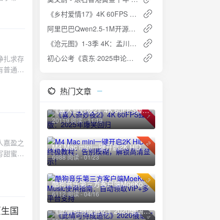
。从刑警
流出版片
《乡村爱情17》4K 60FPS 全集下载：象牙山婚姻保卫战爆笑开打！附全系列资源（2006-2025）🌾
曾是搜查
阿里巴巴Qwen2.5-1M开源模型：百万Token上下文媲美GPT-4o mini
，出没于
5寸
制度缝隙
剩手指滑
《沧元图》1-3季 4K：孟川的复仇传奇与成长之路
居敲门以
初心公考《袁东·2025申论领跑营套题实战班》：12套题，48节课，申论备考利器
挣扎求存
阵脚。
动，亮暗
有普通梦
戏"。案
通道文件
繁中文字
赞极限蹦
热门文章
利的视角
缺了最关
满，2.5G
面临非正
自然死
—这种
《喜人奇妙夜2》4K 60FPS臻彩版：2025年爆笑回归
益累积的
多少斤
1
20119 阅读 - 11/19
剧张力，
本单集体积
在就业市
替，把查
人嘉盈之
2
，而是现
M4 Mac mini一键开启2K HiDPI终极教程：告别模糊，解锁高清显示！
口语保留
写甜蜜感
题的层
6988 阅读 - 01/23
物暗
然的机会
定踏上这
微表情对
迁，一切
的文学
硬了"。
3
酷狗音乐第三方客户端MoeKoe Music使用指南：自动领取VIP+多平台支持
个性格如
氛围到家
：理赔金
6112 阅读 - 04/16
向外界敞
捕捉到演
看完
灵突然闯
原生国
汇集了韩
《此情可待成追忆》2020俄语经典：豆瓣高分爱情电影
，守住那
4
样在命运