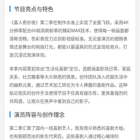
节目亮点与特色
《喜人奇妙夜》第二季在制作水准上实现了全面飞跃。采用4K
分辨率配合60帧高刷新率的臻彩MAX技术，使得每一帧画面都
清晰流畅，色彩表现力达到影视级标准。无论是演员的细微表
情还是舞台的绚丽灯光，都能以最逼真的形式呈现给观众，打
造沉浸式观演体验。
本季内容策划突出"生活化喜剧"定位，选题涵盖职场日常、家庭
关系、社交趣事等大众熟悉的情景。创作团队深入挖掘生活中
的幽默元素，通过艺术加工转化为令人捧腹的喜剧作品。这种
贴近现实的创作手法使得节目不仅具有娱乐性，更具备强烈的
共鸣感，让观众在笑声中看到自己的影子。
演员阵容与创作理念
第二季汇聚了国内一线喜剧艺人，既有观众熟悉的喜剧大咖，
也有脱颖而出的新生代笑匠。这些喜剧人通过精心编排的