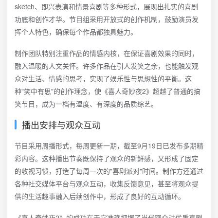
sketch、即兴表演和情景喜剧等多种形式，展现出扎实的喜剧
功底和创作才华。节目组采用开放式的创作机制，鼓励演员发
挥个人特色，确保每个作品都独具魅力。
制作团队特别注重作品的情感内核，在保证喜剧效果的同时，
融入温暖的人文关怀。许多作品在引人发笑之余，也能触发观
众对生活、情感的思考，实现了娱乐性与思想性的平衡。这
种"笑中有思"的创作理念，使《喜人奇妙夜2》超越了普通的搞
笑节目，成为一档有温度、有深度的品质综艺。
播出安排与观众互动
节目采用周播形式，每周更新一期，截至9月19日已发布多期精
彩内容。这种播出节奏既保持了观众的新鲜感，又形成了固定
的收视习惯，打造了每周一次的"喜剧派对"时间。制作方还通过
各种社交媒体平台与观众互动，收集反馈意见，甚至将观众提
供的生活趣事融入后续创作中，形成了良好的互动循环。
《喜人奇妙夜2》的成功在于它准确把握了当代观众对优质喜剧