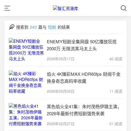
搜索到
243
篇与
短剧
的结果
ENEMY短剧全集网盘 50亿播放狂揽
2000万 无限流黑马太上头
2026年05月17日
40 阅读
焰火 4K臻彩MAX HDR60fps 财阀千金
换身奇恋高码率收藏
2026年05月03日
11 阅读
黑色焰火全41集：朱时茂杨伊璐主演，
2026年最新付费短剧强势来袭
2026年02月27日
51 阅读