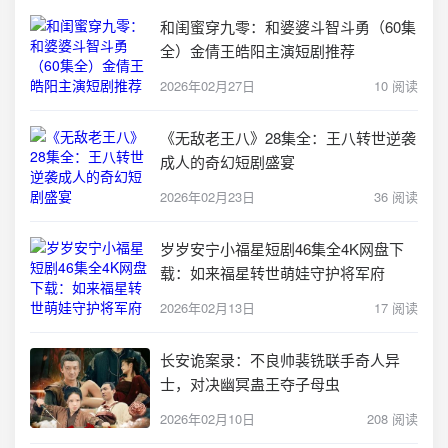
和闺蜜穿九零：和婆婆斗智斗勇（60集
全）金倩王皓阳主演短剧推荐
2026年02月27日
10 阅读
《无敌老王八》28集全：王八转世逆袭
成人的奇幻短剧盛宴
2026年02月23日
36 阅读
岁岁安宁小福星短剧46集全4K网盘下
载：如来福星转世萌娃守护将军府
2026年02月13日
17 阅读
长安诡案录：不良帅裴铣联手奇人异
士，对决幽冥蛊王夺子母虫
2026年02月10日
208 阅读