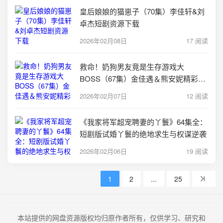
皇后娘娘的猫崽子（70集）李佳轩&刘
卓杰短剧资源下载
2026年02月08日
17 阅读
救命！奶狗男友竟是生存游戏大
BOSS（67集）金佳遇＆熊安妮精彩短
剧
2026年02月07日
12 阅读
《我家将军超宠聘妻的丫鬟》64集全：
短剧版试婚丫鬟的绝地求生与权谋逆袭
2026年02月06日
19 阅读
1
2
...
25
本站提供的网盘资源版权均归原作者所有，仅供学习、研究和