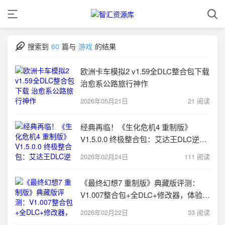
搜索到
60
篇与
游戏
的结果
欧洲卡车模拟2 v1.59全DLC整合包下载
治愈系公路旅行神作
2026年05月21日
21 阅读
经典再临！《生化危机4 重制版》
V1.5.0.0 终极整合包：艾达王DLC逆命
殊途+豪华全DLC+修改器
2026年02月24日
111 阅读
《最终幻想7 重制版》典藏版评测：
V1.007整合包+全DLC+修改器，体验重
生的史诗
2026年02月22日
33 阅读