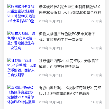
暗黑破坏神2 狱火重生重制炼狱版V3.0
修复30天限制+术士君临MOD整合存档
2026年02月22日
77 阅读
植物大战僵尸绿色版PC安卓双端下
载：冒险挑战生存一次玩爽
2026年02月22日
59 阅读
狂野僵尸西部v1.41完整版：无限货币
解锁，西部末日爽快割草
2026年02月01日
28 阅读
驾驭山地狂飙：《极限传奇越野》完整
版v1.2.3带你体验BMX特技巅峰
2026年01月24日
14 阅读