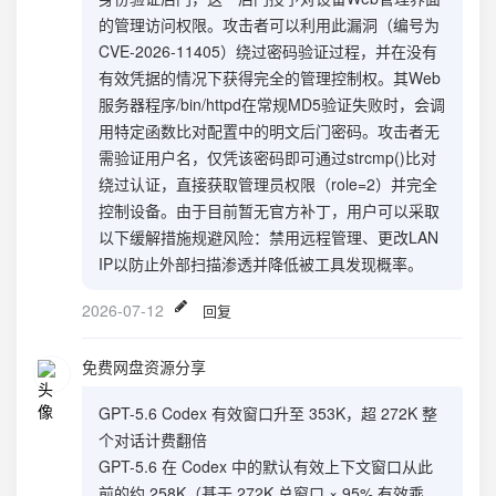
的管理访问权限。攻击者可以利用此漏洞（编号为
CVE-2026-11405）绕过密码验证过程，并在没有
有效凭据的情况下获得完全的管理控制权。其Web
服务器程序/bin/httpd在常规MD5验证失败时，会调
用特定函数比对配置中的明文后门密码。攻击者无
需验证用户名，仅凭该密码即可通过strcmp()比对
绕过认证，直接获取管理员权限（role=2）并完全
控制设备。由于目前暂无官方补丁，用户可以采取
以下缓解措施规避风险：禁用远程管理、更改LAN
IP以防止外部扫描渗透并降低被工具发现概率。
2026-07-12
回复
免费网盘资源分享
GPT-5.6 Codex 有效窗口升至 353K，超 272K 整
个对话计费翻倍
GPT-5.6 在 Codex 中的默认有效上下文窗口从此
前的约 258K（基于 272K 总窗口 × 95% 有效乘