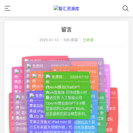
留言
2025-01-13
/
535 阅读
/
已收录
免费网盘资源分享
2026/07/31
免费网盘资源分享
2026/07/12
免费网盘资源分享
2026/07/31
免费网盘资源分享
2026/07/17
免费网盘资源分享
2026/07/15
免费网盘资源分享
2026/07/13
苹果CEO蒂姆·库克首次确
免费网盘资源分享
2026/08/06
免费网盘资源分享
2026/07/10
腾达网络路由器设备曝出未
免费网盘资源分享
2026/08/06
免费网盘资源分享
2026/07/13
苹果警告称内存市场价格将
Kimi K3 发布：开源 2.8T
认，公司正考虑向新版AI版
高德发布世界模型工坊，内
免费网盘资源分享
2026/07/10
公开万能密码 腾达网络路
免费网盘资源分享
2026/07/15
苹果造车失败 但却孕育出
免费网盘资源分享
2026/07/30
持续上涨 供应链影响每周
模型，前端编程在 Arena
消息称华硕、微星等厂商计
OpenAI 正式发布 GPT‑5.6
Siri的高频用户收费，以应
置 "任意门" 可穿越 3D 世界
由器固件的多个版本包含一
豆包上线原生音视频全双工
了强大AI芯片 苹果公司在
Grok Build CLI 凌晨紧急更
都在加剧 苹果首席执行官
中超越 Fable 5 跃居第一
划 Q3 上调主板价格据板卡
OpenAI推出ChatGPT
系列：旗舰 Sol 全面提升，
对语音助手升级后增加的算
阿里巴巴旗下高德正式发布
个未公开的身份验证后门，
微软史无前例地在Win 11
模型，实时对话不再靠模块
Google 发布新版音乐生成
自动驾驶平台研发早期，就
新，关闭代码偷传 7 月 13
蒂姆·库克表示，苹果预计
月之暗面发布 Kimi K3，全
渠道消息来源 Board
Work智能体 可持续数小时
性能成本比大幅优化 GPT-
力成本。库克表示，具体方
通用世界模型工坊 ABot-
免费网盘资源分享
2026/07/12
智汇资源库【zhzyk.vip】
2026/08/02
这一后门授予对设备Web
更新中修复570个漏洞 微软
免费网盘资源分享
2026/07/17
接力 字节跳动 8 月 5 日发
模型 Lyria 3.5 Google 于 7
免费网盘资源分享
2026/07/23
意识到需要强大的设备端AI
日凌晨， Grok 服务器端新
免费网盘资源分享
免费网盘资源分享
2026/07/12
2026/07/12
供应限制将对9月份季度的
球首个开源的 2.8 万亿参数
免费网盘资源分享
2026/08/06
Channels 爆料，华硕与微
跟进任务 人工智能公司
5.6 系列：Sol 负责最强能
案仍在制定中；这将打破
WorldStudio，并开放测
管理界面的管理访问权限。
公司在2026年7月的 “周二
布原生音视频全双工大模型
月 29 日发布音乐生成模型
处理能力。虽然这款汽车处
增
营收产生更大的影响。库克
模型。K3 基于 Kimi Delta
星等厂商正筹备在 2026 年
OpenAI推出由GPT-5.6模
力，Terra 平衡性能与成
微信 PC 版 4.1.12 内测：
Siri长期免费提供的模式，
试。用户只需输入一段文字
微软承诺优化 Windows
攻击者可以利用此漏洞（编
苹果拟秋季发布五年来最大
补丁日” 推出了大规模更
耐克调整在华销售战略 缩
SeedRealtime。该模型以
Lyria 3.5，并已上线
理器最终未能完成，但它确
GPT-5.6 Codex 有效窗口
传 NVIDIA 将推 RTX 5090
disable_codebase_uploa
FFmpeg 9.0 发布：新增动
称，苹果发现供应链的灵活
Attention 与 Attention
第三季度再次上调主板价
型驱动的ChatGPT Work，
本，Luna 面向高并发低成
通话中接听新来电、媒体合
也标志着苹果开始探索生成
或一张图片，即可生成可实
11，改善 8 GB 内存电脑体
号为CVE-2026-11405）绕
升级 iPad mini 首次采用
新，修复了创纪录的 570
减线上分销渠道 耐克将终
统一架构融合音频、视频与
Google Flow Music。新版
实推动了神经引擎的开发，
升至 353K，超 272K 整个
SE 取代取消的 5080 Ti，
d 字段并返回 true 以关闭
画 WebP 支持，Claude 参
性不如往常，并且在生产苹
Residuals 架构，具备原生
格。消费级主板所用的
这是最新的前沿模型系列，
本场景；GPT-5.6 届时将默
并显示、笔记支持
式AI服务的直接付费路径。
时交互的 AI 世界，输出结
验 Windows 负责人 Pavan
过密码验证过程，并在没有
OLED 屏 知情人士透露，
个安全漏洞。对那些不了解
止与其在中国的多家线上经
文本，支持在连续多模态信
本在音乐性、歌词、人声及
而这一引擎正是苹果设备端
对话计费翻倍 GPT-5.6 在
规格价格遭质疑 据
上传。
与开发 FFmpeg 9.0 正式发
果芯片所用的先进节点可用
视觉能力和 100 万 token
PCB 成本预计全年上涨至
全新Chatgpt桌面应用将聊
认指向 Sol。重点提升代
Markdown 语法 微信团队
果可保存为视频与 3DGS
Davuluri 近日发文宣布，
有效凭据的情况下获得完全
苹果正准备对 iPad mini 进
的人来说，这比2025年7月
销商的合作，试图在这个其
息流上实时交互，具备音视
创作控制四方面升级，可生
AI处理能力的基石。苹果的
Codex 中的默认有效上下
GameGPU 爆料，NVIDIA
布，主要新功能包括动画
性方面存在问题。库克强
上下文窗口。在第三方基准
少 50%，铜材、电容、电
天、工作与Codex整合在一
码、知识工作、设计、科研
向 PC 内测用户推送了
文件。 该工坊一大特色是
微软将在今年年底前重点推
的管理控制权。其Web服
行五年来最大规模升级，代
修复的137个漏洞增加了
面临巨大挑战的市场重组数
频联合理解、主动环境感知
成更自然复杂的旋律、结构
神经引擎首次亮相于
文窗口从此前的约
正计划推出 GeForce RTX
WebP 解码器与分离器、
调，这不是合作伙伴或供应
Frontend Code Arena
源组件及控制器芯片等成本
起。ChatGPT Work是一款
和网络安全能力，并引入
4.1.12 版本。在视频或语
内置"时空任意门"：每穿越
进四项 Windows 11 改
务器程序/bin/httpd在常规
号 J510 的新款将首次采用
316%，比2026年6月修复
字销售业务。耐克大中华区
与流畅对话节奏三项核心能
更清晰的歌词，以及更具情