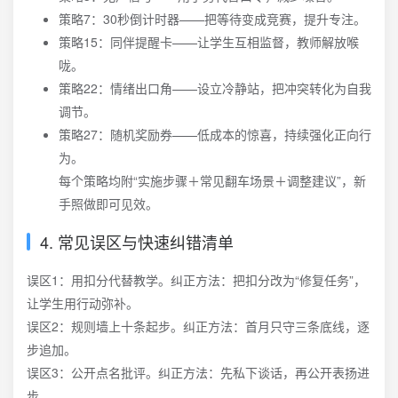
策略7：30秒倒计时器——把等待变成竞赛，提升专注。
策略15：同伴提醒卡——让学生互相监督，教师解放喉
咙。
策略22：情绪出口角——设立冷静站，把冲突转化为自我
调节。
策略27：随机奖励券——低成本的惊喜，持续强化正向行
为。
每个策略均附“实施步骤＋常见翻车场景＋调整建议”，新
手照做即可见效。
4. 常见误区与快速纠错清单
误区1：用扣分代替教学。纠正方法：把扣分改为“修复任务”，
让学生用行动弥补。
误区2：规则墙上十条起步。纠正方法：首月只守三条底线，逐
步追加。
误区3：公开点名批评。纠正方法：先私下谈话，再公开表扬进
步。