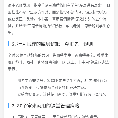
很多老师发现，指令重复三遍后依旧有学生“左耳进右耳出”。原
因往往不是学生故意作对，而是指令不够清晰、缺乏情境关联
或缺乏正向反馈。本书第一章用案例拆解“无效指令”的五个特
征，并给出“三句话清晰指令”模板，帮助老师一句话说到学生心
里。
2. 行为管理的底层逻辑：尊重先于规则
全球50位卓越教师的共识：先赢得学生，再赢得秩序。尊重体
现在称呼、眼神、身体距离和提问方式上。书中用“尊重四步法”
示范：
叫名字而非学号；2. 蹲下来与学生平视；3. 先描述行为
再谈感受；4. 提供两个可选择的解决方案。
实验数据显示，连续使用两周，课堂打断行为下降42%。
3. 30个拿来就用的课堂管理策略
策略3：无声信号——用手势代替口令，减少噪音。