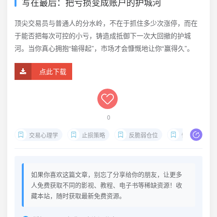
写在最后：把亏损变成账户的护城河
顶尖交易员与普通人的分水岭，不在于抓住多少次涨停，而在
于能否把每次可控的小亏，铸造成抵御下一次大回撤的护城
河。当你真心拥抱“输得起”，市场才会慷慨地让你“赢得久”。
点此下载
0
交易心理学
止损策略
反脆弱仓位
情绪温度计模
如果你喜欢这篇文章，别忘了分享给你的朋友，让更多
人免费获取不同的影视、教程、电子书等稀缺资源！收
藏本站，随时获取最新免费资源。