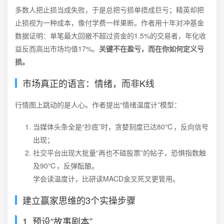
多数人把止损当成失败，于是总把亏损单捂成巨亏；精英却把
止损视为一种成本，像付学费一样果断。作者用十年对冲基金
数据证明：单笔最大回撤不超过资金的1.5%的交易者，年化收
益反而高出市场均值17%。
关键不在盈亏，而在你如何定义亏
损。
市场真正的语言：情绪，而非K线
行情图上跳动的是人心。作者提出“情绪温度计”模型：
当媒体头条全是“抄底”时，贪婪刻度已达80℃，反向信号
出现；
社交平台出现大批量“再也不碰股票”的帖子，恐惧指数触
及90℃，反弹酝酿。
学会读温度计，比研读MACD金叉死叉更管用。
建立赢家思维的3个实操步骤
1. 预设“故事剧本”