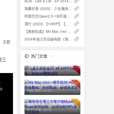
AOA - Like a Cat - EP 2014 -ALAC
锦囊妙录 (2025)：少女捕快智破奇案，江湖少年共谱传奇
阿里巴巴Qwen2.5-1M开源模型：百万Token上下文媲美GPT-4o mini
潜行 (2023) 【1080P】【粤语中英双字】：刘德华演绎暗网毒枭的疯狂与毁灭
【果粉狂喜】M4 Mac mini 16G 本地部署国产最强AI！DeepSeek-R1 保姆级教程 | 附Enchanted神器💫
2024年迪士尼动画电影《海洋奇缘2》高清资源分享
、主题
热门文章
说三
《喜人奇妙夜2》4K 60FPS臻彩版：2025年爆笑回归
1
20119 阅读 - 11/19
2
M4 Mac mini一键开启2K HiDPI终极教程：告别模糊，解锁高清显示！
6990 阅读 - 01/23
3
酷狗音乐第三方客户端MoeKoe Music使用指南：自动领取VIP+多平台支持
6114 阅读 - 04/16