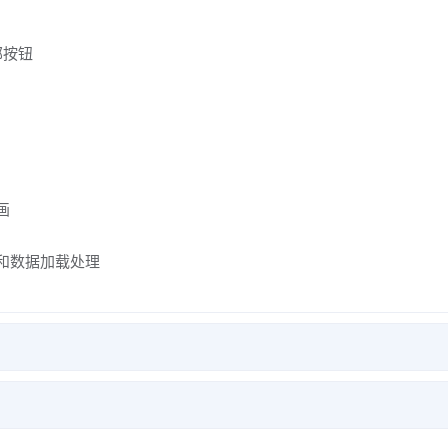
部按钮
画
分页和数据加载处理
议内容