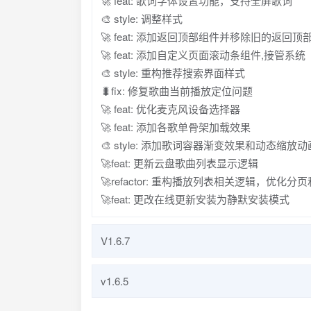
🚀 feat: 歌词字体设置功能，支持全屏歌词
🎨 style: 调整样式
🚀 feat: 添加返回顶部组件并移除旧的返回顶
🚀 feat: 添加自定义页面滚动条组件,接管系统
🎨 style: 重构推荐搜索界面样式
🐛fix: 修复歌曲当前播放定位问题
🚀 feat: 优化麦克风设备选择器
🚀 feat: 添加各歌单骨架加载效果
🎨 style: 添加歌词容器渐变效果和动态缩放动
🚀feat: 更新云盘歌曲列表显示逻辑
🚀refactor: 重构播放列表相关逻辑，优化
🚀feat: 更改在线更新安装为静默安装模式
V1.6.7
🚀perf: 优化声明组件，支持动态加载用户协
v1.6.5
🚀perf: 调整骨架屏组件
📝 docs: 新增更新日志链接