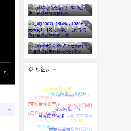
《此情可待成追忆》2020俄语经典：豆瓣高分爱情电影
4
5564 阅读 - 09/20
5
色戒(2007)【BluRay.1080P 蓝光压制】【内封简繁】【爱情/情色】夸克网盘免费下载
5490 阅读 - 06/06
《朝雪录》2025古装悬疑剧：李兰迪敖瑞鹏揭秘惊天宫闱秘案
6
5002 阅读 - 10/07
标签云
无损音乐下载
1080P高清资源
蓝光原盘REMUX
1080P高清
夸克网盘音乐资源
中文字幕
杜比全景声
2025热门短剧
夸克网盘无损音源
夸克网盘无损音乐
内封简繁字幕
夸克网盘HIFI资源
4K HDR
夸克网盘下载
1080P
夸克网盘资源
1080P蓝光原盘REMUX
FLAC无损
夸克网盘