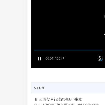
V1.6.8
🐛fix: 修复单行歌词动画不生效