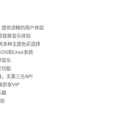
ONK in #714
#554
 #521
#19
设置时动态调整应用开机自启选项
，提供流畅的用户体验
ring functionality across the app
受极致音乐体验
供多种主题色彩选择
OS和Linux系统
好音乐
动应用的功能
交功能
应用程序的功能
，无第三方API
即享VIP
乐趣
体验
ose 配置以支持容器化部署
er编译方式
验
档