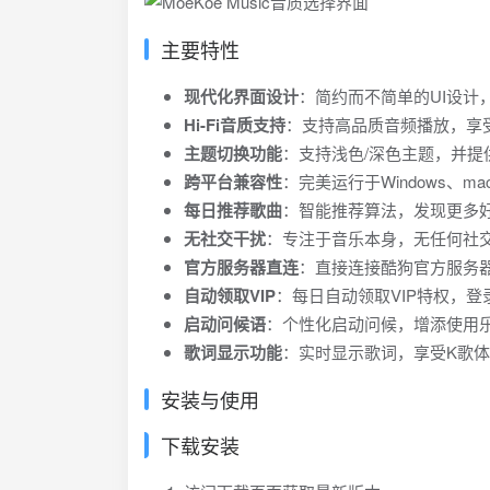
重构全局提示组件&登录页面
fix: 移除Content-Security-Policy元标签
upgrade: 升级Dockerfile node版本 by @BIGM
✨ feat: 新增SMTC协议时间轴信息支持 Closes 
✨ feat: [Beta]新增支持播放本地音乐
优化云盘音乐相关问
perf: 优化音乐地址由http替换https
✨ feat: 新增榜单歌曲支持动态无限加载，Closes
主要特性
📝docs: General PR Template
优化个人资料背景显示
feat: 补充资源加载https协议
✨ feat: 新增支持多账号绑定手机登录，Closes 
📝docs: 添加问题模板的检查项和说明
feat: 更新自动启动设置功能，允许在保存
现代化界面设计
：简约而不简单的UI设计
feat: implement MoeKoe Music Protocol and sha
Hi-Fi音质支持
：支持高品质音频播放，享
增加歌曲列表网格模式
主题切换功能
：支持浅色/深色主题，并提
更新mac主图标文件
跨平台兼容性
：完美运行于Windows、mac
修复 随机播放显示异常&无效
每日推荐歌曲
：智能推荐算法，发现更多
在设置中添加启动最小化选项并实现最小化启
无社交干扰
：专注于音乐本身，无任何社
在设置中添加自动启动选项并实现登录时启动
官方服务器直连
：直接连接酷狗官方服务器
节流桌面歌词拖动
自动领取VIP
：每日自动领取VIP特权，登录
解决了因作者添加的文字描边导致的观感不佳
启动问候语
：个性化启动问候，增添使用
What's Changed
歌词显示功能
：实时显示歌词，享受K歌
ci: 添加 Docker 和 Docker Comp
安装与使用
docs: 在README.md中添加本地dock
下载安装
feat(PWA): 添加PWA支持以提升应用体
refactor: 优化Docker配置和README文