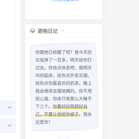
夸克网盘音乐
舔狗日记
你跟他已经醒了吧？我今天捡
垃圾挣了一百多，明天给你打
过去。你快点休息吧，我明天
叫你起床，给你点外卖买烟，
给你点你最喜欢的奶茶。晚上
我会继续去摆地摊的，你不用
担心我，你床只有那么大睡不
下三个。
你要好好照顾好自
己，不要让他抢你被子
。我永
远爱你！