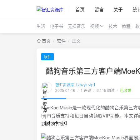
首页
留言
关于
统
生活
电子书
无损音乐
视频
技术
教程
软
首页
/
软件
/
正文
软件
酷狗音乐第三方客户端MoeKo
智汇资源库【zhzyk.vip】
2025-04-16
/
1 评论
/
6,115 阅读
/
已收录
MoeKoe Music是一款现代化的酷狗音乐第三
Hi-Fi音质支持和每日自动领取VIP功能。本文
题解决方案。