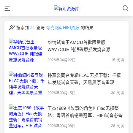
搜索到
21
篇与
夸克网盘HIFI资源
的结果
华纳试音王AMCD首批限量版
WAV+CUE 纯银碟原抓发烧音源
2026年04月22日
15 阅读
孙燕姿同名专辑FLAC无损下载：千禧
年发烧试音天碟，天黑黑原音重现
2026年03月15日
30 阅读
王杰1989《故事的角色》Flac无损整
轨：粤语首航销量冠军，HIFI试音必备
2026年03月08日
28 阅读