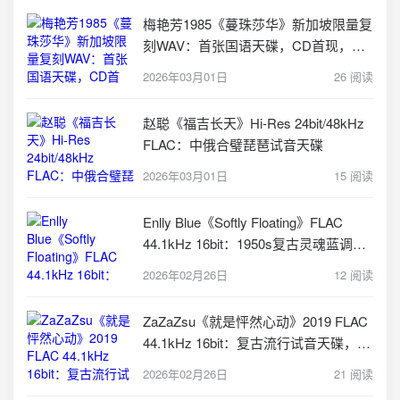
梅艳芳1985《蔓珠莎华》新加坡限量复
刻WAV：首张国语天碟，CD首现，发
烧友终极试音
2026年03月01日
26 阅读
赵聪《福吉长天》Hi-Res 24bit/48kHz
FLAC：中俄合璧琵琶试音天碟
2026年03月01日
15 阅读
Enlly Blue《Softly Floating》FLAC
44.1kHz 16bit：1950s复古灵魂蓝调
HIFI试音神盘
2026年02月26日
12 阅读
ZaZaZsu《就是怦然心动》2019 FLAC
44.1kHz 16bit：复古流行试音天碟，把
心动装进无损音质
2026年02月26日
21 阅读