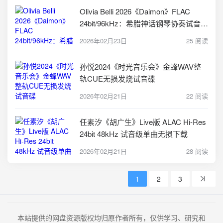
Olivia Belli 2026《Daimon》FLAC
24bit/96kHz：希腊神话钢琴协奏试音天
碟
2026年02月23日
25 阅读
孙悦2024《时光音乐会》金蜂WAV整
轨CUE无损发烧试音碟
2026年02月21日
22 阅读
任素汐《胡广生》Live版 ALAC Hi-Res
24bit 48kHz 试音级单曲无损下载
2026年02月21日
28 阅读
1
2
3
本站提供的网盘资源版权均归原作者所有，仅供学习、研究和