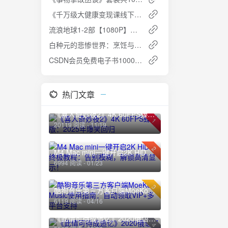
个决定，
《千万级大健康变现课线下课》：健康行业的商业变现指南
竟归属于
流浪地球1-2部【1080P】【国语中英双字】
先生与叶
情感主
白种元的悲惨世界：烹饪与商业技能的生存竞赛
，几具身
CSDN会员免费电子书1000本：编程与技术的知识宝库
事件，不
，所执行
，走向未
热门文章
员张先
重压与死
《喜人奇妙夜2》4K 60FPS臻彩版：2025年爆笑回归
1
实面前的
20119 阅读 - 11/19
藏的矛盾
辉与生存
2
M4 Mac mini一键开启2K HiDPI终极教程：告别模糊，解锁高清显示！
那个命如
6994 阅读 - 01/23
是坚守、
，它没有
3
式理解并
酷狗音乐第三方客户端MoeKoe Music使用指南：自动领取VIP+多平台支持
最震撼人
6119 阅读 - 04/16
达到了
《此情可待成追忆》2020俄语经典：豆瓣高分爱情电影
一处上海
4