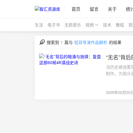
首页
留言
关于
统
生活
电子书
无损音乐
视频
技术
教程
软
搜索到
1
篇与
程耳导演作品解析
的结果
“无名”背
2026-02-02
当历史被迷雾
制作，为观众
一次对人性、
谲云诡年代的
2026年02月02
更残酷的战场
平，暗地里却
量，在这里交
“战场”的心
炉。何先生：
人物。他周旋
体的话语粉饰