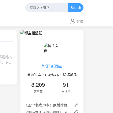
Search
登录
高规格的
影，更是
智汇资源库
那个波
有硝烟却
资源宝库（zhzyk.vip）给你赋能
歌舞升
8,209
91
地下力
个特殊
文章数
评论量
烤的熔
台的核心
《国学书籍70本》绝版珍藏 - 中国传统文化的精髓
能用最得
简单的反
《事物掌故丛谈》套装共10册 - 民俗文化的百科全书