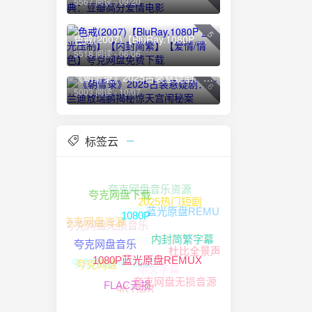
5567 阅读 - 09/20
服化道
具质感。
5
宴的同
色戒(2007)【BluRay.1080P 蓝光压制】【内封简繁】【爱情/情色】夸克网盘免费下载
磨的作
5518 阅读 - 06/06
界。它讲
《朝雪录》2025古装悬疑剧：李兰迪敖瑞鹏揭秘惊天宫闱秘案
6
5003 阅读 - 10/07
nt="点此下
标签云
夸克网盘音乐资源
夸克网盘下载
1080P高清资源
2025热门短剧
蓝光原盘REMUX
夸克网盘无损音乐
夸克网盘资源
1080P
无损音乐下载
1080P高清
内封简繁字幕
杜比全景声
夸克网盘音乐
夸克网盘HIFI资源
中文字幕
夸克网盘
1080P蓝光原盘REMUX
夸克网盘无损音源
4K HDR
FLAC无损