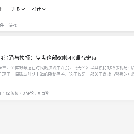
计
更多
推荐
件
游戏
后的暗涌与抉择：复盘这部60帧4K谍战史诗
笼罩，个体的命运在时代的洪流中浮沉，《无名》以其独特的叙事视角和
呈现了一幅孤岛时期上海的隐秘画卷。这不仅是一部关于谍战与背叛的电
忠诚与信仰在极端压力下的深刻拷问。影片以近乎完美的60帧4K技术，将
氛围与人物内心的微澜，纤毫毕现地铺陈在银幕之上。孤岛上海：一个没
日
12 阅读
0 评论
0 点赞
故事背景设定在20世纪40年代的上海孤岛时期。这座城市表面繁华依旧，
已成为各方势力角逐的棋局。汪伪政府、日本军部、重庆方面以及潜伏的
织成一张巨大而危险的网。影片没有将焦点放在宏大的战场，而是深入这
脏——位于租界的76号特务机关。这里，是阴谋的温床，也是人性被反复炙
微笑面具下的千层算计梁朝伟饰演的76号主任何先生，无疑是这个黑暗舞
于日本特务机关长渡部与投机政客唐部长之间，长袖善舞，言辞巧妙，总
最残酷的现实。然而，导演程耳的精妙之处在于，从未让何先生成为一个