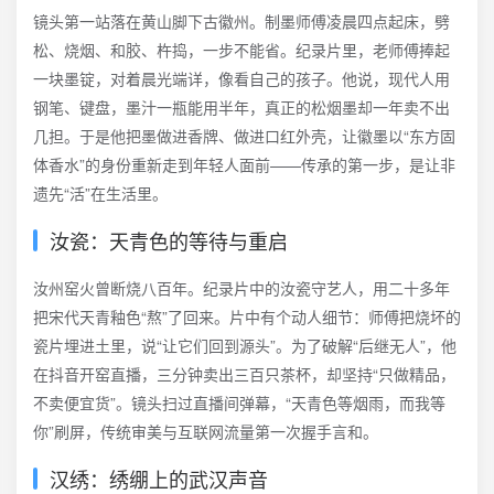
镜头第一站落在黄山脚下古徽州。制墨师傅凌晨四点起床，劈
松、烧烟、和胶、杵捣，一步不能省。纪录片里，老师傅捧起
一块墨锭，对着晨光端详，像看自己的孩子。他说，现代人用
钢笔、键盘，墨汁一瓶能用半年，真正的松烟墨却一年卖不出
几担。于是他把墨做进香牌、做进口红外壳，让徽墨以“东方固
体香水”的身份重新走到年轻人面前——传承的第一步，是让非
遗先“活”在生活里。
汝瓷：天青色的等待与重启
汝州窑火曾断烧八百年。纪录片中的汝瓷守艺人，用二十多年
把宋代天青釉色“熬”了回来。片中有个动人细节：师傅把烧坏的
瓷片埋进土里，说“让它们回到源头”。为了破解“后继无人”，他
在抖音开窑直播，三分钟卖出三百只茶杯，却坚持“只做精品，
不卖便宜货”。镜头扫过直播间弹幕，“天青色等烟雨，而我等
你”刷屏，传统审美与互联网流量第一次握手言和。
汉绣：绣绷上的武汉声音