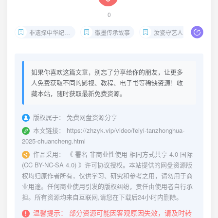
0
非遗探中华纪录片
徽墨传承故事
汝瓷守艺人
汉
如果你喜欢这篇文章，别忘了分享给你的朋友，让更多
人免费获取不同的影视、教程、电子书等稀缺资源！收
藏本站，随时获取最新免费资源。
版权属于：
免费网盘资源分享
本文链接：
https://zhzyk.vip/video/feiyi-tanzhonghua-
2025-chuancheng.html
作品采用：
《
署名-非商业性使用-相同方式共享 4.0 国际
(CC BY-NC-SA 4.0)
》许可协议授权。本站提供的网盘资源版
权均归原作者所有，仅供学习、研究和参考之用，请勿用于商
业用途。任何商业使用引发的版权纠纷，责任由使用者自行承
担。所有资源均来自互联网,请您在下载后24小时内删除。
温馨提示：
部分资源可能因客观原因失效，请及时转