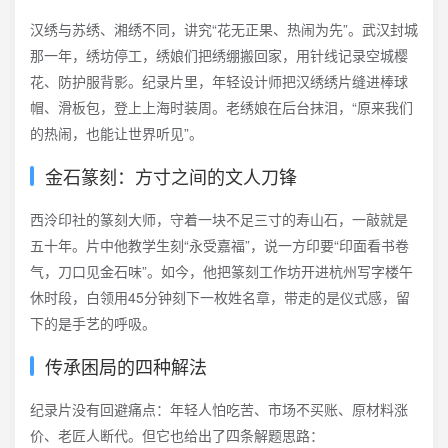
汉绣与苏绣、湘绣不同，讲究“花无正果、热闹为先”。武汉封城
那一年，绣坊停工，绣娘们把绣绷搬回家，用针线记录空城樱
花、防护服背影。纪录片里，年轻设计师把汉绣绣片缝进棒球
帽、滑板包，登上上海时装周。老绣娘在后台抹泪，“原来我们
的热闹，也能让世界听见”。
金石篆刻：方寸之间的文人刀锋
西泠印社的篆刻大师，守着一块不足三寸的寿山石，一敲就是
五十年。片中他教学生刻“永受嘉福”，说一方印要“印面看书卷
气，刀口见金石味”。如今，他把篆刻工作坊开进杭州写字楼午
休时段，白领用45分钟刻下一枚姓名章，带走的是仪式感，留
下的是手艺的呼吸。
传承困局的四种解法
纪录片没有回避痛点：年轻人怕吃苦、市场不买账、原材料涨
价、老匠人断代。但它也给出了四条解题思路：