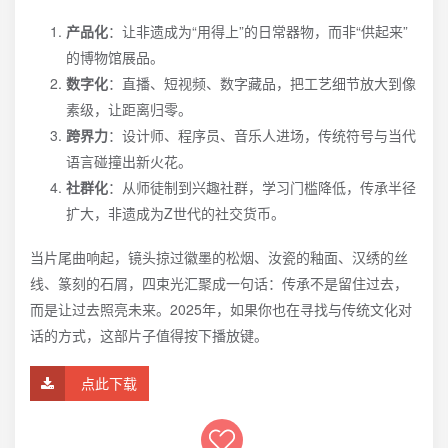
产品化
：让非遗成为“用得上”的日常器物，而非“供起来”
的博物馆展品。
数字化
：直播、短视频、数字藏品，把工艺细节放大到像
素级，让距离归零。
跨界力
：设计师、程序员、音乐人进场，传统符号与当代
语言碰撞出新火花。
社群化
：从师徒制到兴趣社群，学习门槛降低，传承半径
扩大，非遗成为Z世代的社交货币。
当片尾曲响起，镜头掠过徽墨的松烟、汝瓷的釉面、汉绣的丝
线、篆刻的石屑，四束光汇聚成一句话：传承不是留住过去，
而是让过去照亮未来。2025年，如果你也在寻找与传统文化对
话的方式，这部片子值得按下播放键。
点此下载