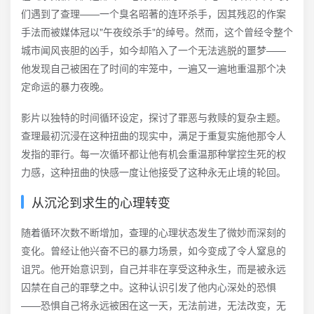
们遇到了查理——一个臭名昭著的连环杀手，因其残忍的作案
手法而被媒体冠以"午夜绞杀手"的绰号。然而，这个曾经令整个
城市闻风丧胆的凶手，如今却陷入了一个无法逃脱的噩梦——
他发现自己被困在了时间的牢笼中，一遍又一遍地重温那个决
定命运的暴力夜晚。
影片以独特的时间循环设定，探讨了罪恶与救赎的复杂主题。
查理最初沉浸在这种扭曲的现实中，满足于重复实施他那令人
发指的罪行。每一次循环都让他有机会重温那种掌控生死的权
力感，这种扭曲的快感一度让他接受了这种永无止境的轮回。
从沉沦到求生的心理转变
随着循环次数不断增加，查理的心理状态发生了微妙而深刻的
变化。曾经让他兴奋不已的暴力场景，如今变成了令人窒息的
诅咒。他开始意识到，自己并非在享受这种永生，而是被永远
囚禁在自己的罪孽之中。这种认识引发了他内心深处的恐惧
——恐惧自己将永远被困在这一天，无法前进，无法改变，无