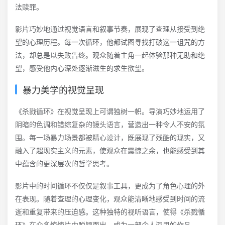
法赎罪。
影片巧妙地通过视觉语言和叙事节奏，展现了查理从接受到绝
望的心理历程。每一次循环，他都试图寻找打破这一诅咒的方
法，却总是以失败告终。观众随着主角一起体验那种无助和绝
望，感受他内心深处逐渐滋生的求生欲望。
暴力美学的视觉呈现
《杀戮循环》在视觉呈现上可谓独树一帜。导演巧妙地运用了
阴暗的色调和错综复杂的镜头语言，营造出一种令人不安的氛
围。每一场暴力场景都被精心设计，既展现了残酷的现实，又
融入了超现实主义的元素，使观众在震惊之余，也能感受到其
中蕴含的更深层次的哲学思考。
影片中的时间循环不仅仅是叙事工具，更成为了角色心理的外
在表现。随着查理的心理变化，观众能清晰地感受到时间的流
逝和重复带来的压迫感。这种独特的视听语言，使得《杀戮循
环》在众多惊悚片中脱颖而出，成为一部令人深思的作品。