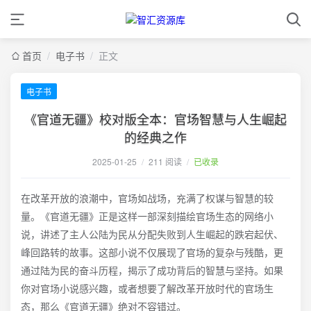
首页
/
电子书
/
正文
电子书
《官道无疆》校对版全本：官场智慧与人生崛起
的经典之作
2025-01-25
/
211 阅读
/
已收录
在改革开放的浪潮中，官场如战场，充满了权谋与智慧的较
量。《官道无疆》正是这样一部深刻描绘官场生态的网络小
说，讲述了主人公陆为民从分配失败到人生崛起的跌宕起伏、
峰回路转的故事。这部小说不仅展现了官场的复杂与残酷，更
通过陆为民的奋斗历程，揭示了成功背后的智慧与坚持。如果
你对官场小说感兴趣，或者想要了解改革开放时代的官场生
态，那么《官道无疆》绝对不容错过。