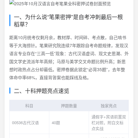
一、为什么说“笔果密押”是自考冲刺最后一根
稻草？
距离10月统考仅剩月余，教材厚、时间碎、考点散，自己啃书
等于大海捞针。笔果研究院连续7年跟踪自考命题规律，发现汉
语言专业存在“三高一低”现象：古代汉语虚词、现文史思潮、外
国文学史流派年年高频；马原与美学交叉命题比例升高；新思
想时政热点占分却最低。密押卷据此锁定“必背35题”，去年整
体命中率68%，直接背答案也能踩线及格。
二、十科押题亮点速览
科目
押题数量
独家亮点
通假字+宾语前置双
00536古代汉语
40题
栏对照，附白文标
点实战