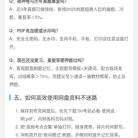
Q：密押卷与历年真题重复吗？
A：近3年真题已做排除，新增2025命题组换人后的偏题、冷
题，重复率＜5%。
Q：PDF有加密或水印吗？
A：完全无密码、无水印，支持手机、平板、打印店任意设备打
开。
Q：现在还没复习，直接背密押能过吗？
A：客观题靠刷题记忆，主观题背模板+关键词，配合临场发
挥，过线概率＞70%，但建议至少通读一遍教材框架，防止反
押题。
五、如何高效使用网盘资料不迷路
保存到夸克网盘后，优先下载“00考前必看-使用说
明.pdf”，内附各科页码对照。
把“高频考点合集”单独打印，随身携带，碎片时间默写。
冲刺周开启“夜间模式”刷题，护眼同时提升记忆效率。