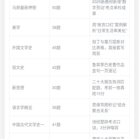
2025新教材新增“数
马原最新押密
50题
字劳动”考点单拎成
章
用“故宫口红”案例解
美学
38题
析“日常生活审美化”
但丁与塞万提斯对
外国文学史
45题
比表格，直接套写
简答
鲁郭茅巴老曹作品
现文史
42题
金句一页速记
二十大报告热词匹
新思想
30题
配题，考前一夜再
抢15分
思维导图秒记“组合
语言学概论
36题
聚合关系”
诗经楚辞考点口
中国古代文学史一
41题
诀，3分钟唱背
唐宋八大家散文高