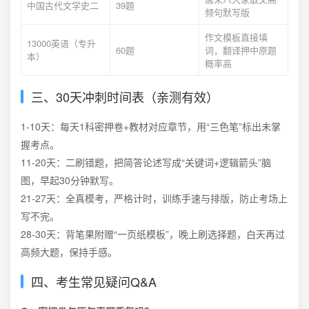
中国古代文学史二
39题
频句默写版
作文模板直接填
13000英语（专升
60题
词，翻译押中原题
本）
概率高
三、30天冲刺时间表（亲测有效）
1-10天：每天1科密押卷+教材对应章节，用“三色笔”标出未掌
握考点。
11-20天：二刷错题，把简答论述写成“关键词+逻辑箭头”脑
图，早起30分钟默写。
21-27天：全真模考，严格计时，训练手速与排版，防止考场上
写不完。
28-30天：背笔果附赠“一页纸模板”，晚上刷选择题，白天再过
高频大题，保持手感。
四、考生常见疑问Q&A