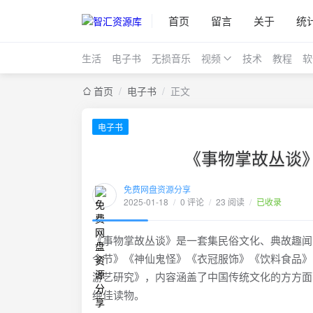
首页
留言
关于
统
生活
电子书
无损音乐
视频
技术
教程
软
首页
/
电子书
/
正文
电子书
《事物掌故丛谈》
免费网盘资源分享
2025-01-18
/
0 评论
/
23 阅读
/
已收录
《事物掌故丛谈》是一套集民俗文化、典故趣闻
令节》《神仙鬼怪》《衣冠服饰》《饮料食品》
游艺研究》，内容涵盖了中国传统文化的方方面
绝佳读物。