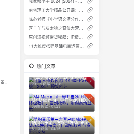
我家那小子 2024 (2024) - 新时代男性群像，做更好的自己
麻省理工大学精品公开课：供应链管理全解 名教授亲授
陈心老师《小学语文满分作文课》：提升写作与阅读能力的趣味课程
喜羊羊与灰太狼之奇侠大营救 (2025) 更新60 完结 儿童动画片
原创短视频带货秘籍：IP精准打造与同城高效引流技巧
11大维度搭建基础电商运营：全面解析电商成功之道
热门文章
《喜人奇妙夜2》4K 60FPS臻彩版：2025年爆笑回归
背景。
1
20119 阅读 - 11/19
2
M4 Mac mini一键开启2K HiDPI终极教程：告别模糊，解锁高清显示！
6988 阅读 - 01/23
3
酷狗音乐第三方客户端MoeKoe Music使用指南：自动领取VIP+多平台支持
6113 阅读 - 04/16