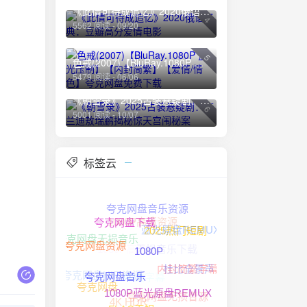
《此情可待成追忆》2020俄语经典：豆瓣高分爱情电影
4
5562 阅读 - 09/20
5
色戒(2007)【BluRay.1080P 蓝光压制】【内封简繁】【爱情/情色】夸克网盘免费下载
5479 阅读 - 06/06
《朝雪录》2025古装悬疑剧：李兰迪敖瑞鹏揭秘惊天宫闱秘案
6
5001 阅读 - 10/07
标签云
。
夸克网盘音乐资源
1080P高清资源
蓝光原盘REMUX
夸克网盘下载
2025热门短剧
夸克网盘无损音乐
无损音乐下载
1080P高清
夸克网盘资源
1080P
杜比全景声
中文字幕
夸克网盘HIFI资源
内封简繁字幕
夸克网盘音乐
夸克网盘
夸克网盘无损音源
4K HDR
1080P蓝光原盘REMUX