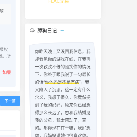
FLAC无损
随
舔狗日记
版权
你昨天晚上又没回我信息，我
担。所
却看见你的游戏在线，在我再
一次孜孜不倦的骚扰你的情况
。
如果
下，你终于跟我说了一句最长
的话“
你他妈是不是有病
”，我
又陷入了沉思，这一定有什么
含义，我想了很久，你竟然提
下一篇
到了我的妈妈，原来你已经想
得那么长远了，想和我结婚见
我的父母，我太感动了，真
的。那你现在在干嘛，我好想
你，我妈妈说她也很喜欢你。