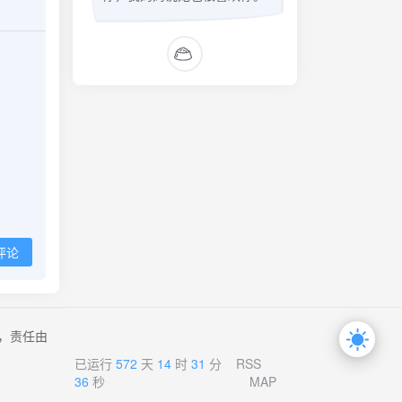
评论
，责任由
已运行
572
天
14
时
31
分
RSS
37
秒
MAP