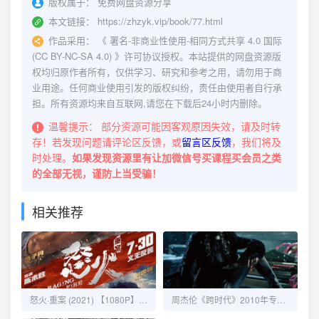
版权属于：
免费网盘资源分享
本文链接：
https://zhzyk.vip/book/77.html
作品采用：
《
署名-非商业性使用-相同方式共享 4.0 国际
(CC BY-NC-SA 4.0)
》许可协议授权。本站提供的网盘资源版
权均归原作者所有，仅供学习、研究和参考之用，请勿用于商
业用途。任何商业使用引发的版权纠纷，责任由使用者自行承
担。所有资源均来自互联网,请您在下载后24小时内删除。
温馨提示：
部分资源可能因客观原因失效，请及时转
存！若发现问题请评论区反馈，或
留言区反馈
，我们将及
时处理。
如果发现资源里有让加微信号买课程买会员之类
的全部无视，谨防上当受骗！
相关推荐
怒火·重案 (2021) 【1080P】【粤语中字】：甄子丹谢霆锋巅峰对决，正义与复仇的激烈碰撞
周杰伦《跨时代》2010年专辑 - 音乐与时空的交汇