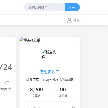
Search
登录
/24
智汇资源库
资源宝库（zhzyk.vip）给你赋能
》《子
8,209
90
字命理学
文章数
评论量