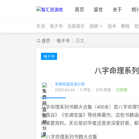
首页
留言
关于
统
生活
电子书
无损音乐
视频
技术
教程
软
首页
/
电子书
/
正文
电子书
八字命理系列
免费网盘资源分享
2025-04-24
/
0 评论
/
379 阅读
/
已收录
八字命理系列书籍大合集（400本）是八字命
平真诠》《穷通宝鉴》等经典著作。这些书籍涵
的重要资料。无论是初学者还是资深爱好者，都