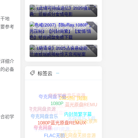
《此情可待成追忆》2020俄语经典：豆瓣高分爱情电影
4
5567 阅读 - 09/20
天干地
重要参考
5
色戒(2007)【BluRay.1080P 蓝光压制】【内封简繁】【爱情/情色】夸克网盘免费下载
5499 阅读 - 06/06
《朝雪录》2025古装悬疑剧：李兰迪敖瑞鹏揭秘惊天宫闱秘案
6
5002 阅读 - 10/07
还详细介
理的必备
标签云
夸克网盘音乐资源
夸克网盘下载
2025热门短剧
1080P高清资源
蓝光原盘REMUX
1080P
夸克网盘无损音乐
夸克网盘资源
无损音乐下载
1080P高清
适合初学
内封简繁字幕
夸克网盘音乐
杜比全景声
夸克网盘HIFI资源
中文字幕
夸克网盘
1080P蓝光原盘REMUX
夸克网盘无损音源
4K HDR