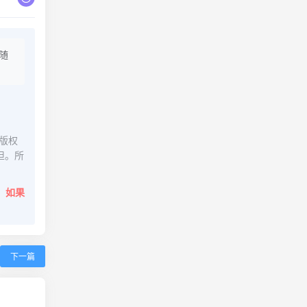
随
版权
担。所
。
如果
下一篇