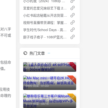
小小的我（2024）1080p 内嵌中字 净版版 电影
至爱的恋爱兄妹综艺下载 2025
小红书起店秘籍从开店到营销夸克网盘免费下载
视频号直播带货课程：掌握直播秘诀，引爆视频号销量狂潮夸克网盘免费下载
仅对八字
学生时代/School Days - 高自由校园养成游戏免费下载
理不可或
厨子戏子痞子 - 1080P蓝光高清下载
热门文章
，包括命
《喜人奇妙夜2》4K 60FPS臻彩版：2025年爆笑回归
1
20119 阅读 - 11/19
价值。
2
M4 Mac mini一键开启2K HiDPI终极教程：告别模糊，解锁高清显示！
6990 阅读 - 01/23
应用技
字命理的
3
酷狗音乐第三方客户端MoeKoe Music使用指南：自动领取VIP+多平台支持
6116 阅读 - 04/16