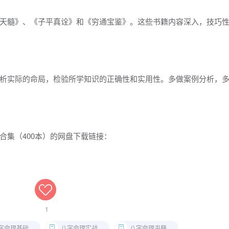
天髓》、《子平真诠》和《穷通宝鉴》。这些书籍内容深入，技巧
析实际的命局，检验所学知识的正确性和实用性。多做案例分析，
合集（400本）的网盘下载链接：
1
字命理基础理论
八字命理实战技巧
八字命理书籍合集