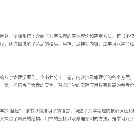
巨著，全面系统地介绍了八字命理的基本理论和应用方法。该书不
讨，还详细讲解了命局的格局、用神、忌神等内容，是学习八字命
的八字命理学著作。全书共分十二卷，内容涉及命理学的各个方面
丰富，还结合了大量的实例，对命理学的实际应用具有很高的参考
学的“圣经”。该书以简洁明了的语言，阐述了八字命理的核心原理和
入探讨了命局的结构、用神的选择以及命理预测的方法，是学习八