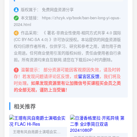
版权属于：
免费网盘资源分享
本文链接：
https://zhzyk.vip/book/ban-ben-long-yi-opus-
2024.html
作品采用：
《
署名-非商业性使用-相同方式共享 4.0 国际
(CC BY-NC-SA 4.0)
》许可协议授权。本站提供的网盘资源版
权均归原作者所有，仅供学习、研究和参考之用，请勿用于商
业用途。任何商业使用引发的版权纠纷，责任由使用者自行承
担。所有资源均来自互联网,请您在下载后24小时内删除。
温馨提示：
部分资源可能因客观原因失效，请及时转
存！若发现问题请评论区反馈，或
留言区反馈
，我们将及
时处理。
如果发现资源里有让加微信号买课程买会员之类
的全部无视，谨防上当受骗！
相关推荐
王璁有风自南爵士演唱会实况 FLAC Hi-Res