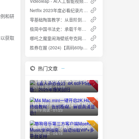
Videoleap - AI人工智能视频编辑器 v1.33.0：专业视频编辑利器
Netflix 2023年度必看纪录片合集：100部高清资源一键收藏（附中英字幕）🎬
案例和研
零基础陶笛教学：从音阶到名曲的完整入门指南
极简中国书法史：承载千年文化艺术的独特魅力 [PDF]
，以获取
哪吒之魔童闹海壁纸夸克网盘免费下载
胜券在握 (2024)【高码60fps】夸克网盘免费下载
热门文章
《喜人奇妙夜2》4K 60FPS臻彩版：2025年爆笑回归
1
20118 阅读 - 11/19
2
M4 Mac mini一键开启2K HiDPI终极教程：告别模糊，解锁高清显示！
6979 阅读 - 01/23
3
酷狗音乐第三方客户端MoeKoe Music使用指南：自动领取VIP+多平台支持
6109 阅读 - 04/16