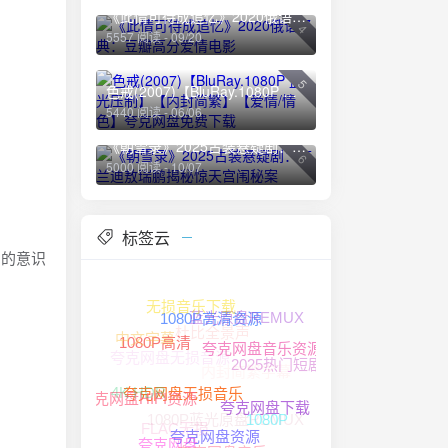
《此情可待成追忆》2020俄语经典：豆瓣高分爱情电影
4
5557 阅读 - 09/20
5
色戒(2007)【BluRay.1080P 蓝光压制】【内封简繁】【爱情/情色】夸克网盘免费下载
5440 阅读 - 06/06
《朝雪录》2025古装悬疑剧：李兰迪敖瑞鹏揭秘惊天宫闱秘案
6
5000 阅读 - 10/07
标签云
用的意识
无损音乐下载
蓝光原盘REMUX
杜比全景声
1080P高清资源
中文字幕
夸克网盘无损音源
1080P高清
内封简繁字幕
夸克网盘音乐资源
2025热门短剧
4K HDR
1080P蓝光原盘REMUX
夸克网盘HIFI资源
夸克网盘无损音乐
1080P
夸克网盘下载
FLAC无损
夸克网盘资源
夸克网盘
夸克网盘音乐