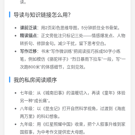
读。
导读与知识链接怎么用？
课前泛读
：用2页彩色思维导图，5分钟抓住全书骨架。
精读锚点
：正文旁批注只标记三处——情感爆发点、人物
转折句、修辞金句。减少干扰，留下思考空白。
写作迁移
：书末“写作微训练”把阅读技巧拆成50字小练
笔，例如模仿《骆驼祥子》“烈日暴雨下拉车”一段，写“一
次跑800米”的体感细节，立刻见效。
我的私房阅读顺序
七年级：从《城南旧事》的温暖切入，再读《童年》体验
另一种“成长痛”。
八年级：以《昆虫记》打开自然科学视角，过渡到《海底
两万里》的科幻想象。
九年级：用《红星照耀中国》收束，把个人叙事升维到家
国叙事，为中考作文提供宏大母题。