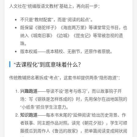
人文社在“统编版语文教材”基础上，再向前一步：
不只是“教材配套”，而是“阅读的起点”。
既保留《骆驼祥子》《海底两万里》等课堂常见书目，也
纳入《城南旧事》《边城》《昆虫记》等常被忽视的遗
珠。
版本权威——底本精校、无删节，还原作者原貌。
“去课程化”到底意味着什么？
传统教辅把名著拆成“考点”，这套书却提供两条“隐形跑道”：
兴趣跑道
——导读不设“思考与练习”，而以故事钩子开
场：写《钢铁是怎样炼成的》时，先用保尔在战地医院的
“小纸条”抓住学生注意力。
知识跑道
——每本书末尾的“延伸阅读”给出历史背景、作
者轶事、同主题作品对照。读完《朝花夕拾》，学生可顺
藤摸瓜到周作人《鲁迅的故家》，把单篇阅读变成网状阅