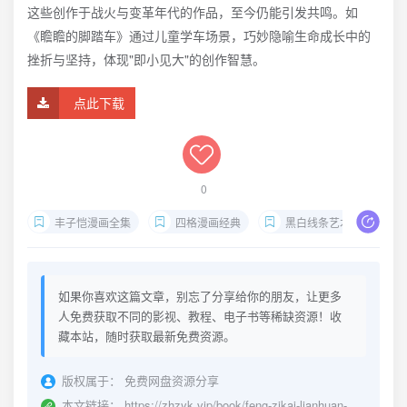
这些创作于战火与变革年代的作品，至今仍能引发共鸣。如
《瞻瞻的脚踏车》通过儿童学车场景，巧妙隐喻生命成长中的
挫折与坚持，体现"即小见大"的创作智慧。
点此下载
0
丰子恺漫画全集
四格漫画经典
黑白线条艺术
儿
如果你喜欢这篇文章，别忘了分享给你的朋友，让更多
人免费获取不同的影视、教程、电子书等稀缺资源！收
藏本站，随时获取最新免费资源。
版权属于：
免费网盘资源分享
本文链接：
https://zhzyk.vip/book/feng-zikai-lianhuan-