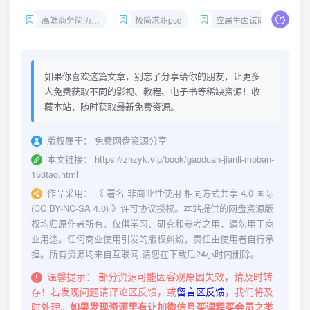
高端商务简历模板
极简求职psd
应届生面试简历
如果你喜欢这篇文章，别忘了分享给你的朋友，让更多
人免费获取不同的影视、教程、电子书等稀缺资源！收
藏本站，随时获取最新免费资源。
版权属于：
免费网盘资源分享
本文链接：
https://zhzyk.vip/book/gaoduan-jianli-moban-
153tao.html
作品采用：
《
署名-非商业性使用-相同方式共享 4.0 国际
(CC BY-NC-SA 4.0)
》许可协议授权。本站提供的网盘资源版
权均归原作者所有，仅供学习、研究和参考之用，请勿用于商
业用途。任何商业使用引发的版权纠纷，责任由使用者自行承
担。所有资源均来自互联网,请您在下载后24小时内删除。
温馨提示：
部分资源可能因客观原因失效，请及时转
存！若发现问题请评论区反馈，或
留言区反馈
，我们将及
时处理。
如果发现资源里有让加微信号买课程买会员之类