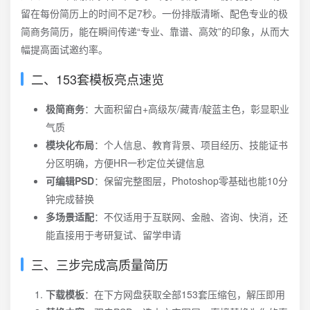
留在每份简历上的时间不足7秒。一份排版清晰、配色专业的极
简商务简历，能在瞬间传递“专业、靠谱、高效”的印象，从而大
幅提高面试邀约率。
二、153套模板亮点速览
极简商务
：大面积留白+高级灰/藏青/靛蓝主色，彰显职业
气质
模块化布局
：个人信息、教育背景、项目经历、技能证书
分区明确，方便HR一秒定位关键信息
可编辑PSD
：保留完整图层，Photoshop零基础也能10分
钟完成替换
多场景适配
：不仅适用于互联网、金融、咨询、快消，还
能直接用于考研复试、留学申请
三、三步完成高质量简历
下载模板
：在下方网盘获取全部153套压缩包，解压即用