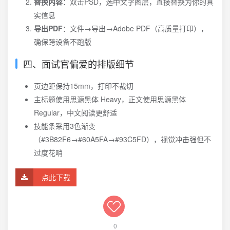
替换内容
：双击PSD，选中文字图层，直接替换为你的真
实信息
导出PDF
：文件→导出→Adobe PDF（高质量打印），
确保跨设备不跑版
四、面试官偏爱的排版细节
页边距保持15mm，打印不裁切
主标题使用思源黑体 Heavy，正文使用思源黑体
Regular，中文阅读更舒适
技能条采用3色渐变
（#3B82F6→#60A5FA→#93C5FD），视觉冲击强但不
过度花哨
点此下载
0