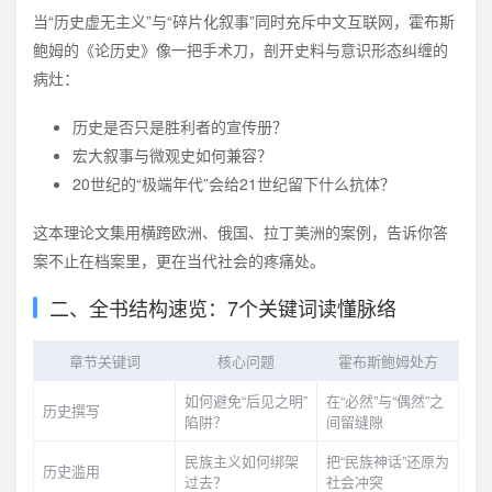
当“历史虚无主义”与“碎片化叙事”同时充斥中文互联网，霍布斯
鲍姆的《论历史》像一把手术刀，剖开史料与意识形态纠缠的
病灶：
历史是否只是胜利者的宣传册？
宏大叙事与微观史如何兼容？
20世纪的“极端年代”会给21世纪留下什么抗体？
这本理论文集用横跨欧洲、俄国、拉丁美洲的案例，告诉你答
案不止在档案里，更在当代社会的疼痛处。
二、全书结构速览：7个关键词读懂脉络
章节关键词
核心问题
霍布斯鲍姆处方
如何避免“后见之明”
在“必然”与“偶然”之
历史撰写
陷阱？
间留缝隙
民族主义如何绑架
把“民族神话”还原为
历史滥用
过去？
社会冲突