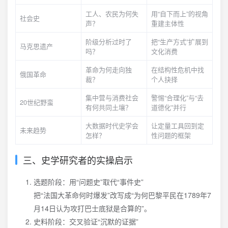
工人、农民为何失
用“自下而上”的视角
社会史
声？
重建主体性
阶级分析过时了
把“生产方式”扩展到
马克思遗产
吗？
文化消费
革命为何走向独
在结构性危机中找
俄国革命
裁？
个人抉择
集中营与消费社会
警惕“合理化”与“去
20世纪野蛮
有何共同土壤？
道德化”并行
大数据时代史学会
让定量工具回到定
未来趋势
怎样？
性问题的框架
三、史学研究者的实操启示
选题阶段：用“问题史”取代“事件史”
把“法国大革命何时爆发”改写成“为何巴黎平民在1789年7
月14日认为攻打巴士底狱是合算的”。
史料阶段：交叉验证“沉默的证据”