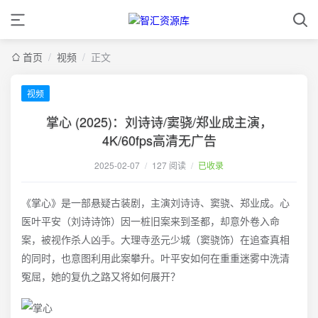
首页
/
视频
/
正文
视频
掌心 (2025)：刘诗诗/窦骁/郑业成主演，
4K/60fps高清无广告
2025-02-07
/
127 阅读
/
已收录
《掌心》是一部悬疑古装剧，主演刘诗诗、窦骁、郑业成。心
医叶平安（刘诗诗饰）因一桩旧案来到圣都，却意外卷入命
案，被视作杀人凶手。大理寺丞元少城（窦骁饰）在追查真相
的同时，也意图利用此案攀升。叶平安如何在重重迷雾中洗清
冤屈，她的复仇之路又将如何展开？