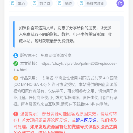
掌心
刘诗诗
窦骁
悬疑古装剧
如果你喜欢这篇文章，别忘了分享给你的朋友，让更多
人免费获取不同的影视、教程、电子书等稀缺资源！收
藏本站，随时获取最新免费资源。
版权属于：
免费网盘资源分享
本文链接：
https://zhzyk.vip/video/palm-2025-episodes-
1-4.html
作品采用：
《
署名-非商业性使用-相同方式共享 4.0 国际
(CC BY-NC-SA 4.0)
》许可协议授权。本站提供的网盘资源版
权均归原作者所有，仅供学习、研究和参考之用，请勿用于商
业用途。任何商业使用引发的版权纠纷，责任由使用者自行承
担。所有资源均来自互联网,请您在下载后24小时内删除。
温馨提示：
部分资源可能因客观原因失效，请及时转
存！若发现问题请评论区反馈，或
留言区反馈
，我们将及
时处理。
如果发现资源里有让加微信号买课程买会员之类