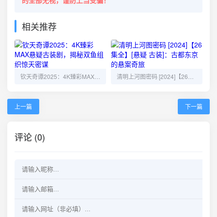
的全部无视，谨防上当受骗！
相关推荐
钦天奇谭2025：4K臻彩MAX悬疑古装剧，揭秘双鱼组织惊天密谋
清明上河图密码 [2024]【26集全】[悬疑 古装]：古都东京的悬案奇旅
上一篇
下一篇
评论 (0)