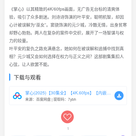
《掌心》以其精致的4K/60fps画面，无广告无台标的清爽体
验，吸引了众多剧迷。刘诗诗饰演的叶平安，聪明机智，却因
心计被误解为“巫女”。窦骁饰演的元少城，冷酷无情，出身贫寒
却野心勃勃。两人在复杂的案件中交织，展开了一场智谋与权
力的较量。
叶平安的复仇之路充满悬念，她如何在被误解和追捕中找到真
相？元少城又会如何选择在权力与正义之间？这部剧集集扣人
心弦，让人欲罢不能。
下载与观看
掌心(2025)【30集全】【4K.60fps】【内嵌简中】【悬疑/古装】【刘诗诗/窦骁】
来源：百度网盘 | 提取码：7ybh
1