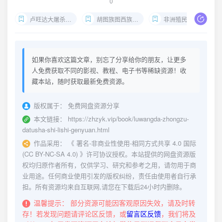
0
卢旺达大屠杀历史
胡图族图西族冲突
非洲殖民历史研究
如果你喜欢这篇文章，别忘了分享给你的朋友，让更多
人免费获取不同的影视、教程、电子书等稀缺资源！收
藏本站，随时获取最新免费资源。
版权属于：
免费网盘资源分享
本文链接：
https://zhzyk.vip/book/luwangda-zhongzu-
datusha-shi-lishi-genyuan.html
作品采用：
《
署名-非商业性使用-相同方式共享 4.0 国际
(CC BY-NC-SA 4.0)
》许可协议授权。本站提供的网盘资源版
权均归原作者所有，仅供学习、研究和参考之用，请勿用于商
业用途。任何商业使用引发的版权纠纷，责任由使用者自行承
担。所有资源均来自互联网,请您在下载后24小时内删除。
温馨提示：
部分资源可能因客观原因失效，请及时转
存！若发现问题请评论区反馈，或
留言区反馈
，我们将及