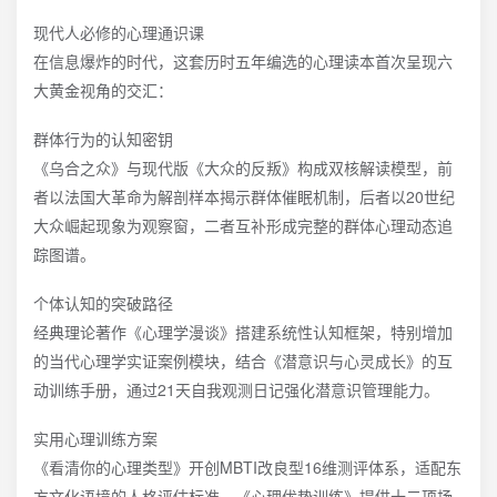
现代人必修的心理通识课
在信息爆炸的时代，这套历时五年编选的心理读本首次呈现六
大黄金视角的交汇：
群体行为的认知密钥
《乌合之众》与现代版《大众的反叛》构成双核解读模型，前
者以法国大革命为解剖样本揭示群体催眠机制，后者以20世纪
大众崛起现象为观察窗，二者互补形成完整的群体心理动态追
踪图谱。
个体认知的突破路径
经典理论著作《心理学漫谈》搭建系统性认知框架，特别增加
的当代心理学实证案例模块，结合《潜意识与心灵成长》的互
动训练手册，通过21天自我观测日记强化潜意识管理能力。
实用心理训练方案
《看清你的心理类型》开创MBTI改良型16维测评体系，适配东
方文化语境的人格评估标准。《心理优势训练》提供十二项场