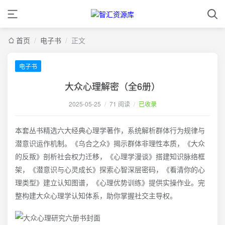
首页
/
电子书
/
正文
电子书
大众心理解密（全6册）
2025-05-25
/
71 阅读
/
已收录
本套丛书精选六大经典心理学著作，系统解析群体行为规律与
潜意识运作机制。《乌合之众》揭示群体非理性本质，《大众
的反叛》剖析社会权力迁移，《心理学漫谈》搭建知识脉络框
架，《潜意识与心灵成长》探索心智深层密码，《看清你的心
理类型》建立认知图谱，《心理优势训练》提供实操作业。完
整构建大众心理学认知体系，助你掌握社交主导权。