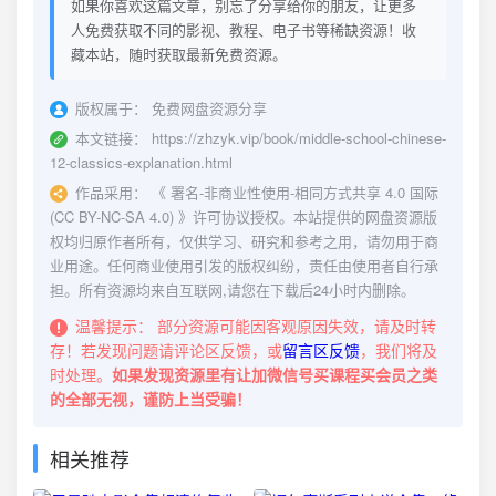
如果你喜欢这篇文章，别忘了分享给你的朋友，让更多
人免费获取不同的影视、教程、电子书等稀缺资源！收
藏本站，随时获取最新免费资源。
版权属于：
免费网盘资源分享
本文链接：
https://zhzyk.vip/book/middle-school-chinese-
12-classics-explanation.html
作品采用：
《
署名-非商业性使用-相同方式共享 4.0 国际
(CC BY-NC-SA 4.0)
》许可协议授权。本站提供的网盘资源版
权均归原作者所有，仅供学习、研究和参考之用，请勿用于商
业用途。任何商业使用引发的版权纠纷，责任由使用者自行承
担。所有资源均来自互联网,请您在下载后24小时内删除。
温馨提示：
部分资源可能因客观原因失效，请及时转
存！若发现问题请评论区反馈，或
留言区反馈
，我们将及
时处理。
如果发现资源里有让加微信号买课程买会员之类
的全部无视，谨防上当受骗！
相关推荐