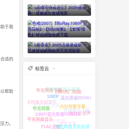
《此情可待成追忆》2020俄语经典：豆瓣高分爱情电影
4
5567 阅读 - 09/20
5
有助于我
色戒(2007)【BluRay.1080P 蓝光压制】【内封简繁】【爱情/情色】夸克网盘免费下载
5519 阅读 - 06/06
《朝雪录》2025古装悬疑剧：李兰迪敖瑞鹏揭秘惊天宫闱秘案
6
5003 阅读 - 10/07
到合适的
标签云
夸克网盘音乐资源
可以帮助
夸克网盘下载
2025热门短剧
1080P高清资源
蓝光原盘REMUX
1080P
夸克网盘无损音乐
夸克网盘资源
无损音乐下载
1080P高清
内封简繁字幕
夸克网盘
杜比全景声
夸克网盘HIFI资源
1080P蓝光原盘REMUX
夸克网盘音乐
中文字幕
绪压力，
夸克网盘无损音源
4K HDR
FLAC无损