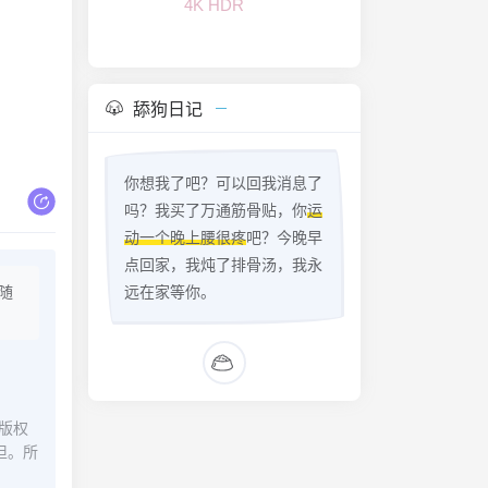
舔狗日记
你想我了吧？可以回我消息了
吗？我买了万通筋骨贴，你
运
动一个晚上腰很疼
吧？今晚早
点回家，我炖了排骨汤，我永
随
远在家等你。
版权
担。所