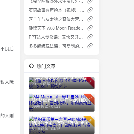
《完全图解野外求生宝典》- 驴友户外活动的实用指南
英语故事有声绘本（视频） - 儿童英语学习的理想选择
喜羊羊与灰太狼之奇侠大营救 (2025) 更新60 完结 儿童动画片
静读天下 v9.8 Moon Reader：解锁专业版，全能电子书阅读器
PPT达人专修课：又快又好搞定演示设计
多多超级玩法课：可复制的电商运营策略全解析
致不良后
热门文章
《喜人奇妙夜2》4K 60FPS臻彩版：2025年爆笑回归
导致人际
1
20119 阅读 - 11/19
2
M4 Mac mini一键开启2K HiDPI终极教程：告别模糊，解锁高清显示！
6996 阅读 - 01/23
定的人则
3
酷狗音乐第三方客户端MoeKoe Music使用指南：自动领取VIP+多平台支持
6119 阅读 - 04/16