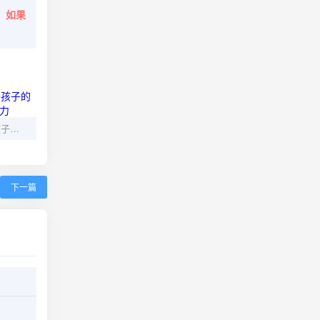
。
如果
儿童情商培养：提升孩子的情绪管理和人际交往能力
下一篇