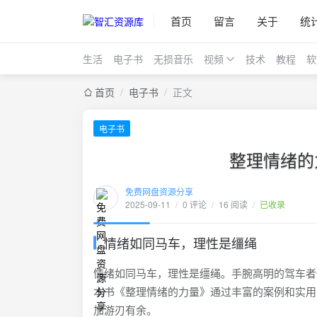
首页
留言
关于
统
生活
电子书
无损音乐
视频
技术
教程
软
首页
/
电子书
/
正文
电子书
整理情绪的
免费网盘资源分享
2025-09-11
/
0 评论
/
16 阅读
/
已收录
情绪如同马车，理性是缰绳
情绪如同马车，理性是缰绳。手腕高明的驾车者
本书《整理情绪的力量》通过丰富的案例和实用
加游刃有余。