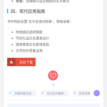
水仙
：洛神赋与自恋情结的东方表达
四、现代应用指南
书中特别设置"古今花语对照表"，帮助读者：
传统插花选材搭配
节庆礼品文化寓意设计
园林景观文化意境营造
文学创作意象运用
点此下载
0
中国传统文化书籍
古代花卉寓意解析
百花诗笺谱赏析