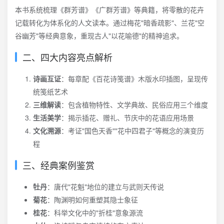
本书系统梳理《群芳谱》《广群芳谱》等典籍，将零散的花卉
记载转化为体系化的人文读本。通过梅花"暗香疏影"、兰花"空
谷幽芳"等经典意象，重现古人"以花喻德"的精神追求。
二、四大内容亮点解析
诗画互证
：每章配《百花诗笺谱》木版水印插图，呈现传
统笺纸艺术
三维解读
：包含植物特性、文学典故、民俗应用三个维度
生活美学
：揭示插花、赠礼、节庆中的花语应用场景
文化溯源
：考证"国色天香""花中四君子"等概念的演变历
程
三、经典案例鉴赏
牡丹
：唐代"花魁"地位的建立与武则天传说
菊花
：陶渊明如何重塑其隐士象征
桂花
：科举文化中的"折桂"意象源流