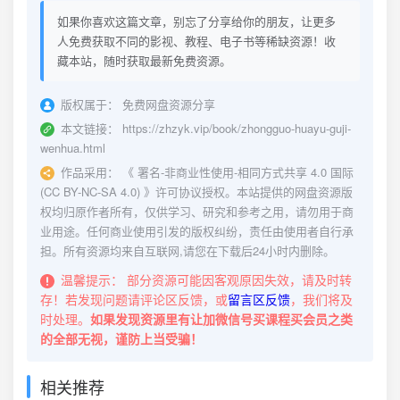
如果你喜欢这篇文章，别忘了分享给你的朋友，让更多
人免费获取不同的影视、教程、电子书等稀缺资源！收
藏本站，随时获取最新免费资源。
版权属于：
免费网盘资源分享
本文链接：
https://zhzyk.vip/book/zhongguo-huayu-guji-
wenhua.html
作品采用：
《
署名-非商业性使用-相同方式共享 4.0 国际
(CC BY-NC-SA 4.0)
》许可协议授权。本站提供的网盘资源版
权均归原作者所有，仅供学习、研究和参考之用，请勿用于商
业用途。任何商业使用引发的版权纠纷，责任由使用者自行承
担。所有资源均来自互联网,请您在下载后24小时内删除。
温馨提示：
部分资源可能因客观原因失效，请及时转
存！若发现问题请评论区反馈，或
留言区反馈
，我们将及
时处理。
如果发现资源里有让加微信号买课程买会员之类
的全部无视，谨防上当受骗！
相关推荐