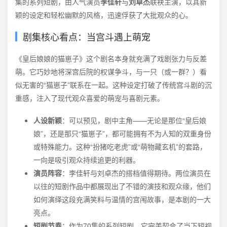
集的系列短剧，由人气演员
李佳轩
与
刘卓杰
联袂主演，以其新
颖的设定和轻松幽默的风格，迅速俘获了大批观众的心。
剧集核心看点：当宫斗遇上萌宠
《皇后娘娘的猫崽子》这个剧名本身就充满了戏剧张力与反差
萌。它巧妙地将深宫后院的权谋争斗，与一只（或一群？）看
似无害的“猫崽子”联系在一起。这种设定打破了传统宫斗剧的沉
重感，注入了现代观众喜爱的萌宠与喜剧元素。
人设新颖
：可以预见，剧中主角——无论是那位“皇后娘
娘”，还是那只“猫崽子”，都可能拥有不为人知的双重身份
或特殊能力。这种“扮猪吃老虎”或“萌物藏玄机”的套路，
一向是吸引观众持续追更的利器。
演员阵容
：李佳轩与刘卓杰的搭档值得期待。两位演员在
以往的短剧作品中都展现出了不错的演技和观众缘，他们
如何演绎这段充满笑料与温情的宫闱故事，是本剧的一大
亮点。
短剧节奏
：作为70集的系列短剧，它完美契合了当下短视