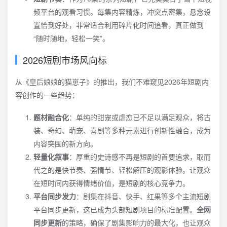
频平台的观看习惯。每集内容精炼，冲突点密集，悬念设
置恰到好处，非常适合利用碎片化时间追看，真正做到
“随时随地，轻松一笑”。
2026短剧市场风向标
从《皇后娘娘的猫崽子》的推出，我们不难窥见2026年短剧内
容创作的一些趋势：
题材融合化
：单纯的甜宠或虐恋已不足以满足观众，将古
装、奇幻、萌宠、喜剧等多种元素进行创新性融合，成为
内容突围的新方向。
轻量化叙事
：厚重的史诗感不再是短剧的首要追求，取而
代之的是快节奏、强情节、轻松解压的观影体验。让观众
在短时间内获得情绪价值，是短剧的核心竞争力。
平台同步发力
：剧集在抖音、快手、红果等多个主流短剧
平台同步更新，这已成为头部短剧项目的标准配置。
全网
同步更新
的策略，确保了剧集影响力的最大化，也让观众