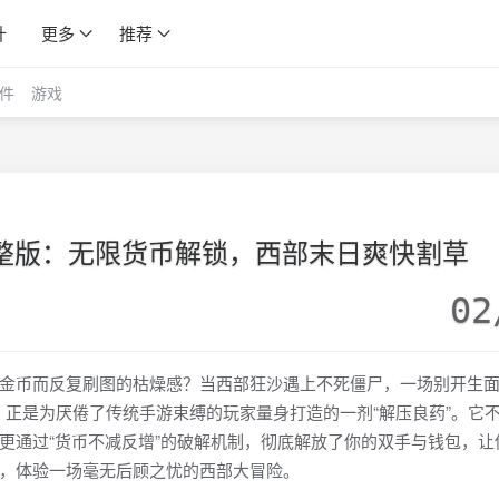
计
更多
推荐
件
游戏
1完整版：无限货币解锁，西部末日爽快割草
02
金币而反复刷图的枯燥感？当西部狂沙遇上不死僵尸，一场别开生
版，正是为厌倦了传统手游束缚的玩家量身打造的一剂“解压良药”。它
更通过“货币不减反增”的破解机制，彻底解放了你的双手与钱包，让
，体验一场毫无后顾之忧的西部大冒险。