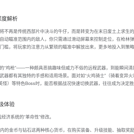
深度解析
将不再是传统西部片中决斗的牛仔，而是转变为在末日废土上求生
自动瞄准范围内的敌人，你只需通过滑动屏幕来控制走位，在枪林
门槛，将玩家的注意力从繁琐的瞄准中解放出来，更多地投入到策
的“鸡枪”——一种颇具恶搞趣味但威力不俗的远程武器，到能瞬间清
武器都有其独特的手感和适用场景。面对如“火鸡骑士”（骑着变异火
英怪）等特色Boss时，能否根据战况快速切换武器，往往成为决定
终极体验
戏经济系统的“革命性”修改。
内的金币与钻石这两种核心货币，在购买装备、升级技能、抽取奖