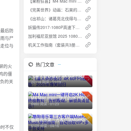
【果粉狂喜】M4 Mac mini 16G 本地部署国产最强AI！DeepSeek-R1 保姆级教程 | 附Enchanted神器💫
《完美世界》动画：石昊的传奇人生
《出祁山：诸葛亮北伐得与失》PDF全格式夸克网盘高速下载+免费资源
妖猫传2017-1080P高速下载-免费获取攻略
的最后防
加利福尼亚旅馆 2025 1080p S01E01-E10夸克网盘高速下载
弹雨与尸
机关工作指南（套装共3册） - 提升机关工作人员业务能力的得力助手免费下载
略走位与
热门文章
屏的火
鸡的僵
《喜人奇妙夜2》4K 60FPS臻彩版：2025年爆笑回归
1
胜负的关
20118 阅读 - 11/19
2
M4 Mac mini一键开启2K HiDPI终极教程：告别模糊，解锁高清显示！
6980 阅读 - 01/23
3
酷狗音乐第三方客户端MoeKoe Music使用指南：自动领取VIP+多平台支持
6109 阅读 - 04/16
励时不仅