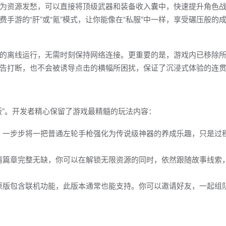
为资源发愁，可以直接将顶级武器和装备收入囊中，快速提升角色
手游的“肝”或“氪”模式，让你能像在“私服”中一样，享受碾压般的
的离线运行，无需时刻保持网络连接。更重要的是，游戏内已移除
告打断，也不会被诱导点击的横幅所困扰，保证了沉浸式体验的连
版”。开发者精心保留了游戏最精髓的玩法内容：
，一步步将一把普通左轮手枪强化为传说级神器的养成乐趣，只是过
情篇章完整无缺，你可以在解锁无限资源的同时，依然跟随故事线索
原版包含联机功能，此版本通常也能支持。你可以邀请好友，一起组
。