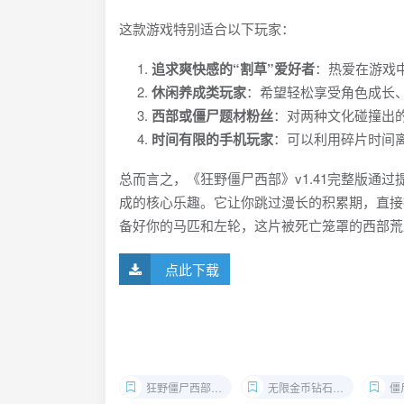
这款游戏特别适合以下玩家：
追求爽快感的“割草”爱好者
：热爱在游戏
休闲养成类玩家
：希望轻松享受角色成长
西部或僵尸题材粉丝
：对两种文化碰撞出
时间有限的手机玩家
：可以利用碎片时间
总而言之，《狂野僵尸西部》v1.41完整版通
成的核心乐趣。它让你跳过漫长的积累期，直接
备好你的马匹和左轮，这片被死亡笼罩的西部荒
点此下载
狂野僵尸西部破解版
无限金币钻石手游
僵尸