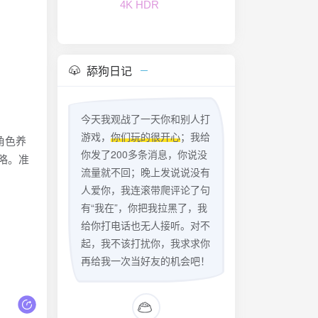
4K HDR
舔狗日记
今天我观战了一天你和别人打
游戏，
你们玩的很开心
；我给
角色养
你发了200多条消息，你说没
略。准
流量就不回；晚上发说说没有
人爱你，我连滚带爬评论了句
有“我在”，你把我拉黑了，我
给你打电话也无人接听。对不
起，我不该打扰你，我求求你
再给我一次当好友的机会吧！