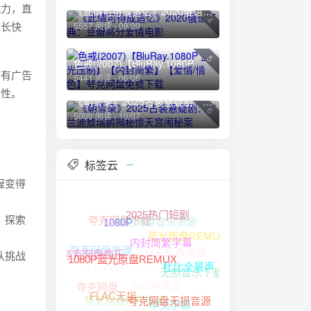
战力，直
《此情可待成追忆》2020俄语经典：豆瓣高分爱情电影
4
成长快
5557 阅读 - 09/20
5
色戒(2007)【BluRay.1080P 蓝光压制】【内封简繁】【爱情/情色】夸克网盘免费下载
所有广告
5441 阅读 - 06/06
贯性。
《朝雪录》2025古装悬疑剧：李兰迪敖瑞鹏揭秘惊天宫闱秘案
6
5000 阅读 - 10/07
标签云
程变得
夸克网盘音乐资源
夸克网盘下载
，探索
2025热门短剧
1080P
蓝光原盘REMUX
1080P高清资源
夸克网盘资源
队挑战
夸克网盘无损音乐
内封简繁字幕
夸克网盘音乐
无损音乐下载
杜比全景声
1080P高清
1080P蓝光原盘REMUX
夸克网盘
夸克网盘HIFI资源
中文字幕
FLAC无损
夸克网盘无损音源