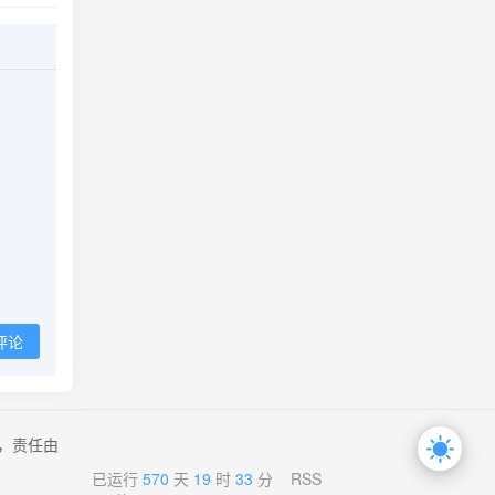
评论
，责任由
已运行
570
天
19
时
33
分
RSS