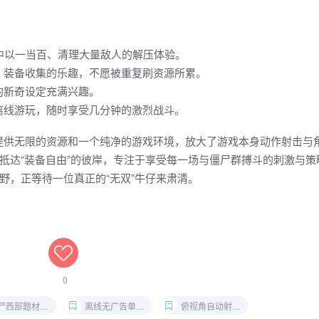
中以一当百、清理大量敌人的解压体验。
、装备收集的乐趣，不愿被重复刷资源所累。
的新奇设定充满兴趣。
离线游玩，随时享受几分钟的激烈战斗。
过提供无限的资源和一个纯净的游戏环境，放大了游戏本身动作射击与
抵达“装备自由”的彼岸，专注于享受每一场与僵尸群搏斗的刺激与策
野，正等待一位真正的“无双”牛仔来肃清。
0
西部题材射击游戏
离线无广告单机游戏
俯视角自动射击手游