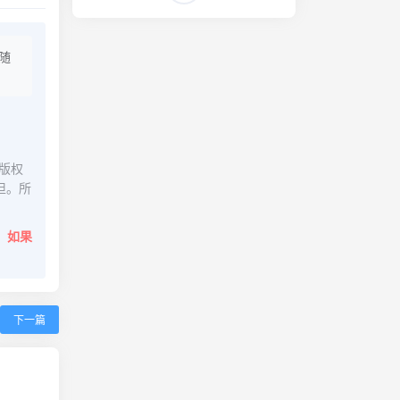
随
版权
担。所
。
如果
下一篇