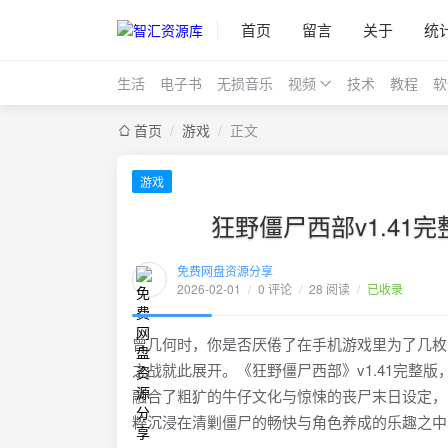
首页
留言
关于
统
生活
电子书
无损音乐
视频
技术
教程
软
首页
/
游戏
/
正文
游戏
狂野僵尸西部v1.4
免费网盘资源分享
2026-02-01
/
0 评论
/
28 阅读
/
已收录
曾几何时，你是否厌倦了在手机游戏里为了几枚
之战就此展开。《狂野僵尸西部》v1.41完整
融合了粗犷的牛仔文化与惊悚的丧尸末日设定，
粹沉浸在清剿僵尸的畅快与角色养成的乐趣之中