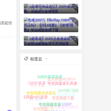
《此情可待成追忆》2020俄语经典：豆瓣高分爱情电影
4
5562 阅读 - 09/20
5
动态起伏
色戒(2007)【BluRay.1080P 蓝光压制】【内封简繁】【爱情/情色】夸克网盘免费下载
5459 阅读 - 06/06
《朝雪录》2025古装悬疑剧：李兰迪敖瑞鹏揭秘惊天宫闱秘案
6
5001 阅读 - 10/07
标签云
无损音乐下载
蓝光原盘REMUX
1080P高清资源
杜比全景声
中文字幕
1080P高清
夸克网盘音乐资源
夸克网盘无损音源
2025热门短剧
内封简繁字幕
4K HDR
夸克网盘无损音乐
夸克网盘HIFI资源
夸克网盘下载
1080P
1080P蓝光原盘REMUX
FLAC无损
夸克网盘资源
夸克网盘