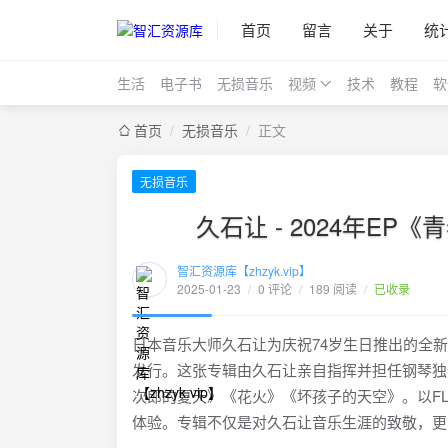
首页
留言
关于
统
生活
电子书
无损音乐
视频
技术
教程
软
首页
/
无损音乐
/
正文
无损音乐
久石让 - 2024年EP《青
智汇资源库【zhzyk.vip】
2025-01-23
/
0 评论
/
189 阅读
/
已收录
日本音乐大师久石让为庆祝74岁生日推出的全新EP
发行。这张专辑由久石让亲自指挥并担任钢琴独
次郎的夏天》《花火》《坏孩子的天空》。以FLAC
体验。专辑不仅是对久石让音乐生涯的致敬，更