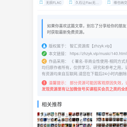
无损FLAC
久石让Flac无损音乐
维也纳
如果你喜欢这篇文章，别忘了分享给你的朋友
时获取最新免费资源。
版权属于：
智汇资源库【zhzyk.vip】
本文链接：
https://zhzyk.vip/music/140.html
作品采用：
《
署名-非商业性使用-相同方式共享 4.
均归原作者所有，仅供学习、研究和参考之用，
有资源均来自互联网,请您在下载后24小时内删除
温馨提示：
部分资源可能因客观原因失效，
发现资源里有让加微信号买课程买会员之类的全
相关推荐