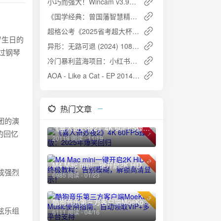
小巧而强大！Wincam v3.9：你的Windows录屏神器
《国学经典：曾国藩智慧精髓大合集》- 修身治学，智慧传承
超格公考《2025省考超大杯刷题课 (五合一)》- 精准把握考情，高效备战省考
岁生日的
异形：无路可退 (2024) 1080P 中文字幕 [动作/科幻]
过钢琴
冷门暴利蓝海项目：小红书卖小吃配方，一部手机轻松月入过万
AOA - Like a Cat - EP 2014 -ALAC
热门文章
团的演
《喜人奇妙夜2》4K 60FPS臻彩版：2025年爆笑回归
的回忆
1
20119 阅读 - 11/19
2
M4 Mac mini一键开启2K HiDPI终极教程：告别模糊，解锁高清显示！
成强烈
6985 阅读 - 01/23
。
3
酷狗音乐第三方客户端MoeKoe Music使用指南：自动领取VIP+多平台支持
弦乐组
6111 阅读 - 04/16