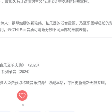
茫，展现久石让对简约主义与现代交响技法的娴熟掌控。
节表现力惊人：钢琴触键的颗粒感、弦乐器的泛音震颤，乃至乐团呼吸般的
使用，通过Hi-Res音质可清晰分辨不同声部的细腻表情。
乐交响庆典》（2023）
系列录音（2024）
多人免费获取稀缺音乐资源！收藏本站，每日更新最新无损专辑。
0