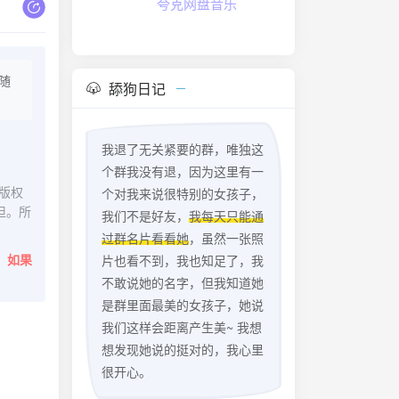
夸克网盘音乐
随
舔狗日记
我退了无关紧要的群，唯独这
个群我没有退，因为这里有一
版权
个对我来说很特别的女孩子，
担。所
我们不是好友，
我每天只能通
过群名片看看她
，虽然一张照
。
如果
片也看不到，我也知足了，我
不敢说她的名字，但我知道她
是群里面最美的女孩子，她说
我们这样会距离产生美~ 我想
想发现她说的挺对的，我心里
很开心。