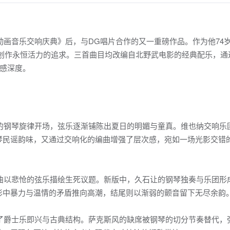
崎骏动画音乐交响庆典》后，与DG唱片合作的又一重磅作品。作为他74
术创作永恒活力的追求。三首曲目均改编自北野武电影的经典配乐，通
感深度。
跃的钢琴旋律开场，弦乐逐渐铺陈出夏日的明媚与童真。维也纳交响乐
琴民谣韵味，又通过交响化的编曲增强了层次感，宛如一场光影交错
原曲以悲怆的弦乐描绘生死议题。新版中，久石让的钢琴独奏与乐团形
影中暴力与温情的矛盾推向高潮，结尾则以渐弱的颤音留下无尽余韵
合了爵士乐即兴与古典结构。萨克斯风的缺席被钢琴的切分节奏替代，