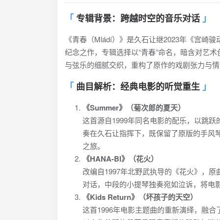
专辑背景：跨越时空的音乐对话
《青春（Mládí）》是久石让继2023年《宫
纪念之作，专辑选择以“青春”命名，暗含对艺
与弦乐的细腻交织，重构了原作的戏剧张力与情
曲目解析：经典电影的听觉重生
《Summer》（菊次郎的夏天）
这首源自1999年同名电影的配乐，以跳
奏在久石让指挥下，既保留了原版的手风
之旅。
《HANA-BI》（花火）
改编自1997年北野武执导的《花火》，
对话，中段的小提琴独奏宛如泣诉，将电
《Kids Return》（坏孩子的天空）
这首1996年电影主题曲的重新演绎，融