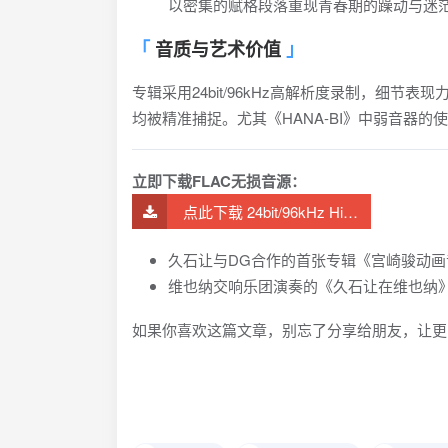
以密集的赋格段落重现青春期的躁动与迷
音质与艺术价值
专辑采用24bit/96kHz高解析度录制，细
均被精准捕捉。尤其《HANA-BI》中弱音器的
立即下载FLAC无损音源：
点此下载 24bit/96kHz Hi-Res版本
久石让与DG合作的首张专辑《宫崎骏动画音
维也纳交响乐团演奏的《久石让在维也纳》
如果你喜欢这篇文章，别忘了分享给朋友，让更