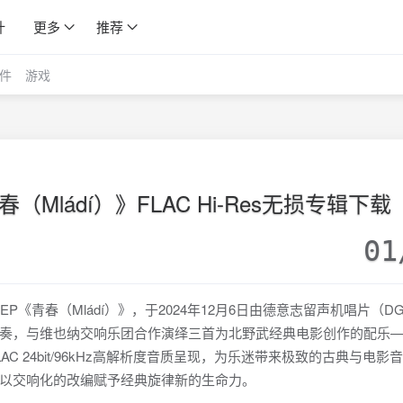
计
更多
推荐
件
游戏
春（Mládí）》FLAC Hi-Res无损专辑下载
01
《青春（Mládí）》，于2024年12月6日由德意志留声机唱片（D
奏，与维也纳交响乐团合作演绎三首为北野武经典电影创作的配乐
 24bit/96kHz高解析度音质呈现，为乐迷带来极致的古典与电影
以交响化的改编赋予经典旋律新的生命力。