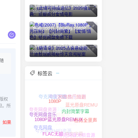
《此情可待成追忆》2020俄语经典：豆瓣高分爱情电影
4
5562 阅读 - 09/20
5
色戒(2007)【BluRay.1080P 蓝光压制】【内封简繁】【爱情/情色】夸克网盘免费下载
5455 阅读 - 06/06
《朝雪录》2025古装悬疑剧：李兰迪敖瑞鹏揭秘惊天宫闱秘案
6
5001 阅读 - 10/07
随
标签云
夸克网盘音乐资源
夸克网盘下载
版权
2025热门短剧
蓝光原盘REMUX
1080P
担。所
1080P高清资源
夸克网盘资源
夸克网盘无损音乐
内封简繁字幕
无损音乐下载
夸克网盘音乐
1080P高清
。
如果
杜比全景声
1080P蓝光原盘REMUX
夸克网盘
夸克网盘HIFI资源
中文字幕
夸克网盘无损音源
FLAC无损