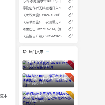
冯雪·家庭健康管理100讲｜全家受益的健康管理课程
得物创作者无脑搬运日入500+：小白也能轻松上手
《龙珠大魔》2024 1080P高清资源
《杂草图鉴》：农田常见70种高清杂草，搞定叫不出来的草
阿里巴巴Qwen2.5-1M开源模型：百万Token上下文媲美GPT-4o mini
《我独自升级》2024-2025：全2季日漫，简日双语，猎户压制部1080P
热门文章
《喜人奇妙夜2》4K 60FPS臻彩版：2025年爆笑回归
1
20118 阅读 - 11/19
2
M4 Mac mini一键开启2K HiDPI终极教程：告别模糊，解锁高清显示！
6984 阅读 - 01/23
3
收藏本
酷狗音乐第三方客户端MoeKoe Music使用指南：自动领取VIP+多平台支持
6111 阅读 - 04/16