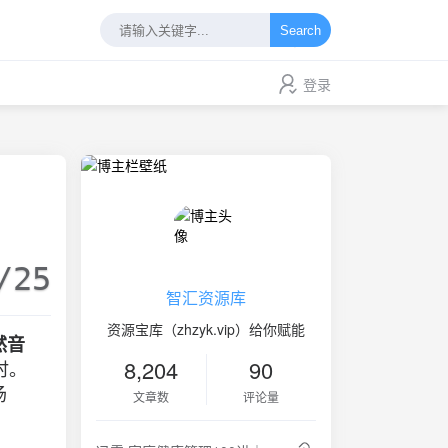
Search
登录
/25
智汇资源库
资源宝库（zhzyk.vip）给你赋能
然音
8,204
90
时。
场
文章数
评论量