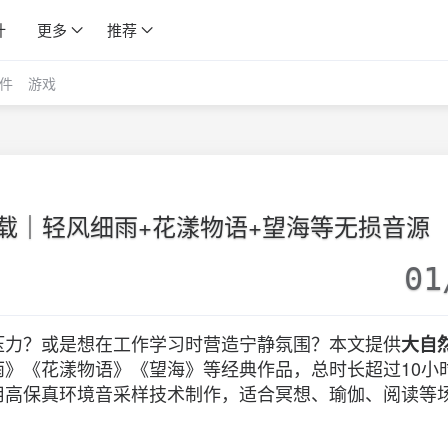
计
更多
推荐
件
游戏
载｜轻风细雨+花漾物语+望海等无损音源
01
压力？或是想在工作学习时营造宁静氛围？本文提供
大自
雨》《花漾物语》《望海》等经典作品，总时长超过10小
用高保真环境音采样技术制作，适合冥想、瑜伽、阅读等