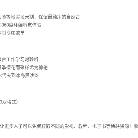
山脉等地实地录制，保留最纯净的自然音
360度环绕听觉体验
定制专属歌单
适合工作学习时聆听
春季樱花雨采样尤为惊艳
尔代夫到冰岛黑沙滩
P3双格式）
让更多人了可以免费获取不同的影视、教程、电子书等稀缺资源！