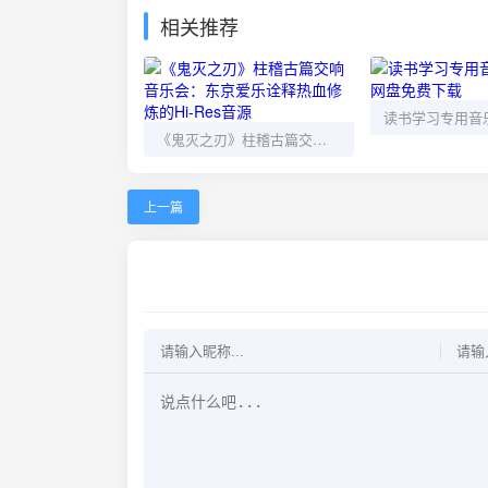
相关推荐
《鬼灭之刃》柱稽古篇交响音乐会：东京爱乐诠释热血修炼的Hi-Res音源
上一篇