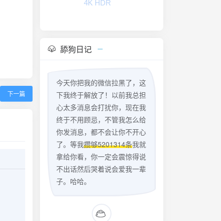
4K HDR
舔狗日记
今天你把我的微信拉黑了，这
下一篇
下我终于解放了！以前我总担
心太多消息会打扰你，现在我
终于不用顾忌，不管我怎么给
你发消息，都不会让你不开心
了。等我
攒够5201314条
我就
拿给你看，你一定会震惊得说
不出话然后哭着说会爱我一辈
子。哈哈。