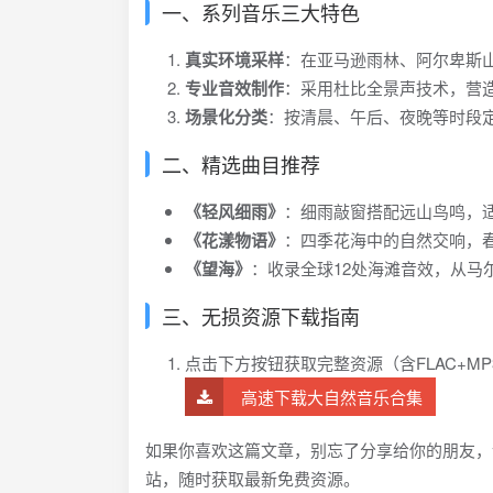
一、系列音乐三大特色
真实环境采样
：在亚马逊雨林、阿尔卑斯
专业音效制作
：采用杜比全景声技术，营造
场景化分类
：按清晨、午后、夜晚等时段
二、精选曲目推荐
《轻风细雨》
：细雨敲窗搭配远山鸟鸣，
《花漾物语》
：四季花海中的自然交响，
《望海》
：收录全球12处海滩音效，从马
三、无损资源下载指南
点击下方按钮获取完整资源（含FLAC+M
高速下载大自然音乐合集
如果你喜欢这篇文章，别忘了分享给你的朋友，
站，随时获取最新免费资源。