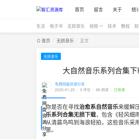
首页
留言
关于
统
生活
电子书
无损音乐
视频
技术
教程
软
首页
/
无损音乐
/
正文
无损音乐
大自然音乐系列合集下
免费网盘资源分享
2025-01-25
/
0 评论
/
96 阅读
/
已收录
你是否在寻找
来缓解
治愈系自然音乐
，包含《轻风细
乐系列合集无损下载
从清晨鸟鸣到海浪轻拍，这些音乐采
景。