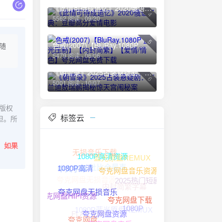
《此情可待成追忆》2020俄语经典：豆瓣高分爱情电影
4
5562 阅读 - 09/20
5
色戒(2007)【BluRay.1080P 蓝光压制】【内封简繁】【爱情/情色】夸克网盘免费下载
随
5479 阅读 - 06/06
《朝雪录》2025古装悬疑剧：李兰迪敖瑞鹏揭秘惊天宫闱秘案
6
5001 阅读 - 10/07
版权
标签云
担。所
。
如果
无损音乐下载
蓝光原盘REMUX
1080P高清资源
杜比全景声
中文字幕
1080P高清
夸克网盘无损音源
夸克网盘音乐资源
2025热门短剧
内封简繁字幕
4K HDR
夸克网盘无损音乐
夸克网盘HIFI资源
夸克网盘下载
1080P蓝光原盘REMUX
1080P
FLAC无损
夸克网盘资源
夸克网盘