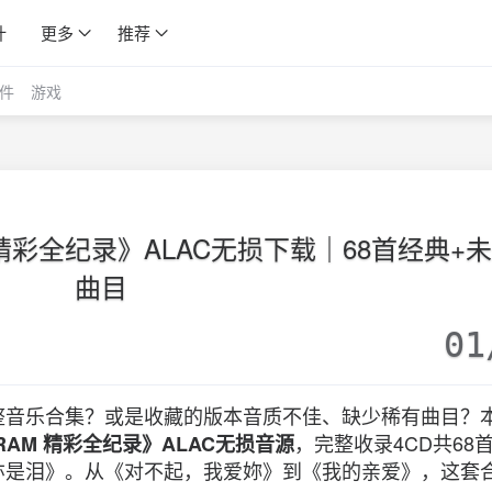
计
更多
推荐
件
游戏
M 精彩全纪录》ALAC无损下载｜68首经典+
曲目
01
整音乐合集？或是收藏的版本音质不佳、缺少稀有曲目？
，完整收录4CD共68
GRAM 精彩全纪录》ALAC无损音源
亦是泪》。从《对不起，我爱妳》到《我的亲爱》，这套