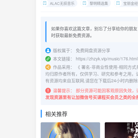
ALAC无损音乐
黎明精选集
宝丽金经
如果你喜欢这篇文章，别忘了分享给你的朋友
时获取最新免费资源。
版权属于：
免费网盘资源分享
本文链接：
https://zhzyk.vip/music/176.html
作品采用：
《
署名-非商业性使用-相同方式共享 4.
均归原作者所有，仅供学习、研究和参考之用，
有资源均来自互联网,请您在下载后24小时内删除
温馨提示：
部分资源可能因客观原因失效，
发现资源里有让加微信号买课程买会员之类的全
相关推荐