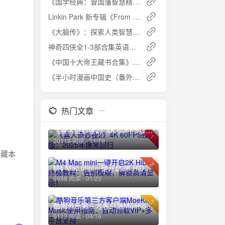
《国学经典：曾国藩智慧精髓大合集》- 修身治学，智慧传承
Linkin Park 新专辑《From Zero - A Cappellas》无伴奏合唱版 FLAC 下载
《大脑传》：探索人类智慧的奥秘【人文社科】PDF全格式 | 免费下载
神奇四侠全1-3部合集英语中字1080P蓝光下载
《中国十大帝王藏书合集》帝王级收藏 读后爱不释手 少走十年弯路[PDF]夸克网盘高速下载+免费资源
《半小时漫画中国史（番外篇）：中国传统节日》夸克网盘高速下载+免费资源
热门文章
《喜人奇妙夜2》4K 60FPS臻彩版：2025年爆笑回归
1
20119 阅读 - 11/19
收藏本
2
M4 Mac mini一键开启2K HiDPI终极教程：告别模糊，解锁高清显示！
6988 阅读 - 01/23
3
酷狗音乐第三方客户端MoeKoe Music使用指南：自动领取VIP+多平台支持
6113 阅读 - 04/16