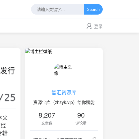
Search
登录
未发行
智汇资源库
/25
资源宝库（zhzyk.vip）给你赋能
8,207
90
本文
文章数
评论量
首经
合辑