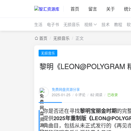
首页
留言
关于
统
生活
电子书
无损音乐
视频
技术
教程
软
首页
/
无损音乐
/
正文
无损音乐
黎明《LEON@POLYGRA
免费网盘资源分享
2025-01-25
/
0 评论
/
82 阅读
/
已收录
你是否还在寻找
的完
黎明宝丽金时期
提供
2025年重制版《LEON@POLY
典曲目，包括从未正式发行的《再见