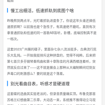
慢工出细活，低速抓轨到底图个啥
昨晚熬到两点半，光盯着抓轨进度条了。你说这年头谁还搞低
速原抓啊？以前我也是个急性子，有高速绝不磨叽，直到有次
拿普通抓轨和低速的同一首歌AB盲听，卧槽，底噪控制真不是
一档次。
这套2023广州展的碟子，里面杂七杂八流派挺多，古典流行民
乐大乱炖。一开始我挺排斥这种拼盘的，觉得不纯粹。后来把
第七首贝多芬钢琴奏鸣曲和第十章陈佳的月满西楼连着听，突
然就反应过来了——这不就是展会上那种从大编制瞬间切到女
声毒口的刺激感么？要的就是这个落差。
别光看曲目表，听感才是硬道理
这套碟的选曲其实挺老派的，但录音质量确实顶。布鲁克那首
苏格兰幻想曲第二乐章，大动态一来，系统推不推得动立马现