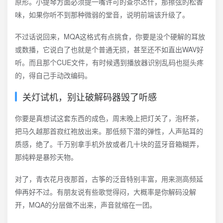
原形。小提琴方面必须提一嘴许可的查尔达什，那擦弦的松香
味，如果你听不到那种微弱的堂音，说明前端该升级了。
不过话说回来，MQA这格式有点挑食，你要是没个硬解的耳放
或数播，它说白了也就是个普通无损，甚至还不如直出WAV好
听。而且那个CUE文件，有时候遇到播放器识别乱码也挺头疼
的，得自己手动改编码。
关灯试机，别让破解码器毁了听感
你要是真想试这套东西的成色，周末晚上把灯关了，泡杯茶，
把马久越那首寂红袍放出来。那低频下潜的弹性，人声贴耳的
质感，绝了。千万别拿手机外放或者几十块的蓝牙音箱糊弄，
那纯粹是暴殄天物。
对了，青衣花月夜那首，古筝的泛音特别丰富，用来测高频延
伸再好不过。有朋友说有些歌觉得闷，大概率是你解码没解
开，MQA的分层做不出来，声音就缩在一团。