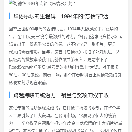
华语乐坛的里程碑：1994年的“忘情”神话
回望上世纪90年代的香港乐坛，1994年无疑是属于刘德华的一
年。在“四大天王”竞争最激烈的时期，华仔用这张《忘情水》专
辑交出了一份近乎完美的答卷。这不仅仅是一张唱片，更是一
代人的青春缩影。当年，这首《忘情水》横扫了叱吒乐坛，凭
借极高的播放率荣获年度创作歌曲第五名，更是拿下了
RoadShow叱吒乐坛“最喜爱的本地创作歌曲”大奖。对于很多
80后、90后来说，前奏一响，那个在春晚舞台上深情款款的身
影便立刻浮现在眼前。
跨越海峡的统治力：销量与奖项的双丰收
这张专辑的成功是现象级的，它打破了地域的限制，在整个华
人世界引起了巨大轰动。在台湾市场，它展现了惊人的统治
力，一举夺得了台湾民生报94年度金曲龙虎榜的“十大唱片销量
冠军”。这不仅证明了刘德华在影视界的号召力，更稳固了他在