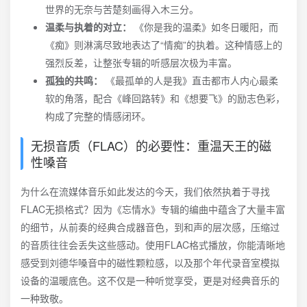
世界的无奈与苦楚刻画得入木三分。
温柔与执着的对立：
《你是我的温柔》如冬日暖阳，而
《痴》则淋漓尽致地表达了“情痴”的执着。这种情感上的
强烈反差，让整张专辑的听感层次极为丰富。
孤独的共鸣：
《最孤单的人是我》直击都市人内心最柔
软的角落，配合《峰回路转》和《想要飞》的励志色彩，
构成了完整的情感闭环。
无损音质（FLAC）的必要性：重温天王的磁
性嗓音
为什么在流媒体音乐如此发达的今天，我们依然执着于寻找
FLAC无损格式？因为《忘情水》专辑的编曲中蕴含了大量丰富
的细节，从前奏的经典合成器音色，到和声的层次感，压缩过
的音质往往会丢失这些感动。使用FLAC格式播放，你能清晰地
感受到刘德华嗓音中的磁性颗粒感，以及那个年代录音室模拟
设备的温暖底色。这不仅是一种听觉享受，更是对经典音乐的
一种致敬。