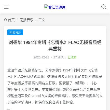
首页
/
无损音乐
/
正文
无损音乐
刘德华 1994年专辑《忘情水》FLAC无损音质经
典重制
2025-12-23
/
37 阅读
/
已收录
重温华语乐坛巅峰记忆，分享刘德华1994年封神之作《忘情
水》FLAC无损格式资源。这张横扫各大颁奖礼的专辑不仅收录
了年度播放率最高的同名主打歌，更囊括了《缠绵》、《心
酸》等十大传世金曲。本文将带您回顾这张荣获台湾金曲龙虎
榜销量冠军及Channel V大奖的经典唱片，感受天王最孤单的人
是我的深情演绎，提供高保真音质下载体验。