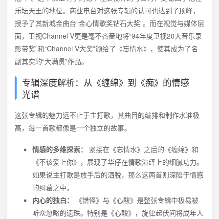
乐坛天王的地位。商业电台对这张专辑的认可也达到了顶峰，
授予了其新城金曲台“金心情歌奖钻石大奖”。而在视觉与媒体层
面，卫视Channel V更是毫不吝啬地将“94年度卫视20大音乐录
影带奖”和“Channel V大奖”颁给了《忘情水》，使其成为了名
副其实的“大满贯”作品。
专辑深度解析：从《缠绵》到《痴》的情感
光谱
这张专辑的魅力远不止于主打歌，其曲目的编排和制作水准极
高，每一首歌都像是一个独立的故事。
情感的多维探索：
紧接在《忘情水》之后的《缠绵》和
《不该爱上你》，展现了华仔在情歌演绎上的细腻功力。
如果说主打歌是放手后的洒脱，那么这两首则深陷于情感
的纠葛之中。
内心的独白：
《错怪》与《心酸》是整张专辑中极易被
听众忽略的遗珠。特别是《心酸》，旋律起伏间将成年人