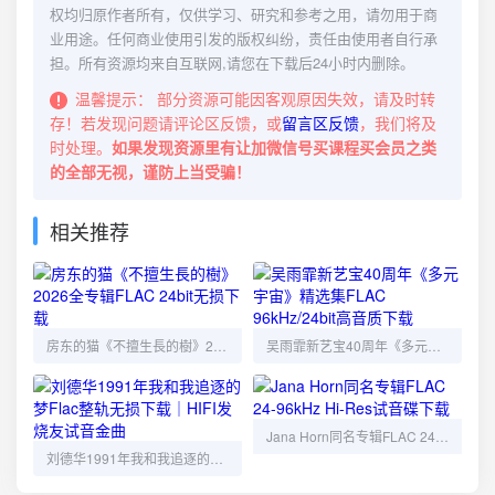
权均归原作者所有，仅供学习、研究和参考之用，请勿用于商
业用途。任何商业使用引发的版权纠纷，责任由使用者自行承
担。所有资源均来自互联网,请您在下载后24小时内删除。
温馨提示：
部分资源可能因客观原因失效，请及时转
存！若发现问题请评论区反馈，或
留言区反馈
，我们将及
时处理。
如果发现资源里有让加微信号买课程买会员之类
的全部无视，谨防上当受骗！
相关推荐
房东的猫《不擅生長的樹》2026全专辑FLAC 24bit无损下载
吴雨霏新艺宝40周年《多元宇宙》精选集FLAC 96kHz/24bit高音质下载
Jana Horn同名专辑FLAC 24-96kHz Hi-Res试音碟下载
刘德华1991年我和我追逐的梦Flac整轨无损下载｜HIFI发烧友试音金曲