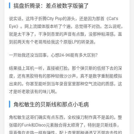
搞盘折腾录：差点被数字版骗了
说实话，这阵子折腾City Pop的源头，还是因为那首《Cat's
Eye》。网上流媒体版本听了个遍，总觉得不对劲。怎么说呢，
就是太干净了，干净到杏里的声音有点飘，没那种粘滞感。直
到前两天有个老哥甩给我这个原版LP的转录源。
一开始我还没当回事，心想24-96能有多大区别？
结果插上耳机一听，直接被打脸。那个弹贝斯的低频下去的深
度，还有黑胶特有的那种轻微沙沙声，真不是数字重制能模拟
出来的。你甚至能听到当年录音室里那种空气流动的质感，这
才是听老歌该有的味儿啊。
角松敏生的贝斯线和那点小毛病
角松敏生这哥们确实有点东西，全权操刀制作真不是盖的。整
张碟的Funk和Disco元素融合得太顺滑了，特别是贝斯线条，
简直像在走路一样有弹性，配上杏里那种通透又不带攻击性的