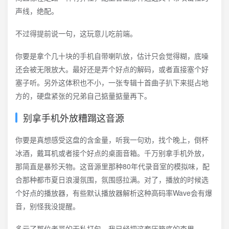
声线，绝配。
不过得提前说一句，这玩意儿吃前端。
你要是拿个几十块的手机自带喇叭放，估计只会觉得糊，底噪
还会被无限放大。最好还是弄个好点的解码，或者直接塞个好
塞子听。另外这体积也不小，一张专辑十首曲子扒下来挺占地
方的，硬盘紧张的兄弟自己掂量掂量再下。
别拿手机外放糟蹋这音源
你要是真想感受这盘的含金量，听我一句劝，找个晚上，倒杯
冰酒，戴耳机或者接个好点的桌面音箱。千万别拿手机外放，
那简直是暴殄天物。这音源里那种80年代录音室的模拟味，配
合那种都市夏日浪漫氛围，氛围感拉满。对了，播放的时候选
个好点的播放器，有些默认播放器解析这种高码率Wave会有爆
音，别怪我没提醒。
多亏了那位老哥的无私打包，我已经把这套压箱底的杏里