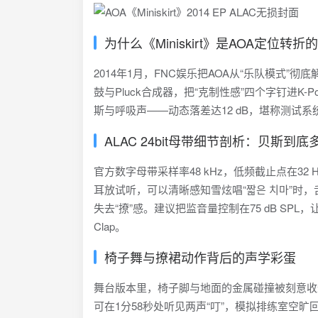
为什么《Miniskirt》是AOA定位转
2014年1月，FNC娱乐把AOA从“乐队模式
鼓与Pluck合成器，把“克制性感”四个字钉进
斯与呼吸声——动态落差达12 dB，堪称测试
ALAC 24bit母带细节剖析：贝斯到底
官方数字母带采样率48 kHz，低频截止点在32 
耳放试听，可以清晰感知雪炫唱“짧은 치마”时，
失去“撩”感。建议把监音量控制在75 dB SP
Clap。
椅子舞与撩裙动作背后的声学彩蛋
舞台版本里，椅子脚与地面的金属碰撞被刻意收进背景轨
可在1分58秒处听见两声“叮”，模拟排练室空