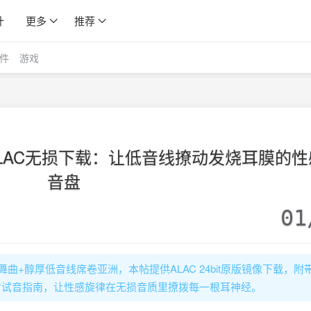
计
更多
推荐
件
游戏
2014 ALAC无损下载：让低音线撩动发烧耳膜的
音盘
01
》以中速舞曲+醇厚低音线席卷亚洲，本帖提供ALAC 24bit原版镜像下载，
器材试音指南，让性感旋律在无损音质里撩拨每一根耳神经。