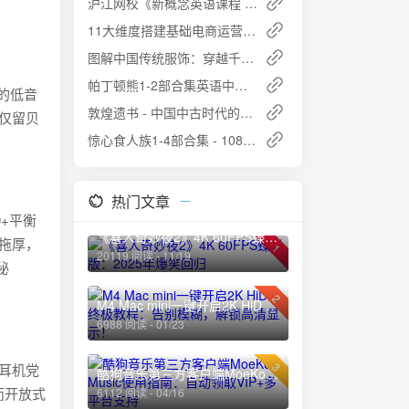
沪江网校《新概念英语课程 (1-4册)》- 从零基础到高级英语的全面突破
11大维度搭建基础电商运营：全面解析电商成功之道
图解中国传统服饰：穿越千年的华服之美 [PDF]
帕丁顿熊1-2部合集英语中字1080P夸克网盘高速下载免费获取攻略
般的低音
敦煌遗书 - 中国中古时代的百科全书免费下载
、仅留贝
惊心食人族1-4部合集 - 1080P高清下载
热门文章
0+平衡
《喜人奇妙夜2》4K 60FPS臻彩版：2025年爆笑回归
被拖厚，
1
20119 阅读 - 11/19
秘
2
M4 Mac mini一键开启2K HiDPI终极教程：告别模糊，解锁高清显示！
6988 阅读 - 01/23
3
，耳机党
酷狗音乐第三方客户端MoeKoe Music使用指南：自动领取VIP+多平台支持
而开放式
6112 阅读 - 04/16