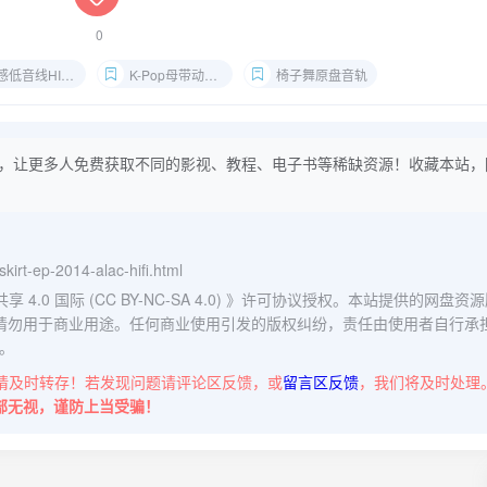
0
低音线HIFI测试
K-Pop母带动态分析
椅子舞原盘音轨
，让更多人免费获取不同的影视、教程、电子书等稀缺资源！收藏本站，
skirt-ep-2014-alac-hifi.html
0 国际 (CC BY-NC-SA 4.0)
》许可协议授权。本站提供的网盘资源
请勿用于商业用途。任何商业使用引发的版权纠纷，责任由使用者自行承
。
请及时转存！若发现问题请评论区反馈，或
留言区反馈
，我们将及时处理
部无视，谨防上当受骗！