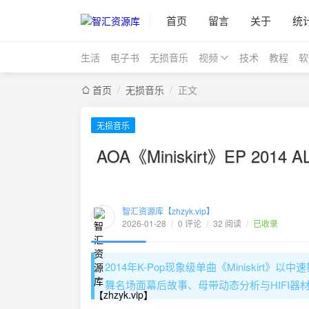
首页
留言
关于
统
生活
电子书
无损音乐
视频
技术
教程
软
首页
/
无损音乐
/
正文
无损音乐
AOA《Miniskirt》EP 
智汇资源库【zhzyk.vip】
2026-01-28
/
0 评论
/
32 阅读
/
已收录
2014年K-Pop现象级单曲《Miniskirt
舞名场面幕后故事、母带动态分析与HIFI