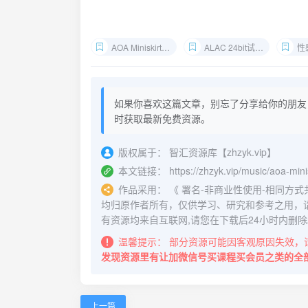
AOA Miniskirt无损下载
ALAC 24bit试音碟
性感
如果你喜欢这篇文章，别忘了分享给你的朋友
时获取最新免费资源。
版权属于：
智汇资源库【zhzyk.vip】
本文链接：
https://zhzyk.vip/music/aoa-mini
作品采用：
《
署名-非商业性使用-相同方式共享 4.
均归原作者所有，仅供学习、研究和参考之用，
有资源均来自互联网,请您在下载后24小时内删除
温馨提示：
部分资源可能因客观原因失效，
发现资源里有让加微信号买课程买会员之类的全
上一篇