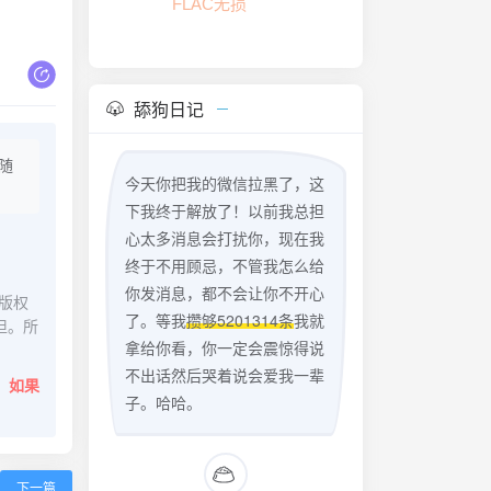
FLAC无损
舔狗日记
随
今天你把我的微信拉黑了，这
下我终于解放了！以前我总担
心太多消息会打扰你，现在我
终于不用顾忌，不管我怎么给
你发消息，都不会让你不开心
版权
了。等我
攒够5201314条
我就
担。所
拿给你看，你一定会震惊得说
不出话然后哭着说会爱我一辈
。
如果
子。哈哈。
下一篇