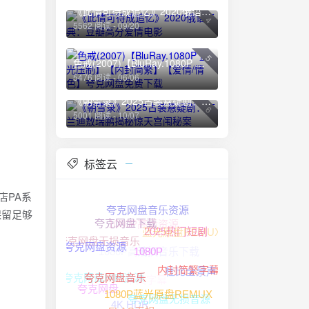
《此情可待成追忆》2020俄语经典：豆瓣高分爱情电影
4
5562 阅读 - 09/20
5
色戒(2007)【BluRay.1080P 蓝光压制】【内封简繁】【爱情/情色】夸克网盘免费下载
5476 阅读 - 06/06
《朝雪录》2025古装悬疑剧：李兰迪敖瑞鹏揭秘惊天宫闱秘案
6
5001 阅读 - 10/07
标签云
夜店PA系
夸克网盘音乐资源
保留足够
1080P高清资源
蓝光原盘REMUX
夸克网盘下载
2025热门短剧
夸克网盘无损音乐
无损音乐下载
1080P高清
夸克网盘资源
1080P
杜比全景声
中文字幕
夸克网盘HIFI资源
内封简繁字幕
夸克网盘音乐
夸克网盘
夸克网盘无损音源
4K HDR
1080P蓝光原盘REMUX