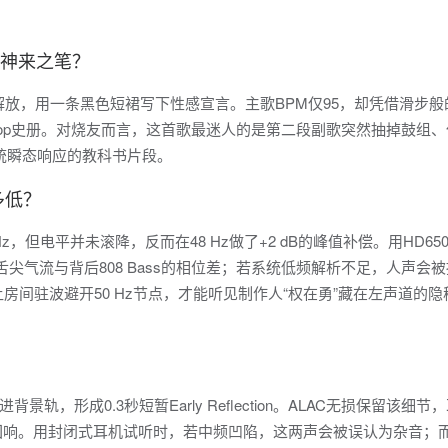
折的神来之笔？
”彻底解放，用一条黑色短裙写下性感宣言。主歌BPM仅95，却凭借滑步
K-Pop史册。对烧友而言，这首歌最迷人的是第二段副歌突然抽掉鼓组
系统瞬态响应的教科书片段。
多低？
Hz，但电平并未滚降，反而在48 Hz做了+2 dB的峰值补偿。用HD65
舌尖气流与背后808 Bass的相位差；若系统低频解析不足，人声会
L，让房间驻波避开50 Hz节点，才能听见制作人“权在勇”藏在左声道的隐
，形成0.3秒短暂Early Reflection。ALAC无损保留该细节
旷回响。用封闭式耳机试听时，若中频凹陷，这两声会被误认为杂音；