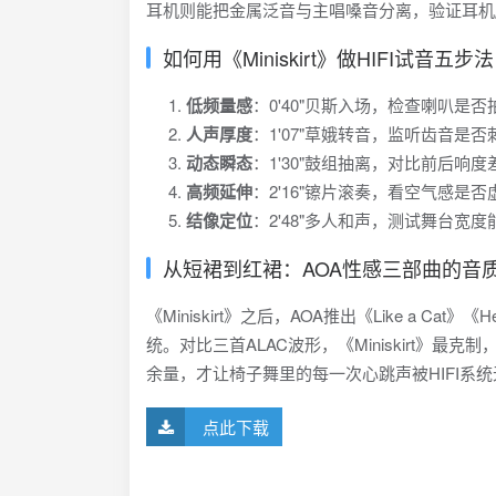
耳机则能把金属泛音与主唱嗓音分离，验证耳机
如何用《Miniskirt》做HIFI试音五步法
低频量感
：0'40"贝斯入场，检查喇叭是否
人声厚度
：1'07"草娥转音，监听齿音是否
动态瞬态
：1'30"鼓组抽离，对比前后响度
高频延伸
：2'16"镲片滚奏，看空气感是否
结像定位
：2'48"多人和声，测试舞台宽
从短裙到红裙：AOA性感三部曲的音
《Miniskirt》之后，AOA推出《Like a Cat
统。对比三首ALAC波形，《Miniskirt》最
余量，才让椅子舞里的每一次心跳声被HIFI系
点此下载