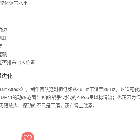
腔体调音水平。
拍边
刺耳
差
虚飘
度能否排布七人位置
质进化
》《Heart Attack》，制作团队逐渐把低频从48 Hz下潜至28 Hz，以适配
克制，DR11的动态范围在“响度战争”时代的K-Pop里堪称清流；也正因为
统无限放大，撩动的不只是耳膜，还有肾上腺素。