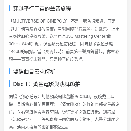
穿越平行宇宙的聲音旅程
「MULTIVERSE OF CINEPOLY」不是一張普通精選，而是一
封用音軌寫給香港的情書。監製團隊把寶麗金、新藝寶、正東
三廠牌原始模擬母帶，送至東京JVC Mastering Center做
96kHz-24bit升頻，保留類比磁帶微暖，同時賦予數位動態
140dB的震撼。當〈風再起時〉前奏第一聲風鈴響起，你會發
現——哥哥從未離開，只是換了維度歌唱。
雙碟曲目靈魂解析
Disc 1：黃金電影與跳舞節拍
開場〈無心睡眠〉的低頻鼓點比舊版深潛3dB，夜晚戴上耳
機，貝斯像心跳貼著耳膜；〈倩女幽魂〉的竹笛聲部被重新定
位，左右聲道拉開幽森空間，彷彿寧采臣就在身後。別錯過
〈沉默是金〉——許冠傑與張國榮跨時空對唱，人聲分離度之
高，連兩人換氣的細節都能數出。