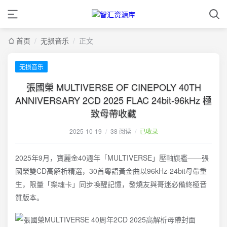
首页
/
无损音乐
/
正文
无损音乐
張國榮 MULTIVERSE OF CINEPOLY 40TH
ANNIVERSARY 2CD 2025 FLAC 24bit-96kHz 極
致母帶收藏
2025-10-19
/
38 阅读
/
已收录
2025年9月，寶麗金40週年「MULTIVERSE」壓軸旗艦——張
國榮雙CD高解析精選，30首粵語黃金曲以96kHz-24bit母帶重
生，限量「樂魂卡」同步喚醒記憶，發燒友與哥迷必備終極音
質版本。