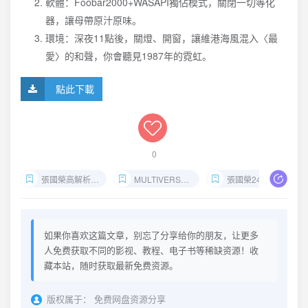
軟體：Foobar2000+WASAPI獨佔模式，關閉一切等化
器，讓母帶原汁原味。
環境：深夜11點後，關燈、開窗，讓維港海風混入〈最
愛〉的和聲，你會聽見1987年的霓虹。
點此下載
0
張國榮高解析音樂下載
MULTIVERSE 40周年2CD音質評測
張國榮24bit-96kHz母帶
如果你喜欢这篇文章，别忘了分享给你的朋友，让更多
人免费获取不同的影视、教程、电子书等稀缺资源！收
藏本站，随时获取最新免费资源。
版权属于：
免费网盘资源分享