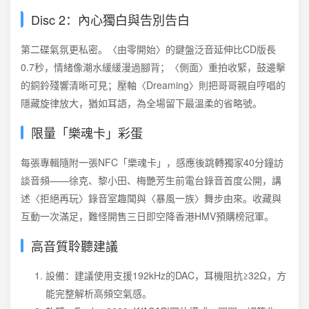
Disc 2：內心獨白與告別告白
第二碟氣氛更私密。〈由零開始〉的鍵盤泛音延伸比CD版長
0.7秒，情緒像潮水緩緩漫過腳背；〈側面〉重拍收緊，鼓邊擊
的銅鈴殘響清晰可見；壓軸〈Dreaming〉則把哥哥親自哼唱的
隱藏旋律放大，猶如耳語，為全場留下最溫柔的省略號。
限量「樂魂卡」彩蛋
每張專輯隨附一張NFC「樂魂卡」，感應後跳轉獨家40分鐘訪
談音頻——徐克、黎小田、梅艷芳生前電台錄音首度公開，講
述〈拒絕再玩〉錄音室趣聞與〈暴風一族〉舞步由來。收藏與
互動一次滿足，難怪開售三日即空降香港HMV預購榜冠軍。
高音質聆聽建議
設備：建議使用支援192kHz的DAC，耳機阻抗≥32Ω，方
能完整解析高頻空氣感。