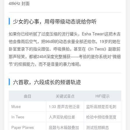
少女的心事，用母带级动态说给你听
如果你已经听腻了过度压缩的流行罐头，Esha Tewari这把木吉
他会像雨后空气，把96dB的动态余量全部还给你。19岁的她在
卧室里录下的指尖蹭弦、呼吸换拍，甚至在《In Twos》副歌前
那声轻笑，都被24bit深度完整捕获——考验的是你系统对“微细
节”的挖掘能力，而不是音量的暴力堆砌。
六首歌，六段成长的频谱轨迹
曲目
关键试音点
HiFi提示
Muse
1:33 原声吉他泛音
监听高频是否毛刺
In Twos
人声双轨相位差
检验中频结像宽度
Paper Planes
底鼓与木箱鼓叠加
测试低频瞬态