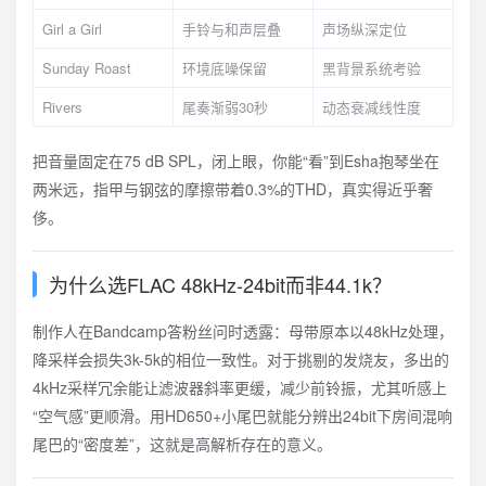
Girl a Girl
手铃与和声层叠
声场纵深定位
Sunday Roast
环境底噪保留
黑背景系统考验
Rivers
尾奏渐弱30秒
动态衰减线性度
把音量固定在75 dB SPL，闭上眼，你能“看”到Esha抱琴坐在
两米远，指甲与钢弦的摩擦带着0.3%的THD，真实得近乎奢
侈。
为什么选FLAC 48kHz-24bit而非44.1k？
制作人在Bandcamp答粉丝问时透露：母带原本以48kHz处理，
降采样会损失3k-5k的相位一致性。对于挑剔的发烧友，多出的
4kHz采样冗余能让滤波器斜率更缓，减少前铃振，尤其听感上
“空气感”更顺滑。用HD650+小尾巴就能分辨出24bit下房间混响
尾巴的“密度差”，这就是高解析存在的意义。