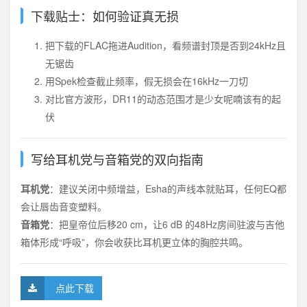
下载贴士：如何验证真无损
把下载的FLAC拖进Audition，看频谱封顶是否到24kHz且
无锯齿
用Spek检查截止频率，假无损会在16kHz一刀切
对比官方波形，DR11的动态范围才是少女呢喃该有的起
伏
写给耳机党与音箱党的双向指南
耳机党
：建议关闭中频增益，Esha的声线本就贴耳，任何EQ都
会让唇齿音变塑料。
音箱党
：把皇帝位后移20 cm，让6 dB 的48Hz房间驻波与吉他
箱体形成“呼吸”，你会收获比耳机更立体的胸腔共鸣。
点此下载