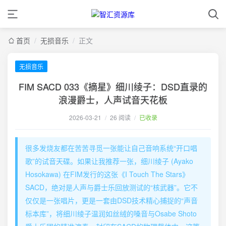
首页
/
无损音乐
/
正文
无损音乐
FIM SACD 033《摘星》细川绫子：DSD直录的
浪漫爵士，人声试音天花板
2026-03-21
/
26 阅读
/
已收录
很多发烧友都在苦苦寻觅一张能让自己音响系统“开口唱
歌”的试音天碟。如果让我推荐一张，细川绫子 (Ayako
Hosokawa) 在FIM发行的这张《I Touch The Stars》
SACD，绝对是人声与爵士乐回放测试的“核武器”。它不
仅仅是一张唱片，更是一套由DSD技术精心捕捉的“声音
标本库”，将细川绫子温润如丝绒的嗓音与Osabe Shoto