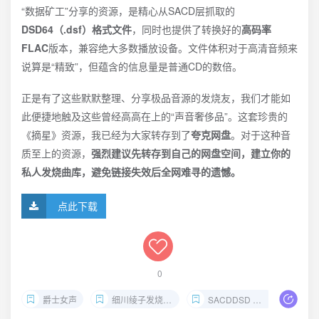
“数据矿工”分享的资源，是精心从SACD层抓取的
DSD64（.dsf）格式文件
，同时也提供了转换好的
高码率
FLAC
版本，兼容绝大多数播放设备。文件体积对于高清音频来
说算是“精致”，但蕴含的信息量是普通CD的数倍。
正是有了这些默默整理、分享极品音源的发烧友，我们才能如
此便捷地触及这些曾经高高在上的“声音奢侈品”。这套珍贵的
《摘星》资源，我已经为大家转存到了
夸克网盘
。对于这种音
质至上的资源，
强烈建议先转存到自己的网盘空间，建立你的
私人发烧曲库，避免链接失效后全网难寻的遗憾。
点此下载
0
爵士女声
细川绫子发烧天碟
SACDDSD 高清人声试音碟
细川