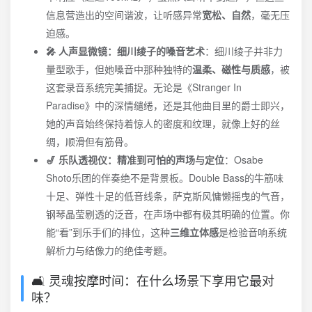
信息营造出的空间谐波，让听感异常
宽松、自然
，毫无压
迫感。
🎤 人声显微镜：细川绫子的嗓音艺术
：细川绫子并非力
量型歌手，但她嗓音中那种独特的
温柔、磁性与质感
，被
这套录音系统完美捕捉。无论是《Stranger In
Paradise》中的深情缱绻，还是其他曲目里的爵士即兴，
她的声音始终保持着惊人的密度和纹理，就像上好的丝
绸，顺滑但有筋骨。
🎷 乐队透视仪：精准到可怕的声场与定位
：Osabe
Shoto乐团的伴奏绝不是背景板。Double Bass的牛筋味
十足、弹性十足的低音线条，萨克斯风慵懒摇曳的气音，
钢琴晶莹剔透的泛音，在声场中都有极其明确的位置。你
能“看”到乐手们的排位，这种
三维立体感
是检验音响系统
解析力与结像力的绝佳考题。
🛋️ 灵魂按摩时间：在什么场景下享用它最对
味？