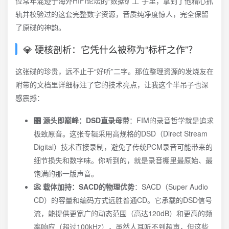
位常年混迹于海外HIFI论坛的“数据矿工”手里，拿到了他精心抓
轨并校验过的这套完整数字资源，音质纯净度惊人，完全保留
了原碟的神韵。
💎 硬核剖析：它凭什么被称为“标杆之作”？
这张碟的珍贵，远不止于“好听”二字。那位整理资源的发烧友在
附带的文档里详细标注了它的技术亮点，让我这个半吊子也深
感震撼：
🎛️ 源头即巅峰：DSD直录母带
：FIM的录音哲学就是追求
极致原音。这张专辑采用高规格的DSD（Direct Stream
Digital）技术直接录制，避免了传统PCM录音可能带来的
细节损失和数字味。你听到的，就是录音棚里最原始、最
饱满的那一版声音。
📀 载体加持：SACD的物理优势
：SACD（Super Audio
CD）的容量和编码方式远胜普通CD。它承载的DSD信号
流，能提供更宽广的动态范围（高达120dB）和更高的频
率响应（超过100kHz），虽然人耳听不到超声，但这些