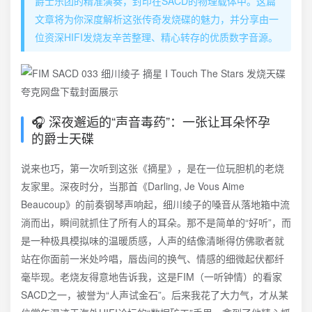
爵士乐团的精准演奏，封印在SACD的物理载体中。这篇
文章将为你深度解析这张传奇发烧碟的魅力，并分享由一
位资深HIFI发烧友辛苦整理、精心转存的优质数字音源。
🎧 深夜邂逅的“声音毒药”：一张让耳朵怀孕
的爵士天碟
说来也巧，第一次听到这张《摘星》，是在一位玩胆机的老烧
友家里。深夜时分，当那首《Darling, Je Vous Aime
Beaucoup》的前奏钢琴声响起，细川绫子的嗓音从落地箱中流
淌而出，瞬间就抓住了所有人的耳朵。那不是简单的“好听”，而
是一种极具模拟味的温暖质感，人声的结像清晰得仿佛歌者就
站在你面前一米处吟唱，唇齿间的换气、情感的细微起伏都纤
毫毕现。老烧友得意地告诉我，这是FIM（一听钟情）的看家
SACD之一，被誉为“人声试金石”。后来我花了大力气，才从某