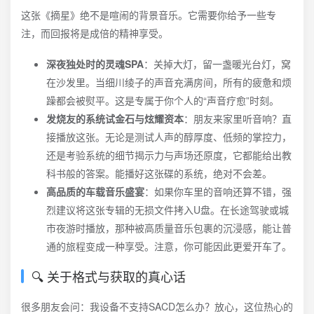
这张《摘星》绝不是喧闹的背景音乐。它需要你给予一些专
注，而回报将是成倍的精神享受。
深夜独处时的灵魂SPA
：关掉大灯，留一盏暖光台灯，窝
在沙发里。当细川绫子的声音充满房间，所有的疲惫和烦
躁都会被熨平。这是专属于你个人的“声音疗愈”时刻。
发烧友的系统试金石与炫耀资本
：朋友来家里听音响？直
接播放这张。无论是测试人声的醇厚度、低频的掌控力，
还是考验系统的细节揭示力与声场还原度，它都能给出教
科书般的答案。能播好这张碟的系统，绝对不会差。
高品质的车载音乐盛宴
：如果你车里的音响还算不错，强
烈建议将这张专辑的无损文件拷入U盘。在长途驾驶或城
市夜游时播放，那种被高质量音乐包裹的沉浸感，能让普
通的旅程变成一种享受。注意，你可能因此更爱开车了。
🔍 关于格式与获取的真心话
很多朋友会问：我设备不支持SACD怎么办？放心，这位热心的