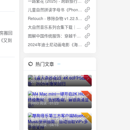
一路繁花 (2025) - 跨龄旅行，绽放“繁花”
儿童自然拼读字母书《Phonics Letter Of The Week》- 英语启蒙的完美选择
Retouch - 移除杂物 v1.22.55：AI智能修图神器
大自然音乐系列合集下载｜轻风细雨+花漾物语+望海等无损音源
练房搬回
图解中国传统服饰：穿越千年的华服之美 [PDF]
当《又到
2024年迪士尼动画电影《海洋奇缘2》高清资源分享
热门文章
《喜人奇妙夜2》4K 60FPS臻彩版：2025年爆笑回归
1
20119 阅读 - 11/19
2
M4 Mac mini一键开启2K HiDPI终极教程：告别模糊，解锁高清显示！
6993 阅读 - 01/23
3
酷狗音乐第三方客户端MoeKoe Music使用指南：自动领取VIP+多平台支持
6119 阅读 - 04/16