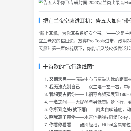
把宜兰夜空装进耳机：告五人如何“带
“戴上耳机，为你耳朵系好安全带。”——这是主
宜兰老家的稻田边，放弃Pro Tools过带，改
天黑》第一声鼓槌落下，你能听见鼓皮微微泛起
十首歌的“飞行路线图”
又到天黑
——底鼓中心与军鼓边缘的距离被
我无法克制自己
——双主唱一左一右，中间
我想要占据你
——电钢琴高频延展到18k
一念之间
——大提琴与男低音同步下行，看
你所到之处(就下雨)
——雨声白噪铺底，动态
啊我忘了带伞
——木吉他指弹+雨滴Fole
你看你看看
——鼓刷轻扫，Hi-hat金属