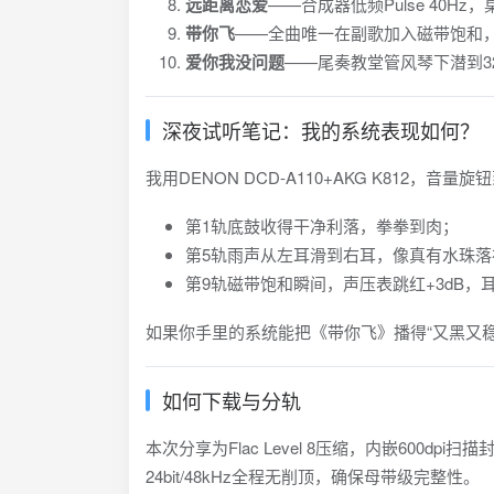
远距离恋爱
——合成器低频Pulse 40Hz
带你飞
——全曲唯一在副歌加入磁带饱和，
爱你我没问题
——尾奏教堂管风琴下潜到3
深夜试听笔记：我的系统表现如何？
我用DENON DCD-A110+AKG K812，音量
第1轨底鼓收得干净利落，拳拳到肉；
第5轨雨声从左耳滑到右耳，像真有水珠落
第9轨磁带饱和瞬间，声压表跳红+3dB，
如果你手里的系统能把《带你飞》播得“又黑又稳
如何下载与分轨
本次分享为Flac Level 8压缩，内嵌600dpi
24bit/48kHz全程无削顶，确保母带级完整性。