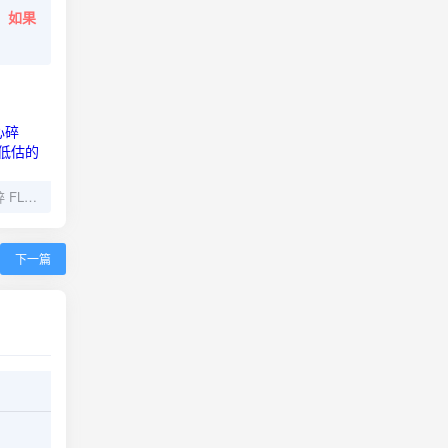
。
如果
黄大炜 让每个人都心碎 FLAC无损 那个被严重低估的炸裂嗓音终于找齐了
下一篇