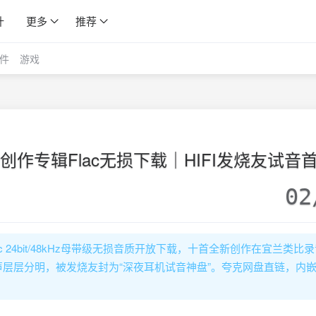
计
更多
推荐
件
游戏
创作专辑Flac无损下载｜HIFI发烧友试音
02
c 24bit/48kHz母带级无损音质开放下载，十首全新创作在宜兰类比
层层分明，被发烧友封为“深夜耳机试音神盘”。夸克网盘直链，内嵌