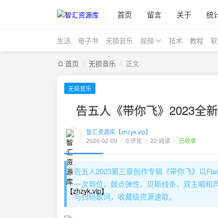
首页
留言
关于
统
生活
电子书
无损音乐
视频
技术
教程
软
首页
/
无损音乐
/
正文
无损音乐
告五人《带你飞》2023全新
智汇资源库【zhzyk.vip】
2026-02-09
/
0 评论
/
22 阅读
/
已收录
告五人2023第三章创作专辑《带你飞》以Fla
一次到位，鼓点弹性、贝斯线条、双主唱和声
与扫码歌词，收藏级资源速取。