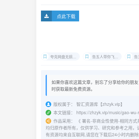
点此下载
夸克网盘无损音乐
告五人带你飞Flac下载
告五
如果你喜欢这篇文章，别忘了分享给你的朋友
时获取最新免费资源。
版权属于：
智汇资源库【zhzyk.vip】
本文链接：
https://zhzyk.vip/music/gao-wu-
作品采用：
《
署名-非商业性使用-相同方式共享 4.
均归原作者所有，仅供学习、研究和参考之用，
有资源均来自互联网,请您在下载后24小时内删除