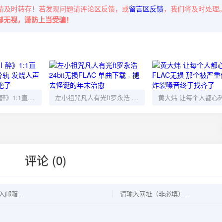
请及时转存！若发现问题请评论区反馈，或
留言区反馈
，我们将及时处理
部无视，谨防上当受骗！
王嘉文《嘉音Ⅲ 醉》1:1直刻低速抓轨WAV分轨 发烧人声无码 这低频下潜绝了
左小祖咒凡人有光ft罗永浩 24bit无损FLAC 单曲下载 - 褪去怪诞的年末治愈
评论 (0)