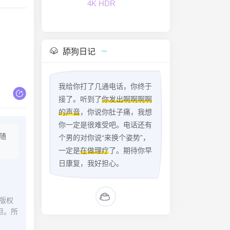
4K HDR
舔狗日记
我给你打了几通电话，你终于
接了。听到了
你发出啊啊啊啊
的声音
，你说你肚子痛，我想
你一定是很难受吧。电话还有
随
个男的对你说“来换个姿势”，
一定是
在做理疗
了。期待你早
日康复，我好担心。
版权
担。所