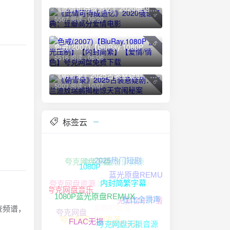
《此情可待成追忆》2020俄语经典：豆瓣高分爱情电影
4
5567 阅读 - 09/20
5
色戒(2007)【BluRay.1080P 蓝光压制】【内封简繁】【爱情/情色】夸克网盘免费下载
5516 阅读 - 06/06
《朝雪录》2025古装悬疑剧：李兰迪敖瑞鹏揭秘惊天宫闱秘案
6
5003 阅读 - 10/07
标签云
夸克网盘音乐资源
夸克网盘下载
2025热门短剧
1080P
蓝光原盘REMUX
1080P高清资源
夸克网盘资源
夸克网盘无损音乐
内封简繁字幕
夸克网盘音乐
无损音乐下载
1080P高清
杜比全景声
1080P蓝光原盘REMUX
检查频谱，
夸克网盘
夸克网盘HIFI资源
中文字幕
夸克网盘无损音源
FLAC无损