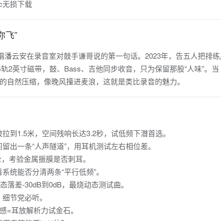
你飞”
唱潘云安在录音室对鼓手谦哥说的第一句话。2023年，告五人把排
用24轨2英寸磁带，鼓、Bass、吉他同步收音，只为保留那股“人味”。
的自然压缩，像晚风撞进麦浪，这就是类比录音的魅力。
拉到1.5米，空间残响长达3.2秒，试低频下潜首选。
留出一条“人声隧道”，用耳机测试左右相位差。
Hz，考验金属振膜是否刺耳。
系统能否分清两条“平行低频”。
落差-30dB到0dB，最烧动态测试曲。
y，细节党必听。
颗粒感=耳放解析力试金石。