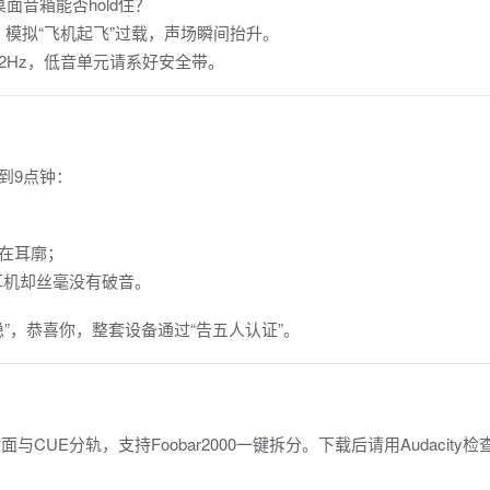
，桌面音箱能否hold住？
模拟“飞机起飞”过载，声场瞬间抬升。
2Hz，低音单元请系好安全带。
旋钮到9点钟：
在耳廓；
耳机却丝毫没有破音。
”，恭喜你，整套设备通过“告五人认证”。
扫描封面与CUE分轨，支持Foobar2000一键拆分。下载后请用Audacity