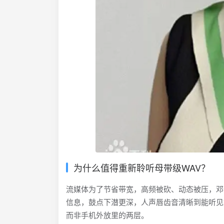
为什么值得重新聆听母带级WAV？
流媒体为了节省带宽，高频被砍、动态被压，邓紫棋标
信息，鼓点下潜更深，人声唇齿音清晰到能听见
而非手机外放里的两层。