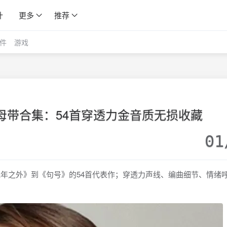
计
更多
推荐
件
游戏
WAV母带合集：54首穿透力金音质无损收藏
01
光年之外》到《句号》的54首代表作；穿透力声线、编曲细节、情绪