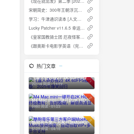
《现在就出发》第二季 [2024] - 沈腾家族欢乐野游，探索自然秘境
宋朝简史：300年王朝浮沉与文化巅峰 [历史传记]
学习：牛津通识读本 [人文社科] [PDF+全格式]：探索学习的本质与心理学奥秘
Lucky Patcher v11.6.5 幸运破解器：安卓去广告破解神器最新版
《皇家国教骑士团 厄夜怪客》漫画 10卷全[mobi]夸克网盘高速下载+免费资源
《跟奥斯卡电影学英语（完结）》夸克网盘高速下载+免费资源
热门文章
《喜人奇妙夜2》4K 60FPS臻彩版：2025年爆笑回归
1
20118 阅读 - 11/19
2
M4 Mac mini一键开启2K HiDPI终极教程：告别模糊，解锁高清显示！
6980 阅读 - 01/23
3
酷狗音乐第三方客户端MoeKoe Music使用指南：自动领取VIP+多平台支持
6109 阅读 - 04/16