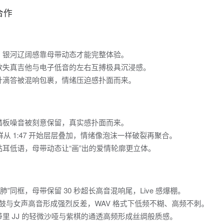
合作
，银河辽阔感靠母带动态才能完整体验。
歌失真吉他与电子低音的左右互搏极具沉浸感。
针滴答被混响包裹，情绪压迫感扑面而来。
踏板噪音被刻意保留，真实感扑面而来。
从 1:47 开始层层叠加，情绪像泡沫一样破裂再聚合。
耳低语，母带动态让“画”出的爱情轮廓更立体。
两大“铁肺”同框，母带保留 30 秒超长高音混响尾，Live 感爆棚。
低音 Trap 鼓与女声高音形成强烈反差，WAV 格式下低频不糊、高频不刺。
里 JJ 的轻微沙哑与紫棋的通透高频形成丝绸般质感。