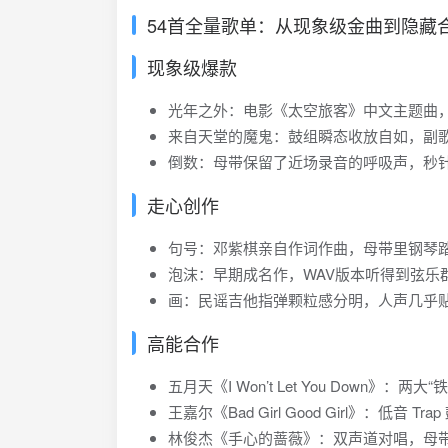
54首全量歌单：从现象级金曲到隐藏
现象级爆款
光年之外：电影《太空旅客》中文主题曲
来自天堂的魔鬼：鼓组瞬态收放自如，副
倒数：母带保留了近场录音的呼吸声，秒
走心创作
句号：邓紫棋亲自作词作曲，母带里钢琴
泡沫：早期成名作，WAV版本听得到弦乐群
画：民谣吉他指弹颗粒感分明，人声几乎贴
高能合作
五月天《I Won’t Let You Down》：
王嘉尔《Bad Girl Good Girl》：
林俊杰《手心的蔷薇》：双声道对唱，母带