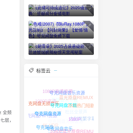
《此情可待成追忆》2020俄语经典：豆瓣高分爱情电影
4
5557 阅读 - 09/20
5
色戒(2007)【BluRay.1080P 蓝光压制】【内封简繁】【爱情/情色】夸克网盘免费下载
5441 阅读 - 06/06
《朝雪录》2025古装悬疑剧：李兰迪敖瑞鹏揭秘惊天宫闱秘案
6
5000 阅读 - 10/07
标签云
1080P高清资源
无损音乐下载
蓝光原盘REMUX
夸克网盘音乐资源
1080P高清
中文字幕
杜比全景声
2025热门短剧
夸克网盘无损音乐
z 全频
夸克网盘无损音源
夸克网盘下载
夸克网盘HIFI资源
内封简繁字幕
有七层，
4K HDR
夸克网盘资源
1080P
夸克网盘
1080P蓝光原盘REMUX
FLAC无损