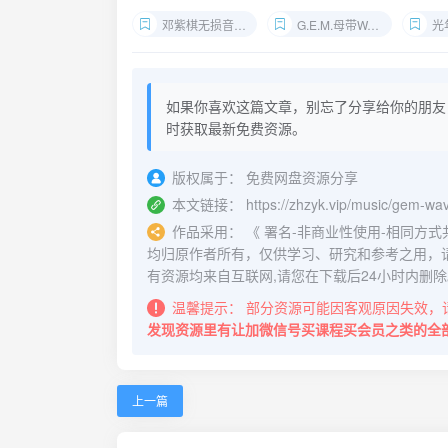
邓紫棋无损音源下载
G.E.M.母带WAV合集
光
如果你喜欢这篇文章，别忘了分享给你的朋友
时获取最新免费资源。
版权属于：
免费网盘资源分享
本文链接：
https://zhzyk.vip/music/gem-wa
作品采用：
《
署名-非商业性使用-相同方式共享 4.
均归原作者所有，仅供学习、研究和参考之用，
有资源均来自互联网,请您在下载后24小时内删除
温馨提示：
部分资源可能因客观原因失效，
发现资源里有让加微信号买课程买会员之类的全
上一篇