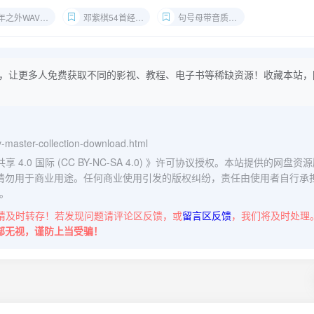
年之外WAV下载
邓紫棋54首经典歌曲
句号母带音质试听
，让更多人免费获取不同的影视、教程、电子书等稀缺资源！收藏本站，
v-master-collection-download.html
0 国际 (CC BY-NC-SA 4.0)
》许可协议授权。本站提供的网盘资源
请勿用于商业用途。任何商业使用引发的版权纠纷，责任由使用者自行承
。
请及时转存！若发现问题请评论区反馈，或
留言区反馈
，我们将及时处理
部无视，谨防上当受骗！