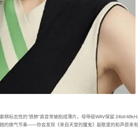
志性的“铁肺”高音常被削成薄片。母带级WAV保留 24bit/48kH
她的换气节奏——你会发现《来自天堂的魔鬼》副歌里的和声原来