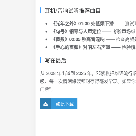
耳机/音响试听推荐曲目
《光年之外》01:30 处低频下潜
—— 测试
《句号》钢琴与人声定位
—— 考验声场纵
《倒數》02:05 秒高音混响
—— 检查高频
《手心的蔷薇》对唱左右声道
—— 检验
写在最后
从 2008 年出道到 2025 年，邓紫棋把华
吸、每一次情绪爆裂都封存得毫发毕现。如果你曾
门票”。
点此下载