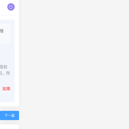
随
版权
担。所
。
如果
下一篇