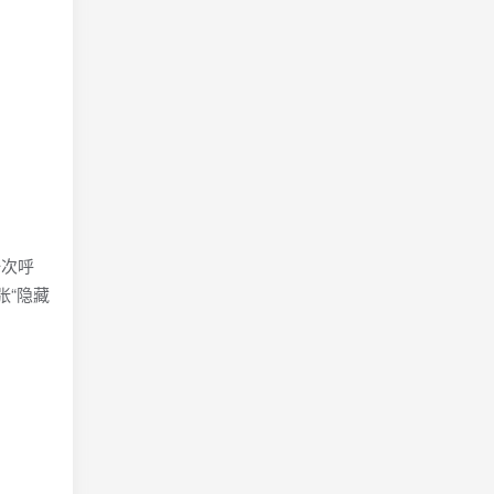
一次呼
张“隐藏