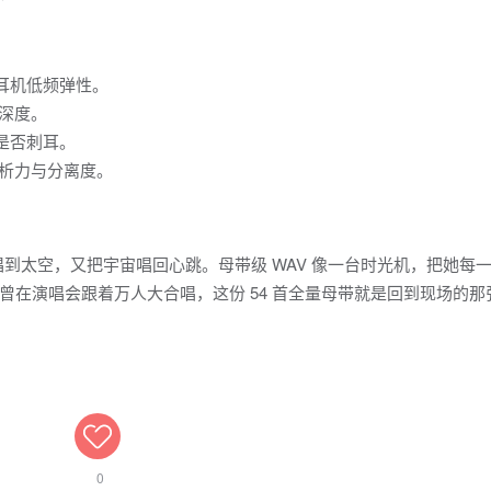
耳机低频弹性。
深度。
是否刺耳。
解析力与分离度。
语流行唱到太空，又把宇宙唱回心跳。母带级 WAV 像一台时光机，把她每
在演唱会跟着万人大合唱，这份 54 首全量母带就是回到现场的那
0