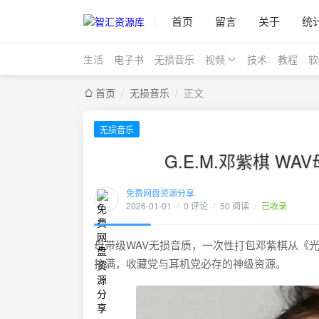
首页
留言
关于
统
生活
电子书
无损音乐
视频
技术
教程
软
首页
/
无损音乐
/
正文
无损音乐
G.E.M.邓紫棋 
免费网盘资源分享
2026-01-01
/
0 评论
/
50 阅读
/
已收录
母带级WAV无损音质，一次性打包邓紫棋从《
拉满，收藏党与耳机党必存的神级资源。