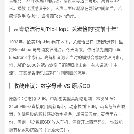
音箱党：2.0书架箱+纯后级，摆位呈等边三角形，离背墙0.8
米。播放《叛逆汉子》，人声口型应凝聚在两箱中间略后，若
感觉歌手“贴脸”，请微调Toe-in角度。
从粤语流行到Trip-Hop：关淑怡的“提前十年”
1993年，欧美Trip-Hop尚在地下，关淑怡已在《制造迷梦》里
把Breakbeat与粤语旋律缝合。今天听来，依旧领先国内Indie
Electronic半条街。高解析音源让当时的模拟合成器纹理清晰可
辨，ARP 2600的锯齿波像旧铜镜照出未来。有人说她“非主
流”，其实是香港乐坛跑在时间前面的流星。
收藏建议：数字母带 VS 原版CD
原版CD动态约13dB，中频甜美但高频略毛刺；本次ALAC
24bit 96kHz直接取用两轨母带，动态拉到16dB，齿音与气声顺
滑，仿佛黑胶的颗粒感被数字擦净，却保留温度。硬盘里存一
份，再刻一张“数据CD”放入车机，深夜开上西环码头，你就能
拥有私家影院版的《堕落天使》。