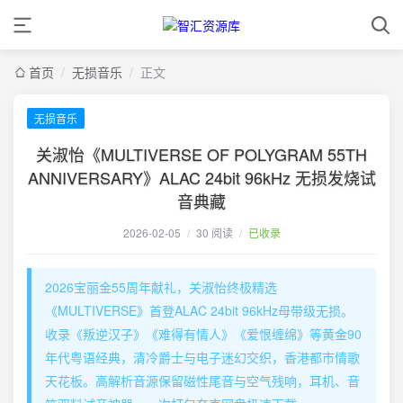
首页
/
无损音乐
/
正文
无损音乐
关淑怡《MULTIVERSE OF POLYGRAM 55TH
ANNIVERSARY》ALAC 24bit 96kHz 无损发烧试
音典藏
2026-02-05
/
30 阅读
/
已收录
2026宝丽金55周年献礼，关淑怡终极精选
《MULTIVERSE》首登ALAC 24bit 96kHz母带级无损。
收录《叛逆汉子》《难得有情人》《爱恨缠绵》等黄金90
年代粤语经典，清冷爵士与电子迷幻交织，香港都市情歌
天花板。高解析音源保留磁性尾音与空气残响，耳机、音