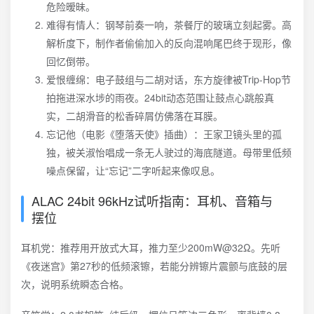
危险暧昧。
难得有情人：钢琴前奏一响，茶餐厅的玻璃立刻起雾。高
解析度下，制作者偷偷加入的反向混响尾巴终于现形，像
回忆倒带。
爱恨缠绵：电子鼓组与二胡对话，东方旋律被Trip-Hop节
拍拖进深水埗的雨夜。24bit动态范围让鼓点心跳般真
实，二胡滑音的松香碎屑仿佛落在耳膜。
忘记他（电影《堕落天使》插曲）：王家卫镜头里的孤
独，被关淑怡唱成一条无人驶过的海底隧道。母带里低频
噪点保留，让“忘记”二字听起来像叹息。
ALAC 24bit 96kHz试听指南：耳机、音箱与
摆位
耳机党：推荐用开放式大耳，推力至少200mW@32Ω。先听
《夜迷宫》第27秒的低频滚镲，若能分辨镲片震颤与底鼓的层
次，说明系统瞬态合格。