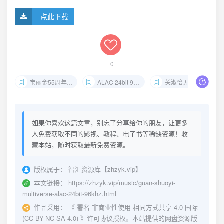
点此下载
0
宝丽金55周年精选
ALAC 24bit 96kHz试音碟
关淑怡无损下载
如果你喜欢这篇文章，别忘了分享给你的朋友，让更多
人免费获取不同的影视、教程、电子书等稀缺资源！收
藏本站，随时获取最新免费资源。
版权属于：
智汇资源库【zhzyk.vip】
本文链接：
https://zhzyk.vip/music/guan-shuoyi-
multiverse-alac-24bit-96khz.html
作品采用：
《
署名-非商业性使用-相同方式共享 4.0 国际
(CC BY-NC-SA 4.0)
》许可协议授权。本站提供的网盘资源版