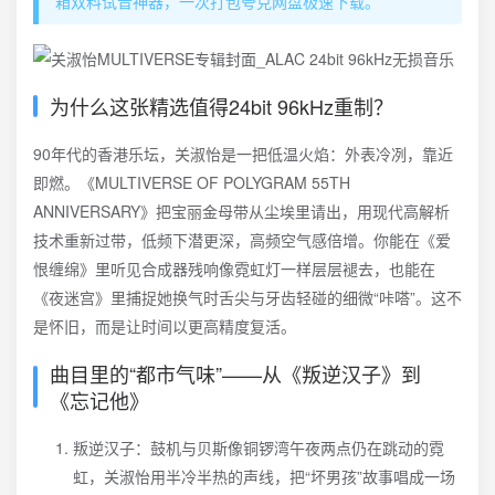
箱双料试音神器，一次打包夸克网盘极速下载。
为什么这张精选值得24bit 96kHz重制？
90年代的香港乐坛，关淑怡是一把低温火焰：外表冷冽，靠近
即燃。《MULTIVERSE OF POLYGRAM 55TH
ANNIVERSARY》把宝丽金母带从尘埃里请出，用现代高解析
技术重新过带，低频下潜更深，高频空气感倍增。你能在《爱
恨缠绵》里听见合成器残响像霓虹灯一样层层褪去，也能在
《夜迷宫》里捕捉她换气时舌尖与牙齿轻碰的细微“咔嗒”。这不
是怀旧，而是让时间以更高精度复活。
曲目里的“都市气味”——从《叛逆汉子》到
《忘记他》
叛逆汉子：鼓机与贝斯像铜锣湾午夜两点仍在跳动的霓
虹，关淑怡用半冷半热的声线，把“坏男孩”故事唱成一场