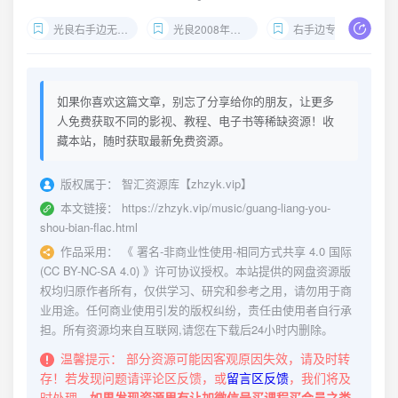
光良右手边无损下载
光良2008年专辑Flac
右手边专辑百度网盘
如果你喜欢这篇文章，别忘了分享给你的朋友，让更多
人免费获取不同的影视、教程、电子书等稀缺资源！收
藏本站，随时获取最新免费资源。
版权属于：
智汇资源库【zhzyk.vip】
本文链接：
https://zhzyk.vip/music/guang-liang-you-
shou-bian-flac.html
作品采用：
《
署名-非商业性使用-相同方式共享 4.0 国际
(CC BY-NC-SA 4.0)
》许可协议授权。本站提供的网盘资源版
权均归原作者所有，仅供学习、研究和参考之用，请勿用于商
业用途。任何商业使用引发的版权纠纷，责任由使用者自行承
担。所有资源均来自互联网,请您在下载后24小时内删除。
温馨提示：
部分资源可能因客观原因失效，请及时转
存！若发现问题请评论区反馈，或
留言区反馈
，我们将及
时处理。
如果发现资源里有让加微信号买课程买会员之类