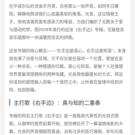
在华语乐坛的流金岁月里，总有那么一些声音，如同冬日暖
阳，静静地照进我们心底最柔软的角落。光良，这位情歌王
子，用他清澈而富有感染力的嗓音，为我们编织了无数关于爱
与感动的梦。而2008年发行的这张《右手边》专辑，无疑是其
音乐版图中一块温暖而坚实的拼图。
这张专辑的核心概念——“左手边是真心，右手边是知音”，本身
就充满了诗意与哲理。它不仅仅是在描述一个位置，更是在定
义一种关系，一种情感的归属。真心与知音，是每个人在情感
世界里最渴望拥有的两种宝藏。光良用他最擅长的方式，将这
份深刻的感悟融入到每一个音符之中，让听者在旋律中找到共
鸣，找到慰藉。
主打歌《右手边》：真与知的二重奏
专辑的同名主打歌《右手边》是一首极具代表性的光良式情
歌。从钢琴的悠然前奏开始，就仿佛拉开了一幕温情电影的大
幕。光良的声音细腻而真诚，没有过多的技巧堆砌，却句句直