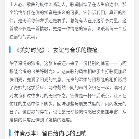
击人心。歌曲的旋律流畅动人，歌词描绘了在人生旅途中，那
个始终陪伴在侧的知音是多么的可贵。它告诉我们，真正的陪
伴，是无论你伸左手还是右手，总能有人在身边给予力量。这
首歌不仅是一首情歌，更是一种情感的宣言，温暖着每一个孤
独前行的灵魂。
《美好时光》：友谊与音乐的碰撞
除了深情的独唱，这张专辑还带来了一份特别的惊喜——与阿
穆隆合唱的《美好时光》。这首歌的风格相较于主打歌更加轻
快明亮，充满了阳光的气息。光良的温柔与阿穆隆的粗犷形成
了奇妙的化学反应，两种截然不同的声线交织在一起，唱出了
对友谊和过往岁月的无限怀念。它像是一杯午后暖茶，让人在
忙碌的生活中停下脚步，回味那些与朋友共度的、闪闪发光的
日子。这首歌的存在，也让整张专辑的情感层次更加丰富，从
爱情的深度延伸到了友情的温度。
伴奏版本：留白给内心的回响