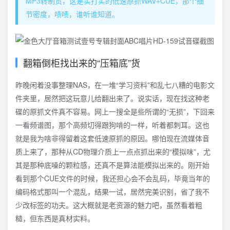
MP3转制货，这是实打实的低速原抓WAV+CUE，那个细
节密度，啧啧，谁听谁知道。
翻箱倒柜找出来的“压箱底”货
昨晚闲着没事整理NAS，在一堆“学习资料”和乱七八糟的电影文
件夹里，居然把这玩意儿给翻出来了。说实话，现在找这种老
碟的原抓文件真不容易。网上一搜全是些所谓的“无损”，下回来
一看频谱图，那个高频切得跟狗啃的一样，听着都刺耳。这也
就是我为啥非得留着这套低速原抓的原因。哪怕现在流媒体音
质上来了，那种从CD物理介质上一点点抓出来的“模拟味”，尤
其是那种底噪的颗粒感，还真不是算法能模拟出来的。刚开始
看到那个CUE文件的时候，我还担心会不会乱码，毕竟当年的
编码格式那叫一个混乱，结果一试，居然完美识别，省了我不
少改标签的功夫。这大概就是老资源的魅力吧，虽然看着粗
糙，但东西是真材实料。