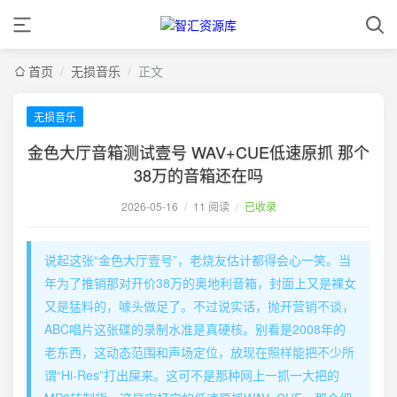
首页
/
无损音乐
/
正文
无损音乐
金色大厅音箱测试壹号 WAV+CUE低速原抓 那个
38万的音箱还在吗
2026-05-16
/
11 阅读
/
已收录
说起这张“金色大厅壹号”，老烧友估计都得会心一笑。当
年为了推销那对开价38万的奥地利音箱，封面上又是裸女
又是猛料的，噱头做足了。不过说实话，抛开营销不谈，
ABC唱片这张碟的录制水准是真硬核。别看是2008年的
老东西，这动态范围和声场定位，放现在照样能把不少所
谓“Hi-Res”打出屎来。这可不是那种网上一抓一大把的