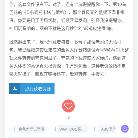
你，这套文件没白下。对了，还有个坑得提醒你一下，第10首
巴赫的《D小调托卡塔与赋格》，那个管风琴的低频下潜非常
深，你要是用了劣质线材，低频容易发闷，别怪我没提醒你。
咱们玩音响的，图的不就是这几秒钟的“起鸡皮疙瘩”嘛。
既然翻出来了，我也别藏着掖着。多亏了那位老哥的无私打
包，我已经把这套压箱底的金色大厅音箱测试壹号WAV+CUE整
轨文件转存到夸克网盘了。夸克的下载速度大家懂的，遇到这
种大体积的高保真无损资源，千万别犹豫，这种老资源指不定
哪天就挂了，趁现在链接还在，赶紧转存，手慢无！
点此获取资源
0
金色大厅试音碟
WAV+CUE整轨下载
ABC唱片发烧碟