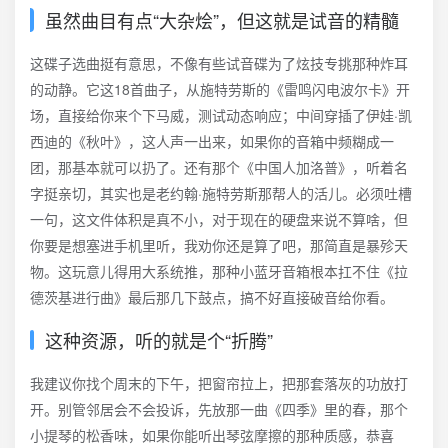
虽然曲目有点“大杂烩”，但这就是试音的精髓
这碟子选曲挺有意思，不像有些试音碟为了炫技专挑那种炸耳
的动静。它这18首曲子，从施特劳斯的《雷鸣闪电波尔卡》开
场，直接给你来个下马威，测试动态响应；中间穿插了伊娃·凯
西迪的《秋叶》，这人声一出来，如果你的音箱中频糊成一
团，那基本就可以扔了。还有那个《中国人加洛普》，听着名
字挺亲切，其实也是老约翰·施特劳斯那帮人的活儿。必须吐槽
一句，这文件体积是真不小，对于现在的硬盘来说不算啥，但
你要是想塞进手机里听，我劝你还是算了吧，那简直是暴殄天
物。这玩意儿得用大系统推，那种小蓝牙音箱根本扛不住《拉
德茨基进行曲》最后那几下鼓点，搞不好直接破音给你看。
这种资源，听的就是个“折腾”
我建议你找个周末的下午，把窗帘拉上，把那套落灰的功放打
开。别管邻居会不会投诉，先放那一曲《四季》里的春，那个
小提琴的松香味，如果你能听出琴弦摩擦的那种质感，恭喜