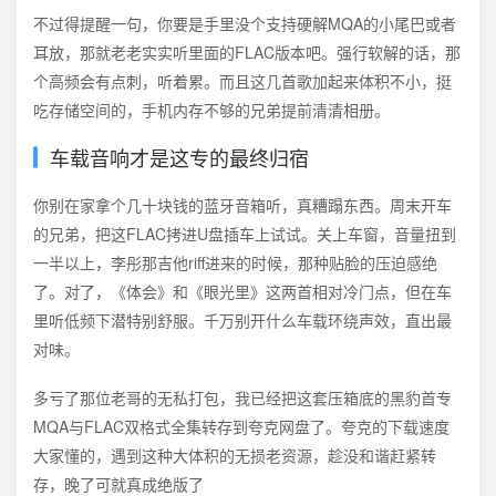
不过得提醒一句，你要是手里没个支持硬解MQA的小尾巴或者
耳放，那就老老实实听里面的FLAC版本吧。强行软解的话，那
个高频会有点刺，听着累。而且这几首歌加起来体积不小，挺
吃存储空间的，手机内存不够的兄弟提前清清相册。
车载音响才是这专的最终归宿
你别在家拿个几十块钱的蓝牙音箱听，真糟蹋东西。周末开车
的兄弟，把这FLAC拷进U盘插车上试试。关上车窗，音量扭到
一半以上，李彤那吉他riff进来的时候，那种贴脸的压迫感绝
了。对了，《体会》和《眼光里》这两首相对冷门点，但在车
里听低频下潜特别舒服。千万别开什么车载环绕声效，直出最
对味。
多亏了那位老哥的无私打包，我已经把这套压箱底的黑豹首专
MQA与FLAC双格式全集转存到夸克网盘了。夸克的下载速度
大家懂的，遇到这种大体积的无损老资源，趁没和谐赶紧转
存，晚了可就真成绝版了