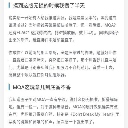
搞到这版无损的时候我愣了半天
说实话一开始有人给我推这资源，我是没当回事的。黑豹这专
谁没听过？当年攒钱买磁带都快听烂了。但一看后缀，MQA？
还有FLAC？这我得试试。拷进播放器，戴上耳机，窦唯那嗓子
出来的瞬间，我直接在电脑前坐直了。
你敢信？以前听的那叫啥啊，全是压缩过的糊味。这就好比你
一直戴着口罩闻烤肉，突然把口罩摘了，那个焦香劲儿直冲脑
门。尤其是《别来纠缠我》那股混不吝的劲儿，音质一上去，
感觉整个乐队就在你耳边砸乐器。
MQA这玩意儿到底香不香
我知道圈子里对MQA一直有争议，说什么伪无损啦，折叠解码
啦。但有一说一，对于这种老录音，MQA的展开效果确实有点
东西。声场推开得挺自然，特别是《Don't Break My Heart》里
栾树的键盘和窦唯的和声，层次感一下就出来了。