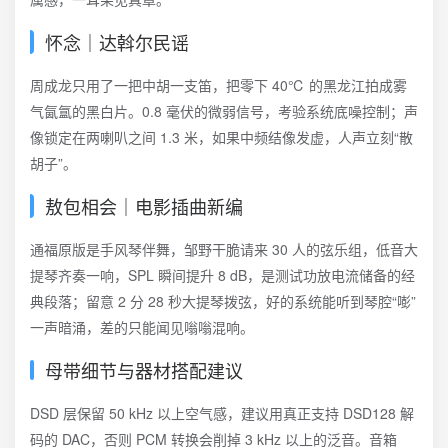
怀念｜达斡尔民谣
周成龙只用了一把中胡一支笛，把零下 40℃ 的黑龙江拍成雾
气氤氲的黑白片。0.8 毫伏的微弱信号，考验系统底噪控制；声
像锁定在两喇叭之间 1.3 米，如果中频结像发虚，人声立刻“散
胡子”。
敖包相会｜电影插曲新编
通福原版是手风琴伴舞，邹野干脆请来 30 人的弦乐组，低音大
提琴齐奏一响，SPL 瞬间提升 8 dB，是测试功放电流储备的经
典段落；留意 2 分 28 秒大提琴拨弦，好的系统能听到琴腔“嘭”
一声暗涌，差的只能闻见嗡嗡混响。
母带细节与器材搭配建议
DSD 层保留 50 kHz 以上空气感，建议用真正支持 DSD128 解
码的 DAC，否则 PCM 转换会削掉 3 kHz 以上的泛音。音箱