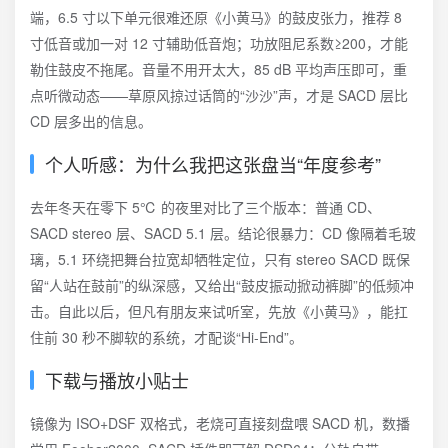
端，6.5 寸以下单元很难还原《小黄马》的鼓皮张力，推荐 8
寸低音或加一对 12 寸辅助低音炮；功放阻尼系数≥200，才能
勒住鼓皮不拖尾。音量不用开太大，85 dB 平均声压即可，重
点听微动态——草原风掠过话筒的“沙沙”声，才是 SACD 层比
CD 层多出的信息。
个人听感：为什么我把这张盘当“年度参考”
去年冬天在零下 5℃ 的夜里对比了三个版本：普通 CD、
SACD stereo 层、SACD 5.1 层。结论很暴力：CD 像隔着毛玻
璃，5.1 环绕把舞台拉宽却牺牲定位，只有 stereo SACD 既保
留“人站在鼓前”的纵深感，又给出“鼓皮振动掀动裤脚”的低频冲
击。自此以后，但凡有朋友来试听室，先放《小黄马》，能扛
住前 30 秒不脚软的系统，才配谈“Hi-End”。
下载与播放小贴士
镜像为 ISO+DSF 双格式，老烧可直接刻盘喂 SACD 机，数播