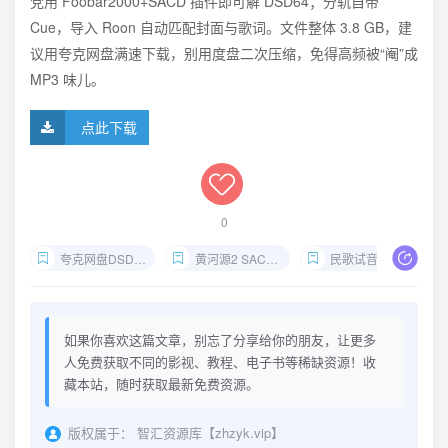
党用 Foobar2000+SACD 插件即可解 DSD64；分轨自带
Cue，导入 Roon 自动匹配封面与歌词。文件整体 3.8 GB，建
议用夸克网盘满速下载，别用度盘二次压缩，免得高频被“阉”成
MP3 味儿。
点此下载
0
夸克网盘DSD镜像
黄河源2 SACD下载
民歌试音碟无损
如果你喜欢这篇文章，别忘了分享给你的朋友，让更多
人免费获取不同的影视、教程、电子书等稀缺资源！收
藏本站，随时获取最新免费资源。
版权属于：
智汇资源库【zhzyk.vip】