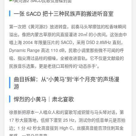
一张 SACD 把十三种民族声韵搬进听音室
第一次把《黄河源2》放进转盘，前奏马头琴擦弦的松香味瞬间
溢出，像把内蒙古草原的风直接灌进 20㎡ 的小房间。这张由中
唱上海 2004 年限量压片的 SACD，采用 DSD 2.8MHz 直刻，
Dynamic Range 高达 110 dB，民歌小调里那些微不可闻的呼
吸、指尖滑过品柱的细噪，全被收进音轨。它不仅是文献级的
民族音乐选集，更是老烧口耳相传的“动态杀手”。
曲目拆解：从“小黄马”到“半个月亮”的声场漫
游
悍烈的小黄马｜肃北宴歌
徐景新把原本一人唱众人和的宴歌写成铜管与马头琴对话，第
17 秒大鼓落地，低频下潜至 25 Hz，测试你的低音单元是否拍
边；1 分 42 秒女高音拔到 High C，丝膜高音能否顶住刺耳金
属感，一耳朵见真章。