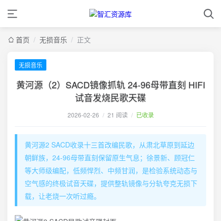
首页
/
无损音乐
/
正文
无损音乐
黄河源（2）SACD镜像抓轨 24-96母带直刻 HIFI
试音发烧民歌天碟
2026-02-26
/
21 阅读
/
已收录
黄河源2 SACD收录十三首改编民歌，从肃北草原到延边
朝鲜族，24-96母带直刻保留原生气息；徐景新、顾冠仁
等大师级编配，低频悍烈、中频甘润，是检验系统动态与
空气感的终极试音天碟，提供整轨镜像与分轨夸克无损下
载，让老烧一次听过瘾。