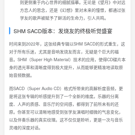
则更侧重于内心世界的细腻描摹。无论是《望月》中对远
方恋人的思念，还是《幻想》里对未来的憧憬，都通过张
学友的歌声被赋予了鲜活的生命力，引人共鸣。
SHM SACD版本：发烧友的终极听觉盛宴
时间来到2022年，这张经典专辑以SHM SACD的形式重生，这
对于所有乐迷，尤其是音响发烧友而言，无疑是个巨大的福
音。SHM（Super High Material）技术的应用，使得CD碟片本
身的透光率和清晰度得到极大提升，从而能够更精准地读取原
始音频数据。
而SACD（Super Audio CD）格式所带来的高解析度音频，更
是将这张专辑的听感提升到了一个全新的维度。乐器的分离
度、人声的质感、音乐厅的空间感，都得到了前所未有的还
原。你甚至可以清晰地感受到张学友演唱时细微的气息变化，
以及伴奏乐器的真实纹理。这不仅仅是聆听，更是一次与音乐
灵魂的深度对话。