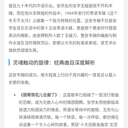
提及九十年代的华语乐坛，张学友的名字无疑是绕不开的丰
碑。而在他众多辉煌的作品中，1994年发行的粤语专辑《这个
冬天不太冷》占据着一个极为特殊的位置。这张专辑不仅是张
学友音乐生涯中的第十五张粤语大碟，更是那个黄金时代情感
表达的缩影。由金牌制作人欧丁玉操刀，整张专辑的编曲与制
作水准在当时堪称顶尖，即便以今天的标准来审视，其艺术价
值依然熠熠生辉。
灵魂触动的旋律：经典曲目深度解析
这张专辑的成功，很大程度上归功于其内藏的一首首足以载入
史册的金曲。
《我等到花儿也谢了》
：这首歌早已超越了一首流行歌曲
的范畴，成为无数人心中的情感图腾。张学友用他那极具
穿透力和感染力的嗓音，将漫长等待中的痴情、无奈与心
碎演绎得淋漓尽致。每一个转音，每一次呼吸，都仿佛在
诉说着一个令人心碎的故事，荣获“十大劲歌金曲奖”实至