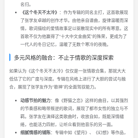
名归。
《这个冬天不太冷》
：作为专辑的同名主打，这首歌展现
了张学友卓越的创作才华。由他亲自谱曲，旋律温暖而深
情，歌词描绘的爱情故事足以驱散现实中的所有寒意。这
首歌不仅为他赢得了“十大中文金曲奖”的殊荣，更成为了
一代人的冬日记忆，温暖了无数个寒冷的夜晚。
多元风格的融合：不止于情歌的深度探索
如果认为《这个冬天不太冷》仅仅是一张情歌合集，那就大大
低估了它的广度与深度。专辑在风格上进行了大胆的尝试与融
合，展现了张学友作为“歌神”的全面驾驭能力。
动感节拍的魅力
：像《野猫之恋》这样的曲目，以其强烈
的节奏感和略带叛逆的歌词，展现了都市女性的独立与不
羁。张学友在演绎这类歌曲时，收放自如，既能深情缱
绻，也能活力四射，让听众看到他音乐的另一面。
细腻情感的铺陈
：专辑中如《望月》、《幻想》等作品，