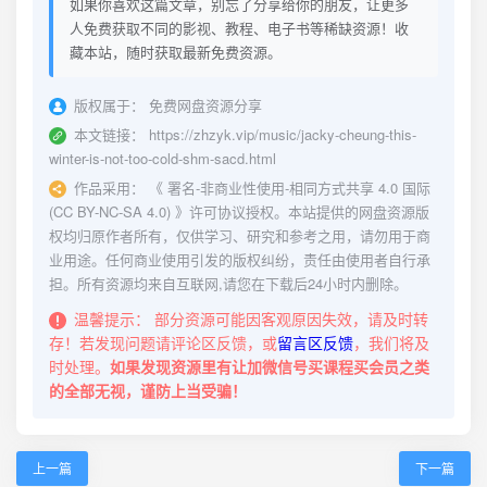
如果你喜欢这篇文章，别忘了分享给你的朋友，让更多
人免费获取不同的影视、教程、电子书等稀缺资源！收
藏本站，随时获取最新免费资源。
版权属于：
免费网盘资源分享
本文链接：
https://zhzyk.vip/music/jacky-cheung-this-
winter-is-not-too-cold-shm-sacd.html
作品采用：
《
署名-非商业性使用-相同方式共享 4.0 国际
(CC BY-NC-SA 4.0)
》许可协议授权。本站提供的网盘资源版
权均归原作者所有，仅供学习、研究和参考之用，请勿用于商
业用途。任何商业使用引发的版权纠纷，责任由使用者自行承
担。所有资源均来自互联网,请您在下载后24小时内删除。
温馨提示：
部分资源可能因客观原因失效，请及时转
存！若发现问题请评论区反馈，或
留言区反馈
，我们将及
时处理。
如果发现资源里有让加微信号买课程买会员之类
的全部无视，谨防上当受骗！
上一篇
下一篇